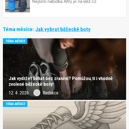
Nejširší nabídka Altry je na Běž.cz
Téma měsíce:
Jak vybrat běžecké boty
TÉMA MĚSÍCE
Jak vydržet běhat bez zranění? Pomůžou ti i vhodně
zvolené běžecké boty!
12. 4. 2026
Redakce
TÉMA MĚSÍCE