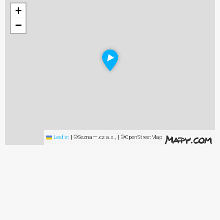
+
−
Leaflet
|
©Seznam.cz a.s., | ©OpenStreetMap