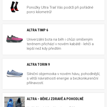
Ponožky Ultra Trail Vás podrží při pořádné
porci kilometrů!
ALTRA TIMP 6
Univerzální bota na běh i chůzi smíšeným
terénem přichází v novém kabátě - lehčí a
lepší než kdy předtím
ALTRA TORIN 9
Silniční objemovka v novém hávu, pohodlnější,
s větší návratností energie a bezkonkurenční
přilnavostí.
ALTRA – BĚHEJ ZDRAVĚ A POHODLNĚ