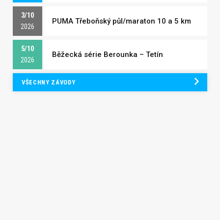
3/10
PUMA Třeboňský půl/maraton 10 a 5 km
2026
5/10
Běžecká série Berounka – Tetín
2026
VŠECHNY ZÁVODY