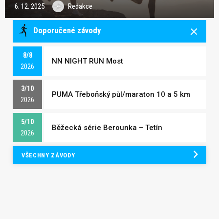
6. 12. 2025
Redakce
Doporučené závody
8/8
NN NIGHT RUN Most
2026
3/10
PUMA Třeboňský půl/maraton 10 a 5 km
2026
5/10
Běžecká série Berounka – Tetín
2026
VŠECHNY ZÁVODY