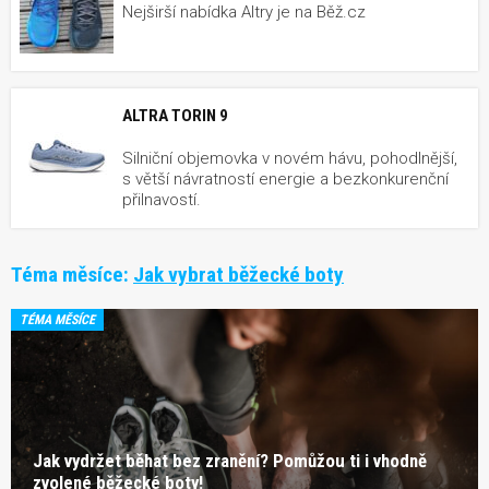
Nejširší nabídka Altry je na Běž.cz
ALTRA TORIN 9
Silniční objemovka v novém hávu, pohodlnější,
s větší návratností energie a bezkonkurenční
přilnavostí.
Téma měsíce:
Jak vybrat běžecké boty
TÉMA MĚSÍCE
Jak vydržet běhat bez zranění? Pomůžou ti i vhodně
zvolené běžecké boty!