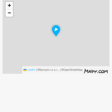
+
−
Leaflet
|
©Seznam.cz a.s., | ©OpenStreetMap