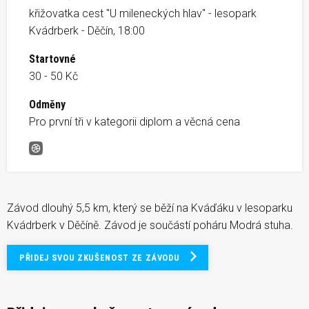
křižovatka cest "U mileneckých hlav" - lesopark
Kvádrberk - Děčín, 18:00
Startovné
30 - 50 Kč
Odměny
Pro první tři v kategorii diplom a věcná cena
Jarní kros na Kváďáku
Závod dlouhý 5,5 km, který se běží na Kváďáku v lesoparku
Kvádrberk v Děčíně. Závod je součástí poháru Modrá stuha.
PŘIDEJ SVOU ZKUŠENOST ZE ZÁVODU