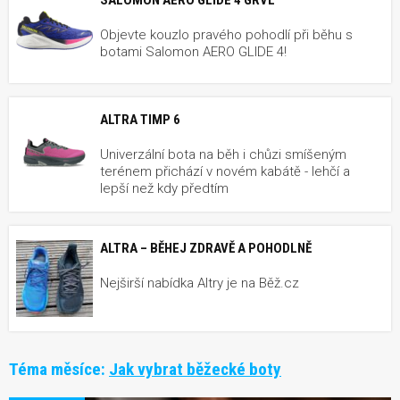
Objevte kouzlo pravého pohodlí při běhu s
botami Salomon AERO GLIDE 4!
ALTRA TIMP 6
Univerzální bota na běh i chůzi smíšeným
terénem přichází v novém kabátě - lehčí a
lepší než kdy předtím
ALTRA – BĚHEJ ZDRAVĚ A POHODLNĚ
Nejširší nabídka Altry je na Běž.cz
Téma měsíce:
Jak vybrat běžecké boty