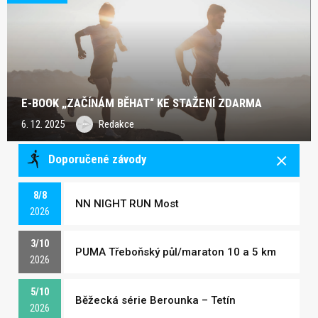
E-BOOK „ZAČÍNÁM BĚHAT“ KE STAŽENÍ ZDARMA
6. 12. 2025
Redakce
Doporučené závody
8/8
NN NIGHT RUN Most
2026
3/10
PUMA Třeboňský půl/maraton 10 a 5 km
2026
5/10
Běžecká série Berounka – Tetín
2026