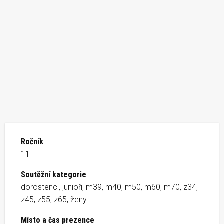
Ročník
11
Soutěžní kategorie
dorostenci, junioři, m39, m40, m50, m60, m70, z34,
z45, z55, z65, ženy
Místo a čas prezence