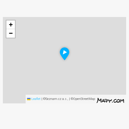
+
−
Leaflet
|
©Seznam.cz a.s., | ©OpenStreetMap