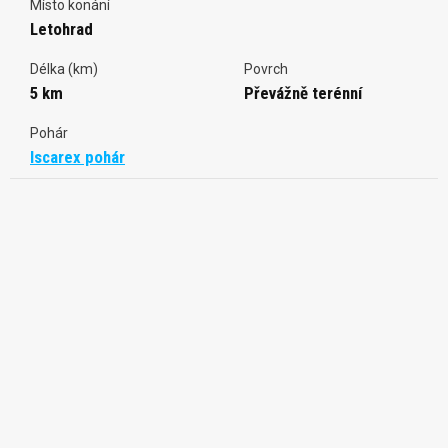
Místo konání
Letohrad
Délka (km)
Povrch
5 km
Převážně terénní
Pohár
Iscarex pohár