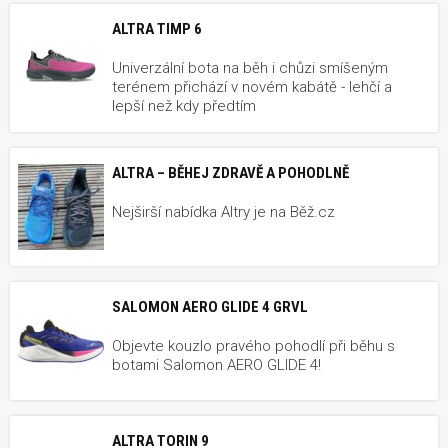
ALTRA TIMP 6
Univerzální bota na běh i chůzi smíšeným
terénem přichází v novém kabátě - lehčí a
lepší než kdy předtím
ALTRA – BĚHEJ ZDRAVĚ A POHODLNĚ
Nejširší nabídka Altry je na Běž.cz
SALOMON AERO GLIDE 4 GRVL
Objevte kouzlo pravého pohodlí při běhu s
botami Salomon AERO GLIDE 4!
ALTRA TORIN 9