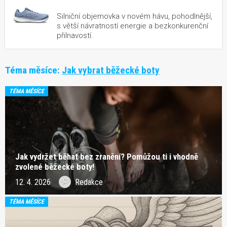
Silniční objemovka v novém hávu, pohodlnější,
s větší návratností energie a bezkonkurenční
přilnavostí.
Téma měsíce:
Jak vybrat běžecké boty
TÉMA MĚSÍCE
Jak vydržet běhat bez zranění? Pomůžou ti i vhodně
zvolené běžecké boty!
12. 4. 2026
Redakce
TÉMA MĚSÍCE