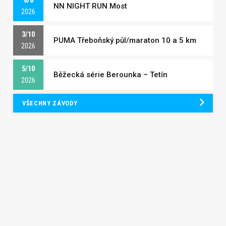
8/8
NN NIGHT RUN Most
2026
3/10
PUMA Třeboňský půl/maraton 10 a 5 km
2026
5/10
Běžecká série Berounka – Tetín
2026
VŠECHNY ZÁVODY