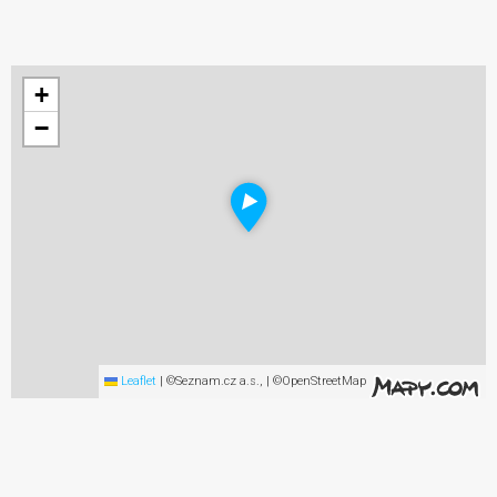
+
−
Leaflet
|
©Seznam.cz a.s., | ©OpenStreetMap