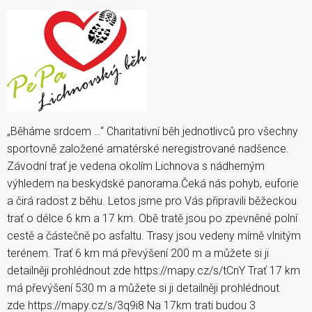
„Běháme srdcem …“ Charitativní běh jednotlivců pro všechny
sportovně založené amatérské neregistrované nadšence.
Závodní trať je vedena okolím Lichnova s nádherným
výhledem na beskydské panorama.Čeká nás pohyb, euforie
a čirá radost z běhu. Letos jsme pro Vás připravili běžeckou
trať o délce 6 km a 17 km. Obě tratě jsou po zpevněné polní
cestě a částečně po asfaltu. Trasy jsou vedeny mírně vlnitým
terénem. Trať 6 km má převýšení 200 m a můžete si ji
detailněji prohlédnout zde https://mapy.cz/s/tCnY Trať 17 km
má převýšení 530 m a můžete si ji detailněji prohlédnout
zde https://mapy.cz/s/3q9i8 Na 17km trati budou 3