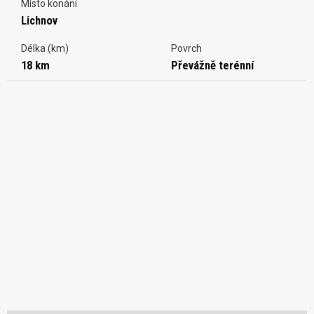
Místo konání
Lichnov
Délka (km)
Povrch
18 km
Převážně terénní