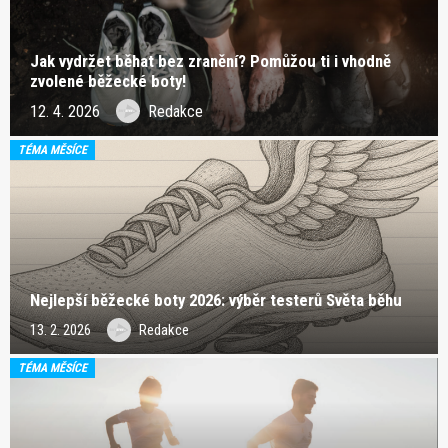
Jak vydržet běhat bez zranění? Pomůžou ti i vhodně
zvolené běžecké boty!
12. 4. 2026
Redakce
TÉMA MĚSÍCE
Nejlepší běžecké boty 2026: výběr testerů Světa běhu
13. 2. 2026
Redakce
TÉMA MĚSÍCE