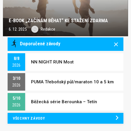
E-BOOK „ZAČÍNÁM BĚHAT“ KE STAŽENÍ ZDARMA
6. 12. 2025
Redakce
Doporučené závody
8/8
NN NIGHT RUN Most
2026
3/10
PUMA Třeboňský půl/maraton 10 a 5 km
2026
5/10
Běžecká série Berounka – Tetín
2026
VŠECHNY ZÁVODY