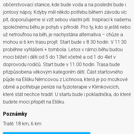
občerstvovací stanice, kde bude voda a na poslední bude i
jontový nápoj. Kdyby měl někdo potřebu během závodu víc
pít, doporučujeme si vzít sebou vlastní pití. Inspirací k našemu
společnému běhu je pohyb v přírodě. Pro ty, kdo si ještě nebo
už netroufnou na běh, je nachystána alternativa – chůze a
mohou si 6 km trasu projít. Start bude v 8.30 hodin. V 11:30
proběhne vyhlášení + tombola. Letos v rámci běhu budou
moci běžet i děti od 5 do 13let včetně a od 1 do 4let v
doprovodu rodičů. Start bude v 11.00 hodin. Trasa bude
přizpůsobena věkovým kategoriím dětí. Část startovného
půjde na Elišku Němcovou z Lichnova, která je po mozkové
obrně a potřebuje peníze na fyzioterapie v Klimkovicích,
které stát nechce hradit. U startu bude i pokladnička, do které
budete moci přispět na Elišku.
Poznámky
Tratě: 18 km, 6 km