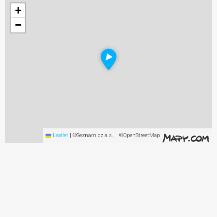
+
−
Leaflet
|
©Seznam.cz a.s., | ©OpenStreetMap