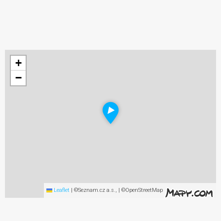
+
−
Leaflet
|
©Seznam.cz a.s., | ©OpenStreetMap