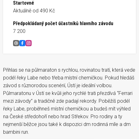
Startovné
Aktuálně od 490 Kč
Předpokládaný počet účastníků hlavního závodu
7 200
Mattoni Running Festival Ústí nad Labem
Facebook
Instagram
Přihlas se na půlmaraton s rychlou, rovinatou tratí, která vede
podél řeky Labe nebo třeba místní chemičkou. Pokud hledáš
závod s různorodou scenérií, Ústí je ideální volbou.
Půlmaratonu v Ústí se kvůli jeho rychlé trati přezdívá “Ferrari
mezi závody” a tradičně zde padají rekordy. Poběžíš podél
řeky Labe, proběhneš místní chemičkou a budeš mít výhled
na České středohoří nebo hrad Střekov. Pro rodiny a ty
nejmenší běžce jsou také k dispozici dm rodinná míle a dm
bambini run.