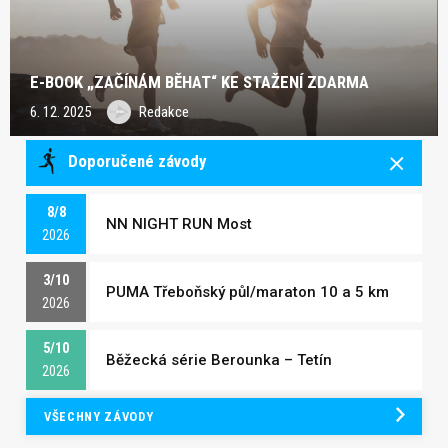
E-BOOK „ZAČÍNÁM BĚHAT“ KE STAŽENÍ ZDARMA
6. 12. 2025
Redakce
Doporučené závody
8/8
NN NIGHT RUN Most
2026
3/10
PUMA Třeboňský půl/maraton 10 a 5 km
2026
5/10
Běžecká série Berounka – Tetín
2026
VŠECHNY ZÁVODY