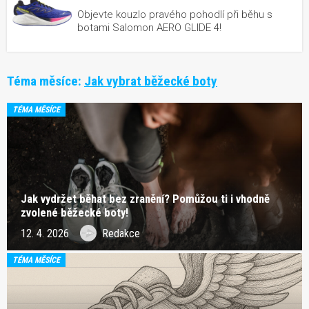
Objevte kouzlo pravého pohodlí při běhu s
botami Salomon AERO GLIDE 4!
Téma měsíce:
Jak vybrat běžecké boty
TÉMA MĚSÍCE
Jak vydržet běhat bez zranění? Pomůžou ti i vhodně
zvolené běžecké boty!
12. 4. 2026
Redakce
TÉMA MĚSÍCE