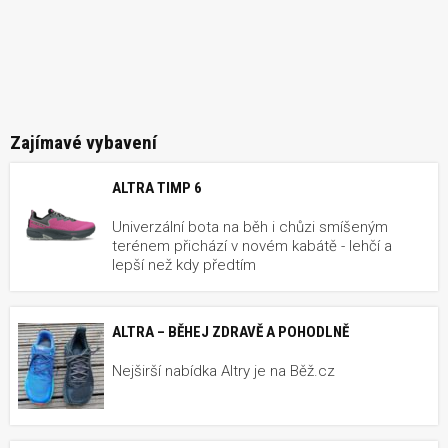
Zajímavé vybavení
ALTRA TIMP 6
Univerzální bota na běh i chůzi smíšeným
terénem přichází v novém kabátě - lehčí a
lepší než kdy předtím
ALTRA – BĚHEJ ZDRAVĚ A POHODLNĚ
Nejširší nabídka Altry je na Běž.cz