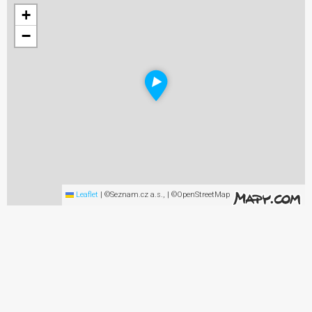
+
−
Leaflet
|
©Seznam.cz a.s., | ©OpenStreetMap