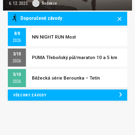
6. 12. 2025
Redakce
Doporučené závody
8/8
NN NIGHT RUN Most
2026
3/10
PUMA Třeboňský půl/maraton 10 a 5 km
2026
5/10
Běžecká série Berounka – Tetín
2026
VŠECHNY ZÁVODY