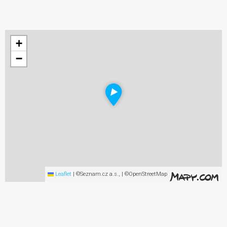
+
−
Leaflet
|
©Seznam.cz a.s., | ©OpenStreetMap