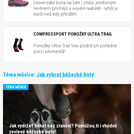
Univerzální bota na běh i chůzi smíšeným
terénem přichází v novém kabátě - lehčí a
lepší než kdy předtím
COMPRESSPORT PONOŽKY ULTRA TRAIL
Ponožky Ultra Trail Vás podrží při pořádné
porci kilometrů!
Téma měsíce:
Jak vybrat běžecké boty
TÉMA MĚSÍCE
Jak vydržet běhat bez zranění? Pomůžou ti i vhodně
zvolené běžecké boty!