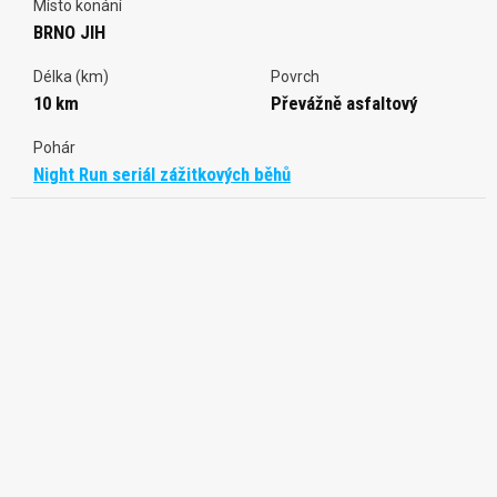
Místo konání
BRNO JIH
Délka (km)
Povrch
10 km
Převážně asfaltový
Pohár
Night Run seriál zážitkových běhů