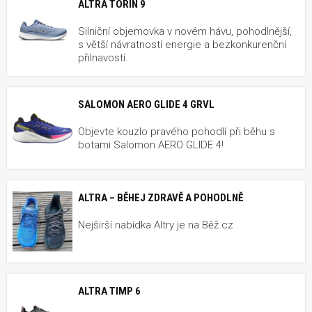
ALTRA TORIN 9
Silniční objemovka v novém hávu, pohodlnější,
s větší návratností energie a bezkonkurenční
přilnavostí.
SALOMON AERO GLIDE 4 GRVL
Objevte kouzlo pravého pohodlí při běhu s
botami Salomon AERO GLIDE 4!
ALTRA – BĚHEJ ZDRAVĚ A POHODLNĚ
Nejširší nabídka Altry je na Běž.cz
ALTRA TIMP 6