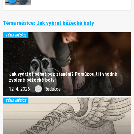
Téma měsíce:
Jak vybrat běžecké boty
TÉMA MĚSÍCE
Jak vydržet běhat bez zranění? Pomůžou ti i vhodně
zvolené běžecké boty!
12. 4. 2026
Redakce
TÉMA MĚSÍCE