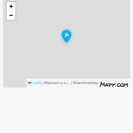
+
−
Leaflet
|
©Seznam.cz a.s., | ©OpenStreetMap