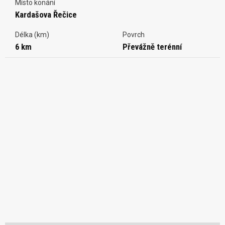
Místo konání
Kardašova Řečice
Délka (km)
Povrch
6 km
Převážně terénní