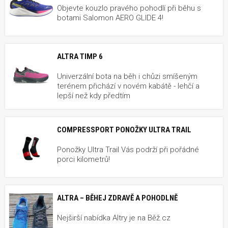
Objevte kouzlo pravého pohodlí při běhu s
botami Salomon AERO GLIDE 4!
ALTRA TIMP 6
Univerzální bota na běh i chůzi smíšeným
terénem přichází v novém kabátě - lehčí a
lepší než kdy předtím
COMPRESSPORT PONOŽKY ULTRA TRAIL
Ponožky Ultra Trail Vás podrží při pořádné
porci kilometrů!
ALTRA – BĚHEJ ZDRAVĚ A POHODLNĚ
Nejširší nabídka Altry je na Běž.cz