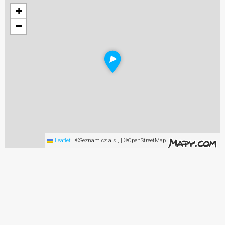
+
−
Leaflet
|
©Seznam.cz a.s., | ©OpenStreetMap