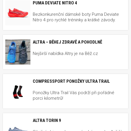
PUMA DEVIATE NITRO 4
Bezkonkurenční dámské boty Puma Deviate
Nitro 4 pro rychlé tréninky a krátké závody.
ALTRA – BĚHEJ ZDRAVĚ A POHODLNĚ
Nejširší nabídka Altry je na Běž.cz
COMPRESSPORT PONOŽKY ULTRA TRAIL
Ponožky Ultra Trail Vás podrží při pořádné
porci kilometrů!
ALTRA TORIN 9