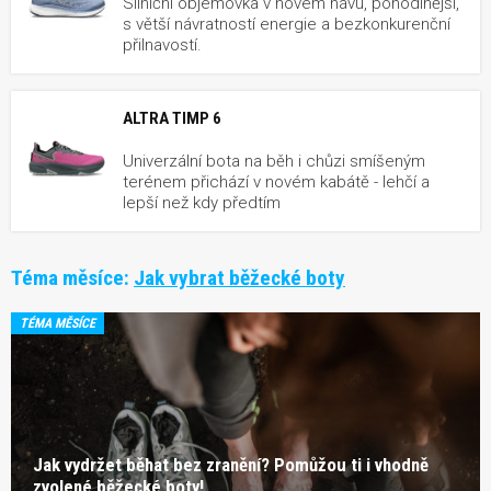
Silniční objemovka v novém hávu, pohodlnější,
s větší návratností energie a bezkonkurenční
přilnavostí.
ALTRA TIMP 6
Univerzální bota na běh i chůzi smíšeným
terénem přichází v novém kabátě - lehčí a
lepší než kdy předtím
Téma měsíce:
Jak vybrat běžecké boty
TÉMA MĚSÍCE
Jak vydržet běhat bez zranění? Pomůžou ti i vhodně
zvolené běžecké boty!