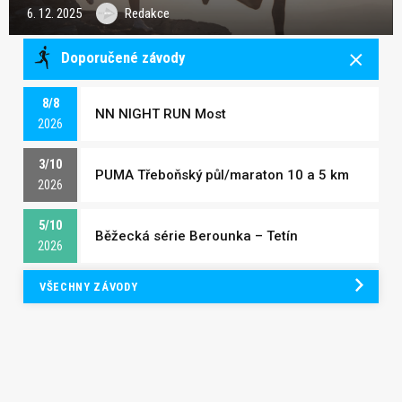
6. 12. 2025
Redakce
Doporučené závody
8/8
NN NIGHT RUN Most
2026
3/10
PUMA Třeboňský půl/maraton 10 a 5 km
2026
5/10
Běžecká série Berounka – Tetín
2026
VŠECHNY ZÁVODY