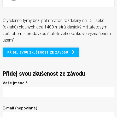
Run Challenge Praha 4
Čtyřčlenné týmy běží půlmaraton rozdělený na 15 úseků
(okruhů) dlouhých cca 1400 metrů klasickým štafetovým
způsobem s předávkou štafetového kolíku ve vyznačeném
území.
PŘIDEJ SVOU ZKUŠENOST ZE ZÁVODU
Přidej svou zkušenost ze závodu
Vaše jméno *
E-mail (nepovinné)