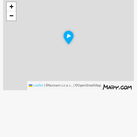
+
−
Leaflet
|
©Seznam.cz a.s., | ©OpenStreetMap