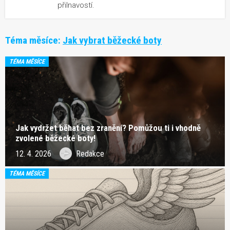
přilnavostí.
Téma měsíce:
Jak vybrat běžecké boty
TÉMA MĚSÍCE
Jak vydržet běhat bez zranění? Pomůžou ti i vhodně
zvolené běžecké boty!
12. 4. 2026
Redakce
TÉMA MĚSÍCE