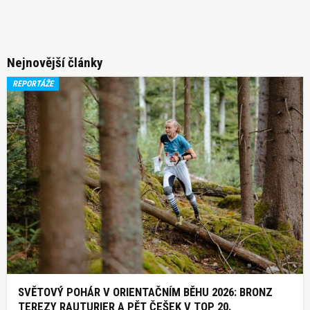
Nejnovější články
REPORTÁŽE
SVĚTOVÝ POHÁR V ORIENTAČNÍM BĚHU 2026: BRONZ
TEREZY RAUTURIER A PĚT ČEŠEK V TOP 20.