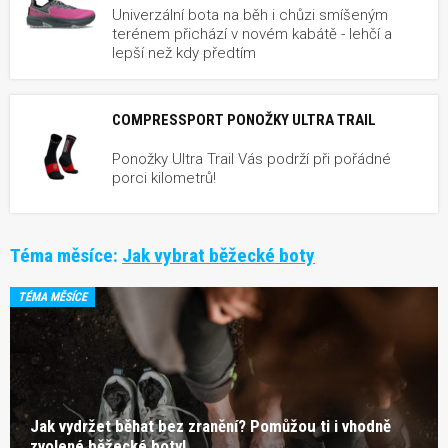
Univerzální bota na běh i chůzi smíšeným
terénem přichází v novém kabátě - lehčí a
lepší než kdy předtím
COMPRESSPORT PONOŽKY ULTRA TRAIL
Ponožky Ultra Trail Vás podrží při pořádné
porci kilometrů!
Téma měsíce:
Jak vybrat běžecké boty
TÉMA MĚSÍCE
Jak vydržet běhat bez zranění? Pomůžou ti i vhodně
zvolené běžecké boty!