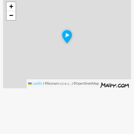
+
−
Leaflet
|
©Seznam.cz a.s., | ©OpenStreetMap