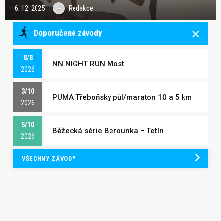
6. 12. 2025
Redakce
Doporučené závody
8/8
NN NIGHT RUN Most
2026
3/10
PUMA Třeboňský půl/maraton 10 a 5 km
2026
5/10
Běžecká série Berounka – Tetín
2026
VŠECHNY ZÁVODY