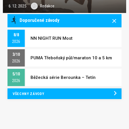
6. 12. 2025
Redakce
Doporučené závody
8/8
NN NIGHT RUN Most
2026
3/10
PUMA Třeboňský půl/maraton 10 a 5 km
2026
5/10
Běžecká série Berounka – Tetín
2026
VŠECHNY ZÁVODY