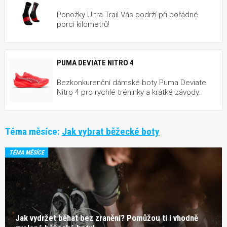
Ponožky Ultra Trail Vás podrží při pořádné
porci kilometrů!
PUMA DEVIATE NITRO 4
Bezkonkurenční dámské boty Puma Deviate
Nitro 4 pro rychlé tréninky a krátké závody.
Téma měsíce:
Jak vybrat běžecké boty
TÉMA MĚSÍCE
Jak vydržet běhat bez zranění? Pomůžou ti i vhodně