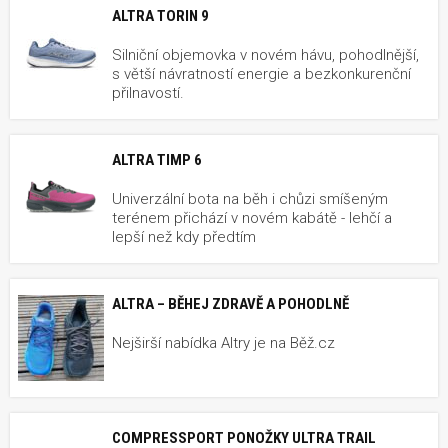
ALTRA TORIN 9
Silniční objemovka v novém hávu, pohodlnější,
s větší návratností energie a bezkonkurenční
přilnavostí.
ALTRA TIMP 6
Univerzální bota na běh i chůzi smíšeným
terénem přichází v novém kabátě - lehčí a
lepší než kdy předtím
ALTRA – BĚHEJ ZDRAVĚ A POHODLNĚ
Nejširší nabídka Altry je na Běž.cz
COMPRESSPORT PONOŽKY ULTRA TRAIL