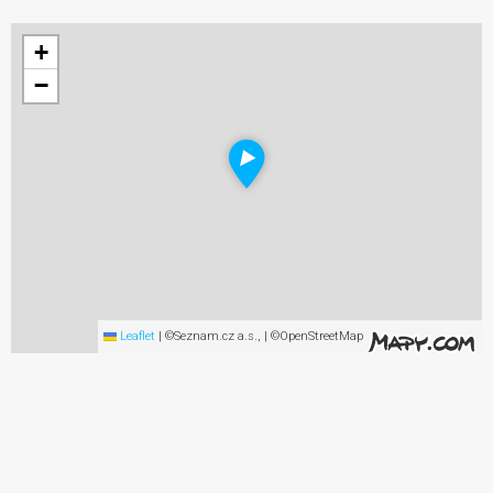
+
−
Leaflet
|
©Seznam.cz a.s., | ©OpenStreetMap