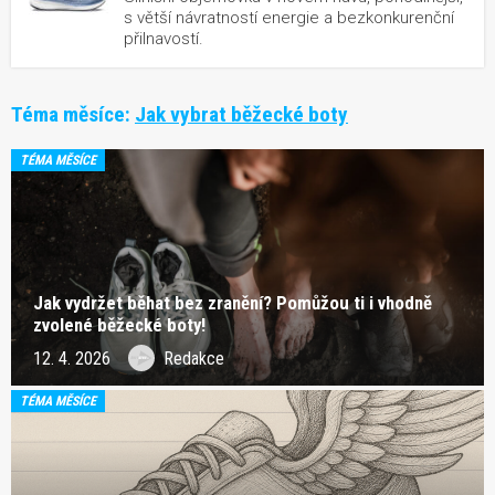
s větší návratností energie a bezkonkurenční
přilnavostí.
Téma měsíce:
Jak vybrat běžecké boty
TÉMA MĚSÍCE
Jak vydržet běhat bez zranění? Pomůžou ti i vhodně
zvolené běžecké boty!
12. 4. 2026
Redakce
TÉMA MĚSÍCE