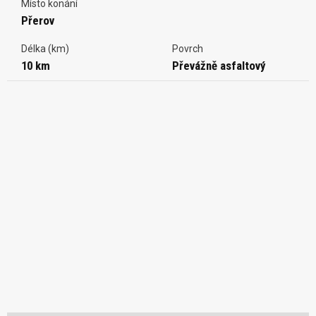
Místo konání
Přerov
Délka (km)
Povrch
10 km
Převážně asfaltový