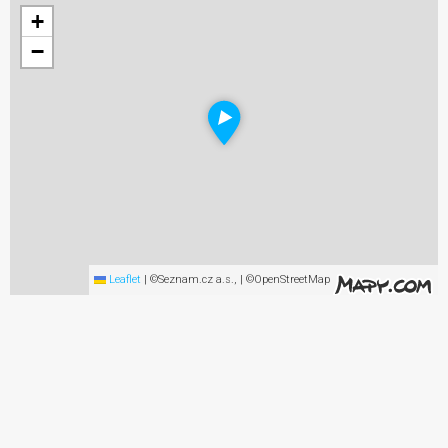
+
−
Leaflet
|
©Seznam.cz a.s., | ©OpenStreetMap