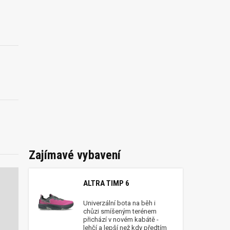
Zajímavé vybavení
ALTRA TIMP 6
Univerzální bota na běh i
chůzi smíšeným terénem
přichází v novém kabátě -
lehčí a lepší než kdy předtím