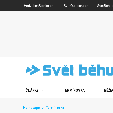
HedvabnaStezka.cz
SvetOutdooru.cz
SvetBehu.
ČLÁNKY
TERMÍNOVKA
BĚŽE
Homepage
Termínovka