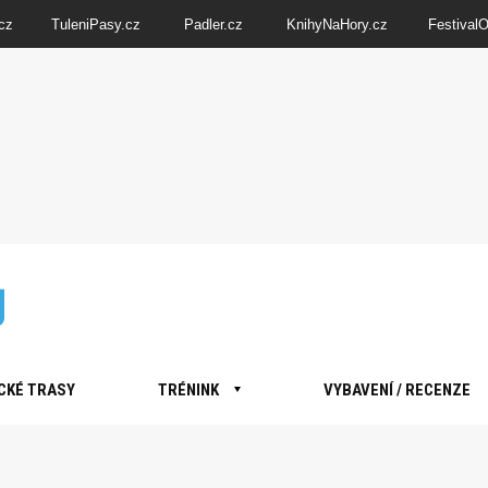
cz
TuleniPasy.cz
Padler.cz
KnihyNaHory.cz
Festival
CKÉ TRASY
TRÉNINK
VYBAVENÍ / RECENZE