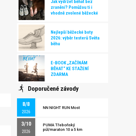
Jak vydržet běhat bez
zranění? Pomůžou ti i
vhodně zvolené běžecké
boty!
Nejlepší běžecké boty
2026: výběr testerů Světa
běhu
E-BOOK „ZAČÍNÁM
BĚHAT“ KE STAŽENÍ
ZDARMA
Doporučené závody
8/8
NN NIGHT RUN Most
2026
3/10
PUMA Třeboňský
půl/maraton 10 a 5 km
2026