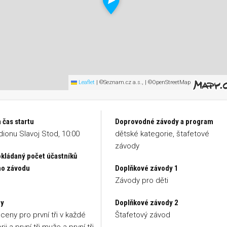
Leaflet
|
©Seznam.cz a.s., | ©OpenStreetMap
 čas startu
Doprovodné závody a program
dionu Slavoj Stod, 10:00
dětské kategorie, štafetové
závody
kládaný počet účastníků
ho závodu
Doplňkové závody 1
Závody pro děti
y
Doplňkové závody 2
ceny pro první tři v každé
Štafetový závod