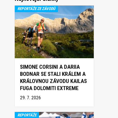
REPORTÁŽE ZE ZÁVODŮ
SIMONE CORSINI A DARIIA
BODNAR SE STALI KRÁLEM A
KRÁLOVNOU ZÁVODU KAILAS
FUGA DOLOMITI EXTREME
TRAIL 2026
29. 7. 2026
REPORTÁŽE