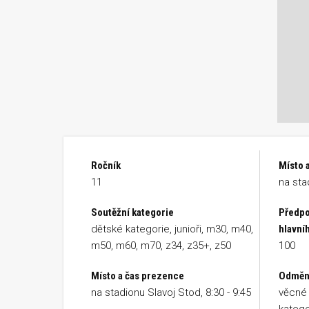
Ročník
Místo a
11
na sta
Soutěžní kategorie
Předpo
dětské kategorie, junioři, m30, m40,
hlavní
m50, m60, m70, z34, z35+, z50
100
Místo a čas prezence
Odměn
na stadionu Slavoj Stod, 8:30 - 9:45
věcné 