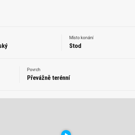
Místo konání
ský
Stod
Povrch
Převážně terénní