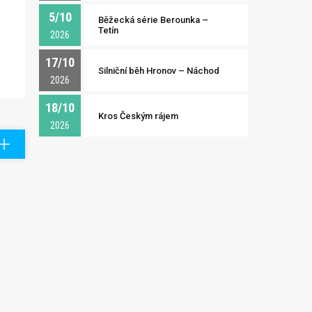
5/10
Běžecká série Berounka –
Tetín
2026
17/10
Silniční běh Hronov – Náchod
2026
18/10
Kros Českým rájem
2026