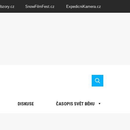
Obzory.cz
SnowFilmFest.cz
ExpedicniKamera.cz
DISKUSE
ČASOPIS SVĚT BĚHU