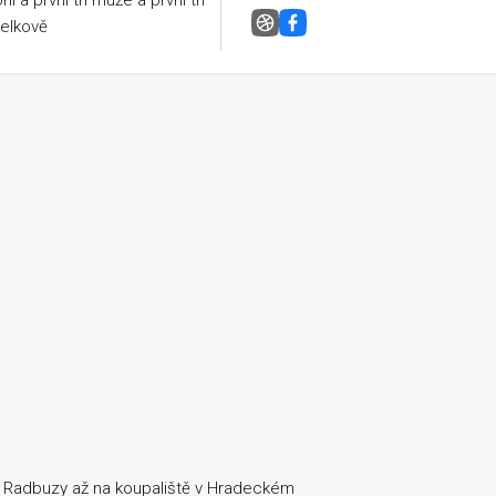
ii a první tři muže a první tři
elkově
Stodská osmička
Facebook
él Radbuzy až na koupaliště v Hradeckém