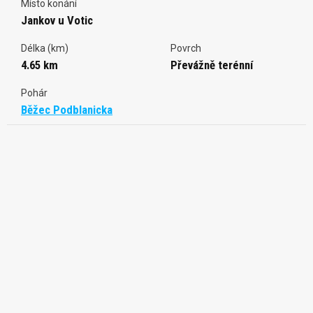
Místo konání
Jankov u Votic
Délka (km)
Povrch
4.65 km
Převážně terénní
Pohár
Běžec Podblanicka