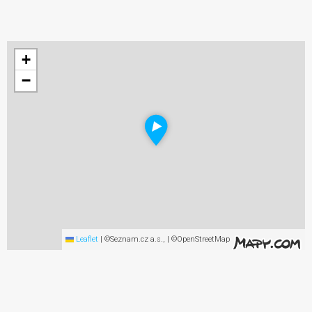
+
−
Leaflet
|
©Seznam.cz a.s., | ©OpenStreetMap