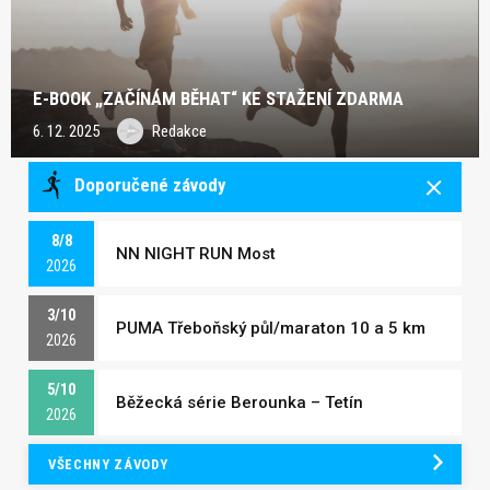
E-BOOK „ZAČÍNÁM BĚHAT“ KE STAŽENÍ ZDARMA
6. 12. 2025
Redakce
Doporučené závody
8/8
NN NIGHT RUN Most
2026
3/10
PUMA Třeboňský půl/maraton 10 a 5 km
2026
5/10
Běžecká série Berounka – Tetín
2026
VŠECHNY ZÁVODY