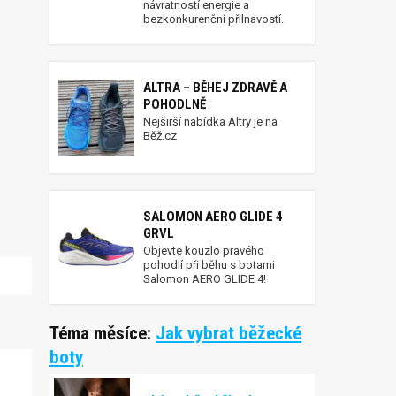
návratností energie a
bezkonkurenční přilnavostí.
ALTRA – BĚHEJ ZDRAVĚ A
POHODLNĚ
Nejširší nabídka Altry je na
Běž.cz
SALOMON AERO GLIDE 4
GRVL
Objevte kouzlo pravého
pohodlí při běhu s botami
Salomon AERO GLIDE 4!
Téma měsíce:
Jak vybrat běžecké
boty