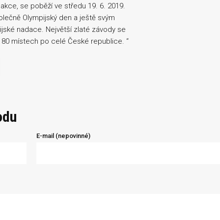
akce, se poběží ve středu 19. 6. 2019.
polečně Olympijský den a ještě svým
pijské nadace. Největší zlaté závody se
ež 80 místech po celé České republice. “
odu
E-mail (nepovinné)