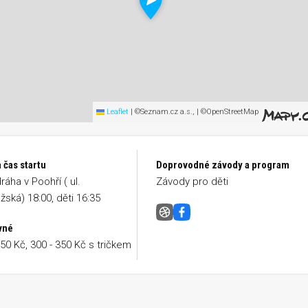
Leaflet
|
©Seznam.cz a.s., | ©OpenStreetMap
 čas startu
Doprovodné závody a program
ráha v Poohří ( ul.
Závody pro děti
žská) 18:00, děti 16:35
T-Mobile Olympijský běh Cheb
Facebook
vné
150 Kč, 300 - 350 Kč s tričkem