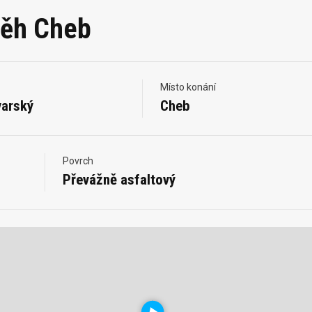
běh Cheb
Místo konání
varský
Cheb
Povrch
Převážně asfaltový