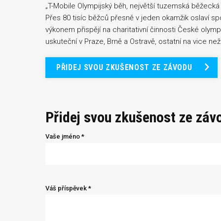
„T-Mobile Olympijský běh, největší tuzemská běžecká 
Přes 80 tisíc běžců přesně v jeden okamžik oslaví s
výkonem přispějí na charitativní činnosti České olym
uskuteční v Praze, Brně a Ostravě, ostatní na vice n
PŘIDEJ SVOU ZKUŠENOST ZE ZÁVODU
Přidej svou zkušenost ze záv
Vaše jméno *
Váš příspěvek *