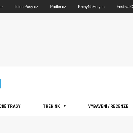
cz
TuleniPasy.cz
Padler.cz
KnihyNaHory.cz
Festival
CKÉ TRASY
TRÉNINK
VYBAVENÍ / RECENZE