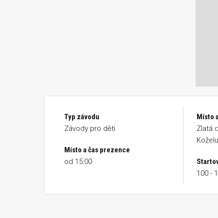
Typ závodu
Místo a
Závody pro děti
Zlatá d
Koželu
Místo a čas prezence
od 15:00
Starto
100 - 