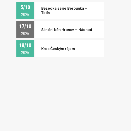
5/10
Běžecká série Berounka –
Tetín
2026
17/10
Silniční běh Hronov – Náchod
2026
18/10
Kros Českým rájem
2026