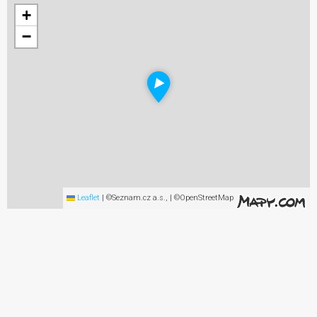
+
−
Leaflet
|
©Seznam.cz a.s., | ©OpenStreetMap