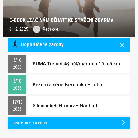
E-BOOK „ZAČÍNÁM BĚHAT“ KE STAŽENÍ ZDARMA
6. 12. 2025
Redakce
Doporučené závody
3/10
PUMA Třeboňský půl/maraton 10 a 5 km
2026
5/10
Běžecká série Berounka – Tetín
2026
17/10
Silniční běh Hronov – Náchod
2026
VŠECHNY ZÁVODY