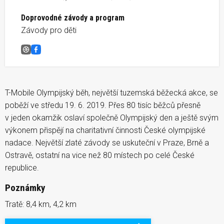
Doprovodné závody a program
Závody pro děti
T-Mobile Olympijský běh Jihlava
Facebook
T-Mobile Olympijský běh, největší tuzemská běžecká akce, se
poběží ve středu 19. 6. 2019. Přes 80 tisíc běžců přesně
v jeden okamžik oslaví společně Olympijský den a ještě svým
výkonem přispějí na charitativní činnosti České olympijské
nadace. Největší zlaté závody se uskuteční v Praze, Brně a
Ostravě, ostatní na vice než 80 místech po celé České
republice.
Poznámky
Tratě: 8,4 km, 4,2 km