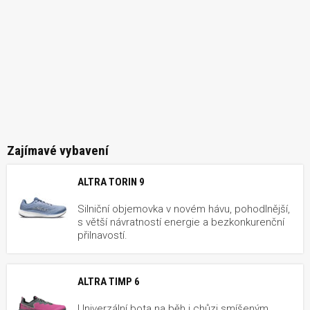
Zajímavé vybavení
ALTRA TORIN 9
Silniční objemovka v novém hávu, pohodlnější,
s větší návratností energie a bezkonkurenční
přilnavostí.
ALTRA TIMP 6
Univerzální bota na běh i chůzi smíšeným