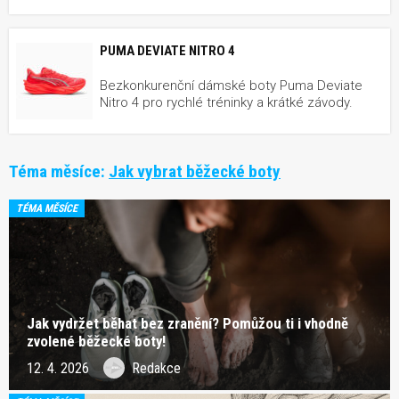
PUMA DEVIATE NITRO 4
Bezkonkurenční dámské boty Puma Deviate
Nitro 4 pro rychlé tréninky a krátké závody.
Téma měsíce:
Jak vybrat běžecké boty
TÉMA MĚSÍCE
Jak vydržet běhat bez zranění? Pomůžou ti i vhodně
zvolené běžecké boty!
12. 4. 2026
Redakce