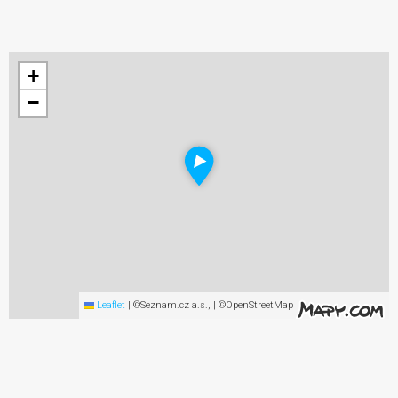
+
−
Leaflet
|
©Seznam.cz a.s., | ©OpenStreetMap