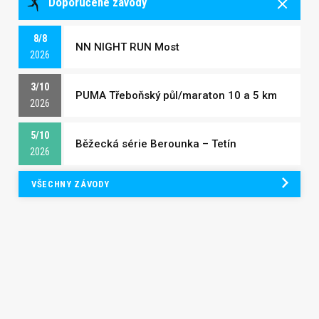
Doporučené závody
8/8
NN NIGHT RUN Most
2026
3/10
PUMA Třeboňský půl/maraton 10 a 5 km
2026
5/10
Běžecká série Berounka – Tetín
2026
VŠECHNY ZÁVODY