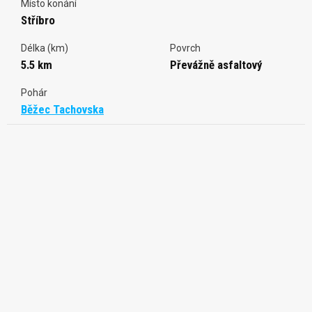
Místo konání
Stříbro
Délka (km)
Povrch
5.5 km
Převážně asfaltový
Pohár
Běžec Tachovska