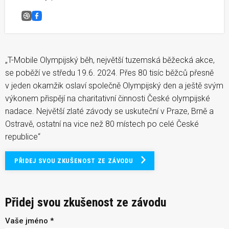
Olympijský běh Stříbro
Facebook
„T-Mobile Olympijský běh, největší tuzemská běžecká akce,
se poběží ve středu 19.6. 2024. Přes 80 tisíc běžců přesně
v jeden okamžik oslaví společně Olympijský den a ještě svým
výkonem přispějí na charitativní činnosti České olympijské
nadace. Největší zlaté závody se uskuteční v Praze, Brně a
Ostravě, ostatní na vice než 80 místech po celé České
republice“
PŘIDEJ SVOU ZKUŠENOST ZE ZÁVODU
Přidej svou zkušenost ze závodu
Vaše jméno *