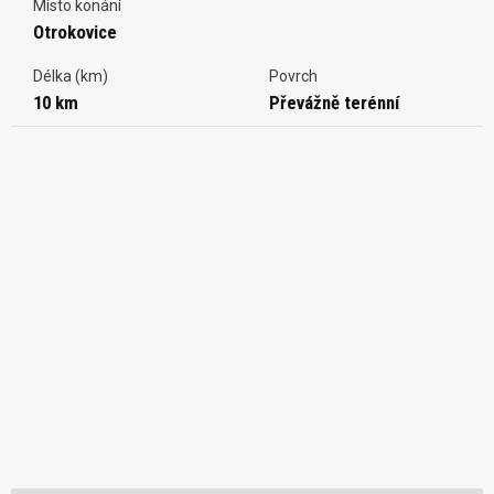
Místo konání
Otrokovice
Délka (km)
Povrch
10 km
Převážně terénní