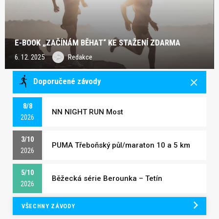
E-BOOK „ZAČÍNÁM BĚHAT“ KE STAŽENÍ ZDARMA
6. 12. 2025
Redakce
Doporučené závody
8/8
NN NIGHT RUN Most
2026
3/10
PUMA Třeboňský půl/maraton 10 a 5 km
2026
5/10
Běžecká série Berounka – Tetín
2026
VŠECHNY ZÁVODY