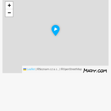
+
−
Leaflet
|
©Seznam.cz a.s., | ©OpenStreetMap