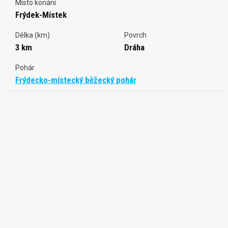
Místo konání
Frýdek-Místek
Délka (km)
Povrch
3 km
Dráha
Pohár
Frýdecko-místecký běžecký pohár