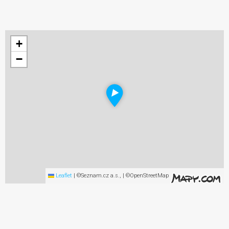
+
−
Leaflet
|
©Seznam.cz a.s., | ©OpenStreetMap