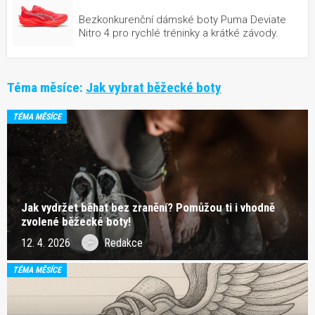
Bezkonkurenční dámské boty Puma Deviate
Nitro 4 pro rychlé tréninky a krátké závody.
Téma měsíce:
Jak vybrat běžecké boty
TÉMA MĚSÍCE
Jak vydržet běhat bez zranění? Pomůžou ti i vhodně
zvolené běžecké boty!
12. 4. 2026
Redakce
TÉMA MĚSÍCE