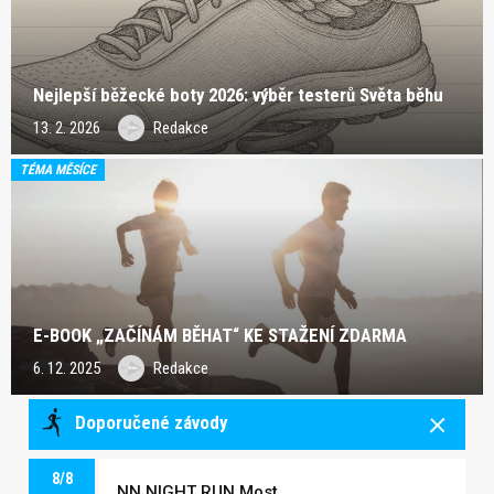
Nejlepší běžecké boty 2026: výběr testerů Světa běhu
13. 2. 2026
Redakce
TÉMA MĚSÍCE
E-BOOK „ZAČÍNÁM BĚHAT“ KE STAŽENÍ ZDARMA
6. 12. 2025
Redakce
Doporučené závody
8/8
NN NIGHT RUN Most