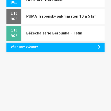
2026
3/10
PUMA Třeboňský půl/maraton 10 a 5 km
2026
5/10
Běžecká série Berounka – Tetín
2026
VŠECHNY ZÁVODY