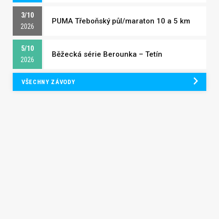
3/10
PUMA Třeboňský půl/maraton 10 a 5 km
2026
5/10
Běžecká série Berounka – Tetín
2026
VŠECHNY ZÁVODY