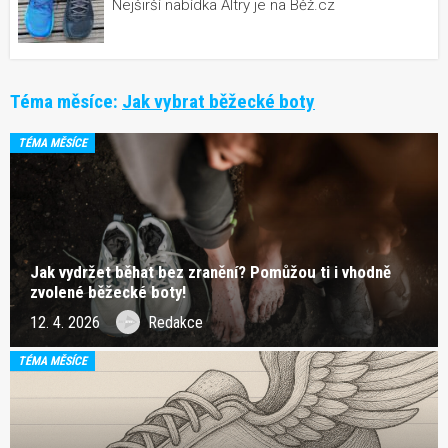
Nejširší nabídka Altry je na Běž.cz
Téma měsíce:
Jak vybrat běžecké boty
TÉMA MĚSÍCE
Jak vydržet běhat bez zranění? Pomůžou ti i vhodně
zvolené běžecké boty!
12. 4. 2026
Redakce
TÉMA MĚSÍCE