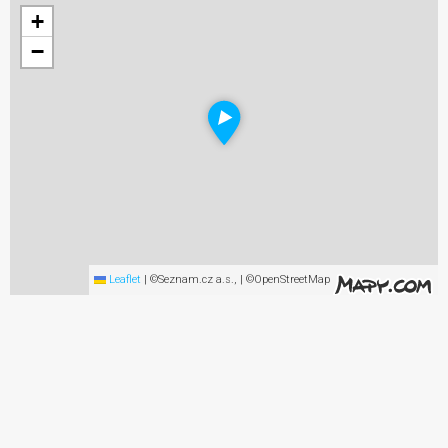
+
−
Leaflet
|
©Seznam.cz a.s., | ©OpenStreetMap