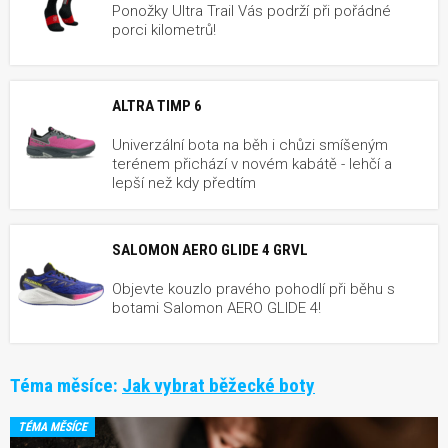
Ponožky Ultra Trail Vás podrží při pořádné
porci kilometrů!
ALTRA TIMP 6
Univerzální bota na běh i chůzi smíšeným
terénem přichází v novém kabátě - lehčí a
lepší než kdy předtím
SALOMON AERO GLIDE 4 GRVL
Objevte kouzlo pravého pohodlí při běhu s
botami Salomon AERO GLIDE 4!
Téma měsíce:
Jak vybrat běžecké boty
TÉMA MĚSÍCE