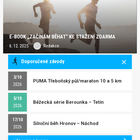
E-BOOK „ZAČÍNÁM BĚHAT“ KE STAŽENÍ ZDARMA
6. 12. 2025
Redakce
Doporučené závody
3/10
PUMA Třeboňský půl/maraton 10 a 5 km
2026
5/10
Běžecká série Berounka – Tetín
2026
17/10
Silniční běh Hronov – Náchod
2026