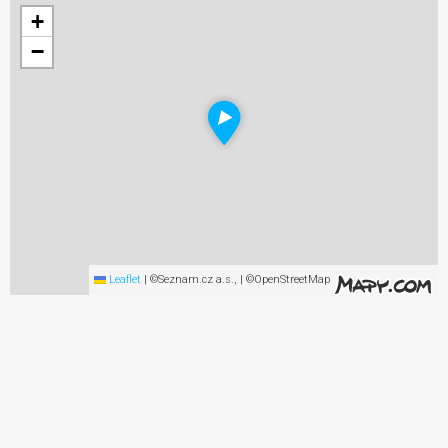
+
−
Leaflet
|
©Seznam.cz a.s., | ©OpenStreetMap