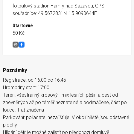
fotbalový stadion Hamry nad Sázavou, GPS
souřadnice: 49.5672831N, 15.9090644E
Startovné
50 Kč
Žďárák Dolinky
Facebook
Poznámky
Registrace: od 16:00 do 16:45
Hromadný start: 17:00
Terén: všestranný krosový - mix lesních pěšin a cest od
zpevněných až po téměř neznatelné a podmáčené, část po
louce. Trať značena
Parkování: pořadatel nezajišťuje. V okolí hřiště jsou odstavné
plochy
Hlídání dětí: je možné zajistit po předchozí domluvě