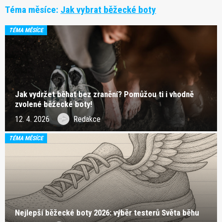
Téma měsíce:
Jak vybrat běžecké boty
TÉMA MĚSÍCE
Jak vydržet běhat bez zranění? Pomůžou ti i vhodně
zvolené běžecké boty!
12. 4. 2026
Redakce
TÉMA MĚSÍCE
Nejlepší běžecké boty 2026: výběr testerů Světa běhu