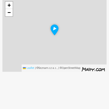
+
−
Leaflet
|
©Seznam.cz a.s., | ©OpenStreetMap