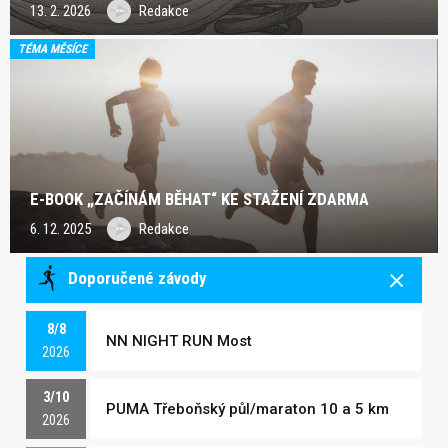
13. 2. 2026
Redakce
TÉMA MĚSÍCE
E-BOOK „ZAČÍNÁM BĚHAT“ KE STAŽENÍ ZDARMA
6. 12. 2025
Redakce
Doporučené závody
8/8
NN NIGHT RUN Most
2026
3/10
PUMA Třeboňský půl/maraton 10 a 5 km
2026