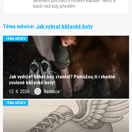
terénem přichází v novém kabátě - lehčí a
lepší než kdy předtím
Téma měsíce:
Jak vybrat běžecké boty
TÉMA MĚSÍCE
Jak vydržet běhat bez zranění? Pomůžou ti i vhodně
zvolené běžecké boty!
12. 4. 2026
Redakce
TÉMA MĚSÍCE