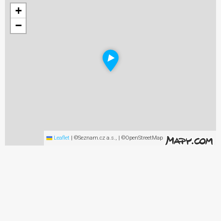
+
−
Leaflet
|
©Seznam.cz a.s., | ©OpenStreetMap