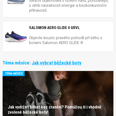
Silniční objemovka v novém hávu, pohodlnější,
s větší návratností energie a bezkonkurenční
přilnavostí.
SALOMON AERO GLIDE 4 GRVL
Objevte kouzlo pravého pohodlí při běhu s
botami Salomon AERO GLIDE 4!
Téma měsíce:
Jak vybrat běžecké boty
TÉMA MĚSÍCE
Jak vydržet běhat bez zranění? Pomůžou ti i vhodně
zvolené běžecké boty!