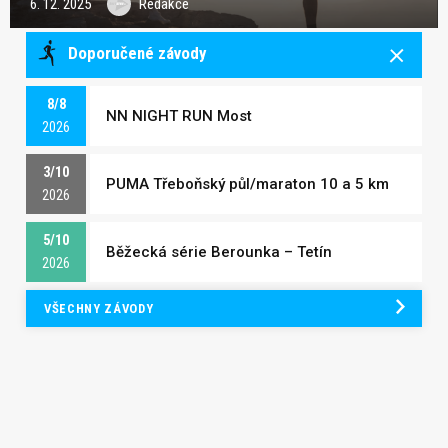
6. 12. 2025
Redakce
Doporučené závody
8/8
NN NIGHT RUN Most
2026
3/10
PUMA Třeboňský půl/maraton 10 a 5 km
2026
5/10
Běžecká série Berounka – Tetín
2026
VŠECHNY ZÁVODY