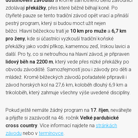
dostihovém závodišti
a kromě samotného běhu závodníci
zdolávají
překážky
, přes které běžně běhají koně. Po
čtyřleté pauze se tento tradiční závod opět vrací a přináší
pestrý program, který si budou moct užít nejen
běžci. Hlavní běžeckou tratí je
10 km pro muže
a
6,7 km
pro ženy
, kde si účastníci vyzkouší tradiční koňské
překážky jako vodní příkop, kamennou zeď, Irskou lavici a
další. Pro ty, co si netroufnou na hlavní závod, je připraven
lidový běh na 2200 m
, který vede přes nízké překážky po
obvodu závodiště. Samozřejmostí jsou i závody pro děti a
mládež. Kromě běžeckých závodů pořadatelé připravili i
závod horských kol na 27,6 km, koloběh dlouhý 6,9 km a
trikoloběh, který zahrnuje všechny výše uvedené disciplíny.
Pokud ještě nemáte žádný program na
17. říjen
, neváhejte
a přijďte si zazávodit na 46. ročník
Velké pardubické
cross country
. Více informací najdete na
stránkách
závodu
nebo v
termínovce
.