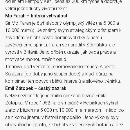
odlehlém kempu v Keni, běhá až 200 km týdně a dodržuje
velmi jednoduchý životní režim.
Mo Farah – britská vytrvalost
Sir Mo Farah je čtyřnásobný olympijský vítěz (na 5 000 a
10 000 metrů). Je známý svým strategickým přístupem k
závodům, v nichž často dominoval díky silnému
závěrečnému sprintu. Farah se narodil v Somálsku, ale
vyrostl v Británii. Jeho příběh ukazuje, jak tvrdá práce a
motivace mohou změnit osud.
Trénoval pod vedením renomovaného trenéra Alberta
Salazara (do doby jeho suspendace) a kladl důraz na
kombinaci tempových běhů, intervalů a silového tréninku.
Emil Zátopek – český zázrak
Nelze nezmínit legendárního českého běžce Emila
Zátopka. V roce 1952 na olympiádě v Helsinkách vyhrál
zlato v bězích na 5 000 m, 10 000 m a maraton – něco, co
se nikomu jinému v historii nepodařilo. Jeho výkony byly
obdivuhodné i proto, že běhal ve vojenských botách a bez