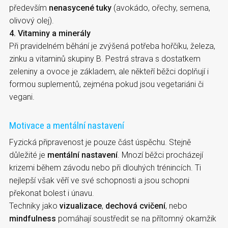
především
nenasycené tuky
(avokádo, ořechy, semena,
olivový olej).
4. Vitaminy a minerály
Při pravidelném běhání je zvýšená potřeba hořčíku, železa,
zinku a vitaminů skupiny B. Pestrá strava s dostatkem
zeleniny a ovoce je základem, ale někteří běžci doplňují i
formou suplementů, zejména pokud jsou vegetariáni či
vegani.
Motivace a mentální nastavení
Fyzická připravenost je pouze část úspěchu. Stejně
důležité je
mentální nastavení
. Mnozí běžci procházejí
krizemi během závodu nebo při dlouhých trénincích. Ti
nejlepší však věří ve své schopnosti a jsou schopni
překonat bolest i únavu.
Techniky jako
vizualizace
,
dechová cvičení
, nebo
mindfulness
pomáhají soustředit se na přítomný okamžik