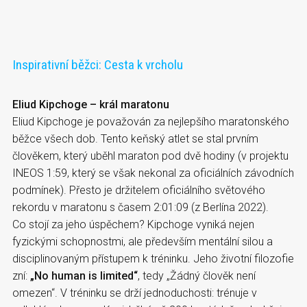
Inspirativní běžci: Cesta k vrcholu
Eliud Kipchoge – král maratonu
Eliud Kipchoge je považován za nejlepšího maratonského
běžce všech dob. Tento keňský atlet se stal prvním
člověkem, který uběhl maraton pod dvě hodiny (v projektu
INEOS 1:59, který se však nekonal za oficiálních závodních
podmínek). Přesto je držitelem oficiálního světového
rekordu v maratonu s časem 2:01:09 (z Berlína 2022).
Co stojí za jeho úspěchem? Kipchoge vyniká nejen
fyzickými schopnostmi, ale především mentální silou a
disciplinovaným přístupem k tréninku. Jeho životní filozofie
zní:
„No human is limited“
, tedy „Žádný člověk není
omezen“. V tréninku se drží jednoduchosti: trénuje v