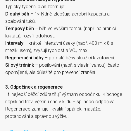
Typický týdenní plán zahrnuje:
Dlouhý běh
– 1× týdně, zlepšuje aerobní kapacitu a
spalování tuků.
Tempový běh
– běh ve vyšším tempu (např. na hranici
laktátu), rozvíjí odolnost.
Intervaly
– krátké, intenzivní úseky (např. 400 m × 8 s
meziklusem), zvyšují rychlost a VO₂ max.
Regenerační běhy
– pomalé běhy sloužící k zotavení.
Silový trénink
– posilování (např. s vlastní vahou), často
opomíjené, ale důležité pro prevenci zranění.
3. Odpočinek a regenerace
I ti nejlepší běžci zdůrazňují význam odpočinku. Kipchoge
například tráví většinu dne v klidu – spí nebo odpočívá.
Regenerace zahrnuje i kvalitní spánek, masáže,
protahování a správnou výživu.