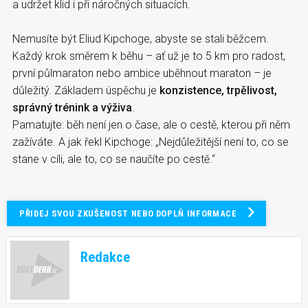
a udržet klid i při náročných situacích.
Nemusíte být Eliud Kipchoge, abyste se stali běžcem.
Každý krok směrem k běhu – ať už je to 5 km pro radost,
první půlmaraton nebo ambice uběhnout maraton – je
důležitý. Základem úspěchu je
konzistence, trpělivost,
správný trénink a výživa
.
Pamatujte: běh není jen o čase, ale o cestě, kterou při něm
zažíváte. A jak řekl Kipchoge: „Nejdůležitější není to, co se
stane v cíli, ale to, co se naučíte po cestě.“
PŘIDEJ SVOU ZKUŠENOST NEBO DOPLŇ INFORMACE
Redakce