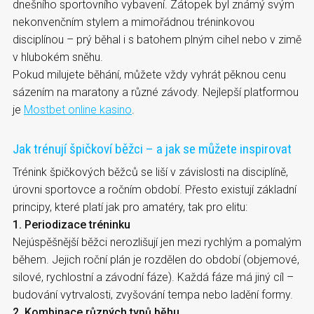
dnešního sportovního vybavení. Zátopek byl známý svým
nekonvenčním stylem a mimořádnou tréninkovou
disciplínou – prý běhal i s batohem plným cihel nebo v zimě
v hlubokém sněhu.
Pokud milujete běhání, můžete vždy vyhrát pěknou cenu
sázením na maratony a různé závody. Nejlepší platformou
je
Mostbet online kasino
.
Jak trénují špičkoví běžci – a jak se můžete inspirovat
Trénink špičkových běžců se liší v závislosti na disciplíně,
úrovni sportovce a ročním období. Přesto existují základní
principy, které platí jak pro amatéry, tak pro elitu:
1. Periodizace tréninku
Nejúspěšnější běžci nerozlišují jen mezi rychlým a pomalým
během. Jejich roční plán je rozdělen do období (objemové,
silové, rychlostní a závodní fáze). Každá fáze má jiný cíl –
budování vytrvalosti, zvyšování tempa nebo ladění formy.
2. Kombinace různých typů běhu