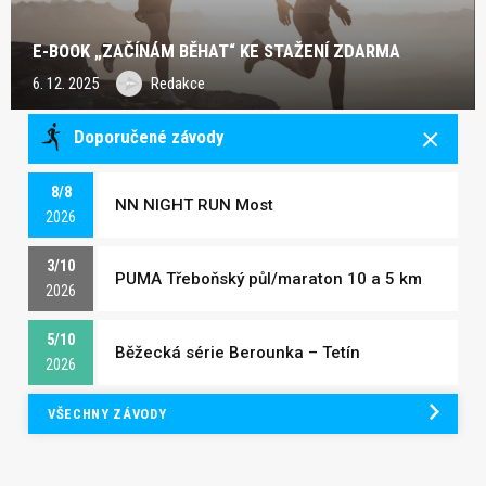
E-BOOK „ZAČÍNÁM BĚHAT“ KE STAŽENÍ ZDARMA
6. 12. 2025
Redakce
Doporučené závody
8/8
NN NIGHT RUN Most
2026
3/10
PUMA Třeboňský půl/maraton 10 a 5 km
2026
5/10
Běžecká série Berounka – Tetín
2026
VŠECHNY ZÁVODY