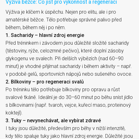
Výživa běžce: Co jíst pro výkonnost a regeneraci
Výživa je klíčem k úspěchu. Nejen pro elitu, ale i pro
amatérské běžce. Tělo potřebuje správné palivo před
během, během něj i po něm.
1. Sacharidy – hlavní zdroj energie
Před tréninkem i závodem jsou důležité složité sacharidy
(těstoviny, rýže, celozrnné pečivo), které doplní zásoby
glykogenu ve svalech. Při delších výbězích (nad 60–90
minut) je vhodné přijímat sacharidy i během aktivity – např.
v podobě gelů, sportovních nápojů nebo sušeného ovoce.
2. Bílkoviny – pro regeneraci svalů
Po tréninku tělo potřebuje bílkoviny pro opravu a růst
svalové tkáně. Ideální je do 30–60 minut po běhu sníst jídlo
s bílkovinami (např. tvaroh, vejce, kuřecí maso, proteinový
koktejl).
3. Tuky – nevynechávat, ale vybírat zdravé
I tuky jsou důležité, především pro běhy v nižší intenzitě,
kdy tělo spaluje tuky jako hlavní zdroj energie. Důležité jsou