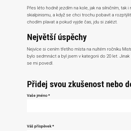
Přes léto hodně jezdím na kole, jak na silničním, tak
skialpinismu, a když se chci trochu pobavit a rozptý
chodím plavat a pokud vyjde čas, jdu si zalézt.
Největší úspěchy
Nejvíce si cením třetího místa na nultém ročníku Mistro
bylo sedmnáct a byl jsem v kategorii do 20 let. Jina
se mi povedl.
Přidej svou zkušenost nebo 
Vaše jméno *
Váš příspěvek *