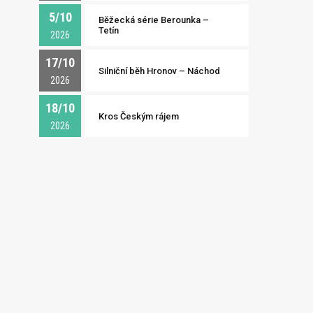
5/10
Běžecká série Berounka –
Tetín
2026
17/10
Silniční běh Hronov – Náchod
2026
18/10
Kros Českým rájem
2026