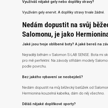
Využíváš nějaké gely nebo doplňky stravy?
Využívám gely enervit. A doplňky stravy trvale žádné.
Nedám dopustit na svůj běže
Salomonu, je jako Hermionin
Jaké jsou tvoje oblíbené boty? A jaké bereš na zá
Nejraději běhám v Salomon S-LAB SENSE. Bota mi skvě
pro mě perfektní. Na závody střídám modely Salom
podle povrchu.
Bez jakého vybavení se neobejdeš?
Nedám dopustit na můj běžecký batůžek od Salomonu,
Hermionina kouzelná kabelka, dám do něj všechno.
Děláš nějaké doplňkové sporty?