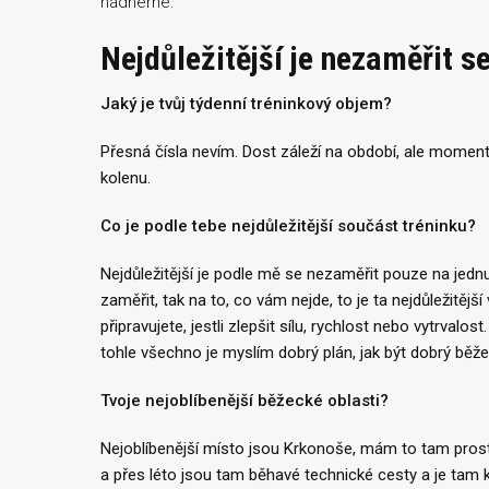
nádherné.
Nejdůležitější je nezaměřit s
Jaký je tvůj týdenní tréninkový objem?
Přesná čísla nevím. Dost záleží na období, ale momen
kolenu.
Co je podle tebe nejdůležitější součást tréninku?
Nejdůležitější je podle mě se nezaměřit pouze na jed
zaměřit, tak na to, co vám nejde, to je ta nejdůležitější
připravujete, jestli zlepšit sílu, rychlost nebo vytrval
tohle všechno je myslím dobrý plán, jak být dobrý běže
Tvoje nejoblíbenější běžecké oblasti?
Nejoblíbenější místo jsou Krkonoše, mám to tam prost
a přes léto jsou tam běhavé technické cesty a je tam 