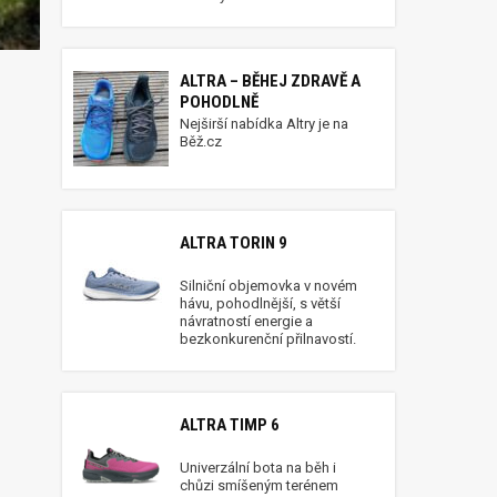
ALTRA – BĚHEJ ZDRAVĚ A
POHODLNĚ
Nejširší nabídka Altry je na
Běž.cz
ALTRA TORIN 9
Silniční objemovka v novém
hávu, pohodlnější, s větší
návratností energie a
bezkonkurenční přilnavostí.
ALTRA TIMP 6
Univerzální bota na běh i
chůzi smíšeným terénem