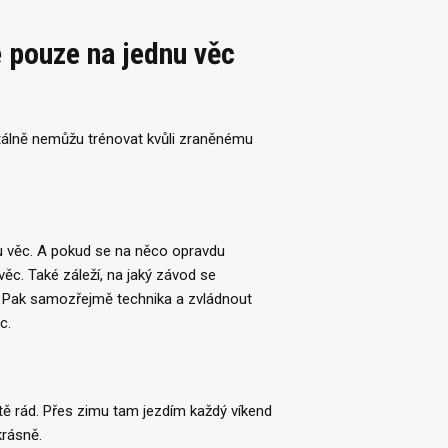
e pouze na jednu věc
tálně nemůžu trénovat kvůli zraněnému
nu věc. A pokud se na něco opravdu
 věc. Také záleží, na jaký závod se
ost. Pak samozřejmě technika a zvládnout
c.
ě rád. Přes zimu tam jezdím každý víkend
krásně.