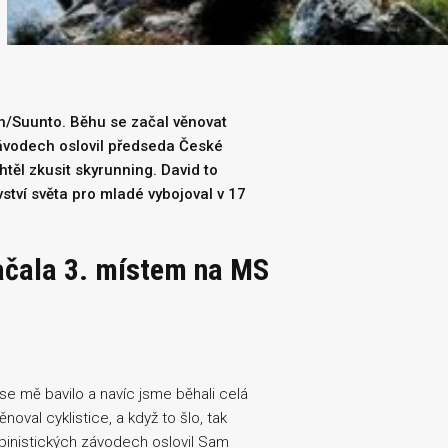
/Suunto. Běhu se začal věnovat
závodech oslovil předseda České
těl zkusit skyrunning. David to
ství světa pro mladé vybojoval v 17
ačala 3. místem na MS
se mě bavilo a navíc jsme běhali celá
oval cyklistice, a když to šlo, tak
pinistických závodech oslovil Sam