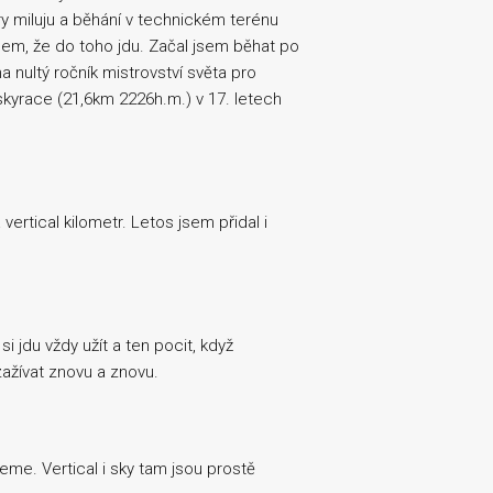
ory miluju a běhání v technickém terénu
sem, že do toho jdu. Začal jsem běhat po
 nultý ročník mistrovství světa pro
 i skyrace (21,6km 2226h.m.) v 17. letech
vertical kilometr. Letos jsem přidal i
si jdu vždy užít a ten pocit, když
zažívat znovu a znovu.
eme. Vertical i sky tam jsou prostě