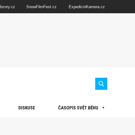
Obzory.cz
SnowFilmFest.cz
ExpedicniKamera.cz
DISKUSE
ČASOPIS SVĚT BĚHU