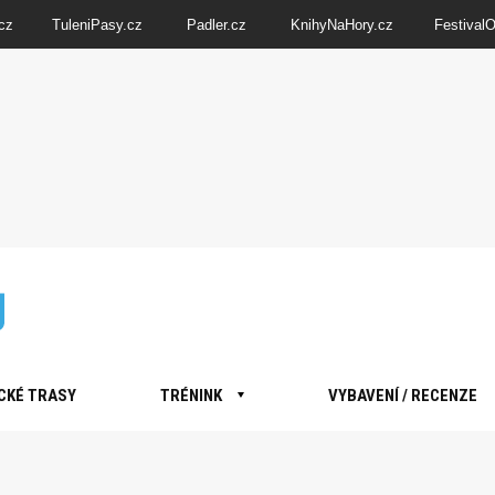
cz
TuleniPasy.cz
Padler.cz
KnihyNaHory.cz
Festival
CKÉ TRASY
TRÉNINK
VYBAVENÍ / RECENZE