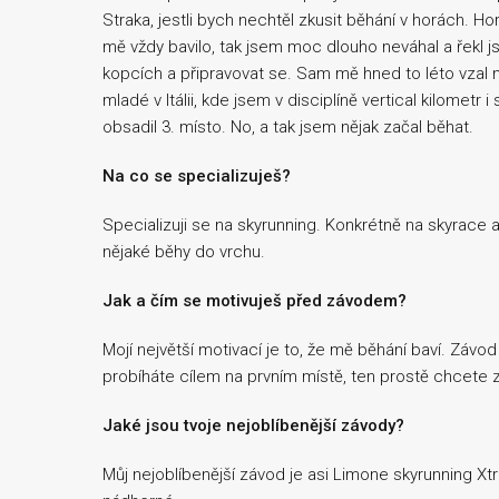
Straka, jestli bych nechtěl zkusit běhání v horách. H
mě vždy bavilo, tak jsem moc dlouho neváhal a řekl j
kopcích a připravovat se. Sam mě hned to léto vzal na
mladé v Itálii, kde jsem v disciplíně vertical kilometr
obsadil 3. místo. No, a tak jsem nějak začal běhat.
Na co se specializuješ?
Specializuji se na skyrunning. Konkrétně na skyrace a 
nějaké běhy do vrchu.
Jak a čím se motivuješ před závodem?
Mojí největší motivací je to, že mě běhání baví. Závod 
probíháte cílem na prvním místě, ten prostě chcete 
Jaké jsou tvoje nejoblíbenější závody?
Můj nejoblíbenější závod je asi Limone skyrunning Xtr