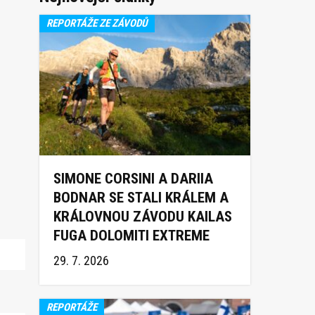
REPORTÁŽE ZE ZÁVODŮ
SIMONE CORSINI A DARIIA
BODNAR SE STALI KRÁLEM A
KRÁLOVNOU ZÁVODU KAILAS
FUGA DOLOMITI EXTREME
TRAIL 2026
29. 7. 2026
REPORTÁŽE