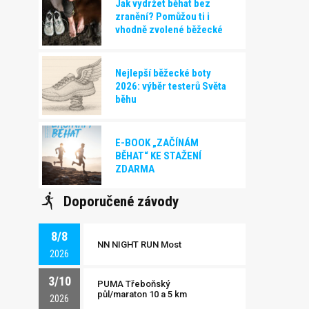
Jak vydržet běhat bez
zranění? Pomůžou ti i
vhodně zvolené běžecké
boty!
Nejlepší běžecké boty
2026: výběr testerů Světa
běhu
E-BOOK „ZAČÍNÁM
BĚHAT“ KE STAŽENÍ
ZDARMA
Doporučené závody
8/8
NN NIGHT RUN Most
2026
3/10
PUMA Třeboňský
půl/maraton 10 a 5 km
2026