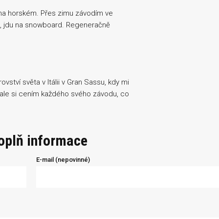
 i na horském. Přes zimu závodím ve
lit, jdu na snowboard. Regeneračně
vství světa v Itálii v Gran Sassu, kdy mi
k ale si cením každého svého závodu, co
doplň informace
E-mail (nepovinné)