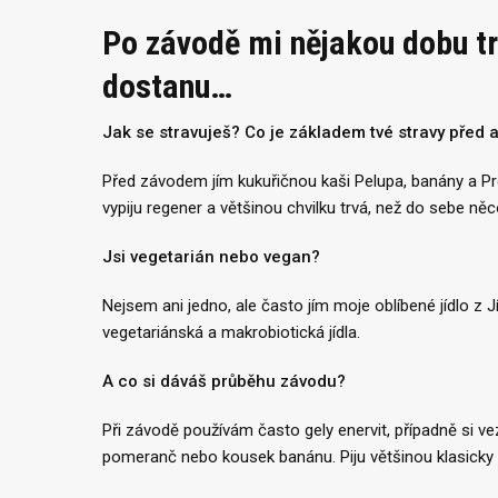
Po závodě mi nějakou dobu tr
dostanu…
Jak se stravuješ? Co je základem tvé stravy před 
Před závodem jím kukuřičnou kaši Pelupa, banány a Pr
vypiju regener a většinou chvilku trvá, než do sebe ně
Jsi vegetarián nebo vegan?
Nejsem ani jedno, ale často jím moje oblíbené jídlo z J
vegetariánská a makrobiotická jídla.
A co si dáváš průběhu závodu?
Při závodě používám často gely enervit, případně si 
pomeranč nebo kousek banánu. Piju většinou klasicky 