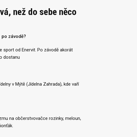
vá, než do sebe něco
a po závodě?
e sport od Enervit. Po závodě akorát
co dostanu
ídelny v Mýtě (Jídelna Zahrada), kde vaří
vezmu na občerstvovačce rozinky, meloun,
ionťák.