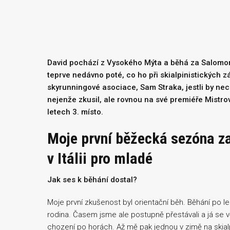
David pochází z Vysokého Mýta a běhá za Salomon
teprve nedávno poté, co ho při skialpinistických 
skyrunningové asociace, Sam Straka, jestli by nech
nejenže zkusil, ale rovnou na své premiéře Mistrov
letech 3. místo.
Moje první běžecká sezóna z
v Itálii pro mladé
Jak ses k běhání dostal?
Moje první zkušenost byl orientační běh. Běhání po le
rodina. Časem jsme ale postupně přestávali a já se věn
chození po horách. Až mě pak jednou v zimě na skial