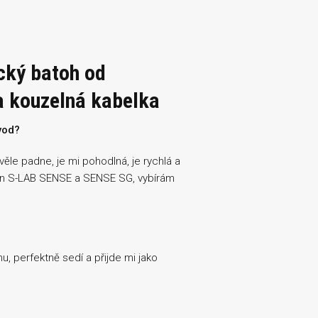
cký batoh od
a kouzelná kabelka
vod?
le padne, je mi pohodlná, je rychlá a
on S-LAB SENSE a SENSE SG, vybírám
 perfektně sedí a přijde mi jako