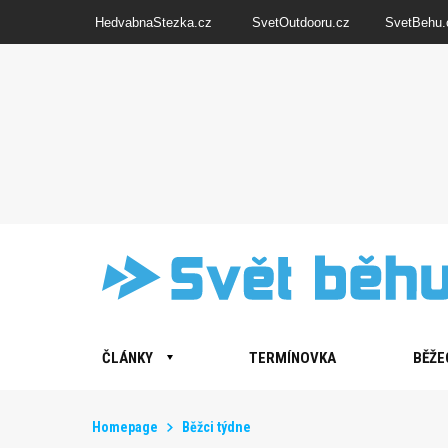
HedvabnaStezka.cz
SvetOutdooru.cz
SvetBehu.
ČLÁNKY
TERMÍNOVKA
BĚŽE
Homepage
Běžci týdne