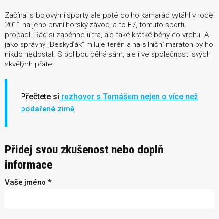
Začínal s bojovými sporty, ale poté co ho kamarád vytáhl v roce
2011 na jeho první horský závod, a to B7, tomuto sportu
propadl. Rád si zaběhne ultra, ale také krátké běhy do vrchu. A
jako správný „Beskyďák“ miluje terén a na silniční maraton by ho
nikdo nedostal. S oblibou běhá sám, ale i ve společnosti svých
skvělých přátel.
Přečtete si
rozhovor s Tomášem nejen o více než
podařené zimě
Přidej svou zkušenost nebo doplň
informace
Vaše jméno *