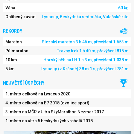
Váha
60 kg
Oblíbený závod
Lysacup, Beskydská sedmička, Valašské kilo
REKORDY
Maraton
Slezský maraton 3 h 46 m, převýšení 1.653 m
Půlmaraton
Travny trek 1 h 40 m, převýšení 815 m
10 km
Horský běh na LH 1 h 3 m, převýšení 1.038 m
5 km
Lysacup (z Krásné) 38 m 1 s, převýšení 781 m
NEJVĚTŠÍ ÚSPĚCHY
1. místo celkově na Lysacup 2020
4. místo celkově na B7 2018 (dvojice sport)
3. místo na MČR v Ultra SkyMarathon Nezmar 2017
1. místo na ultra 5 beskydských vrcholů 2018