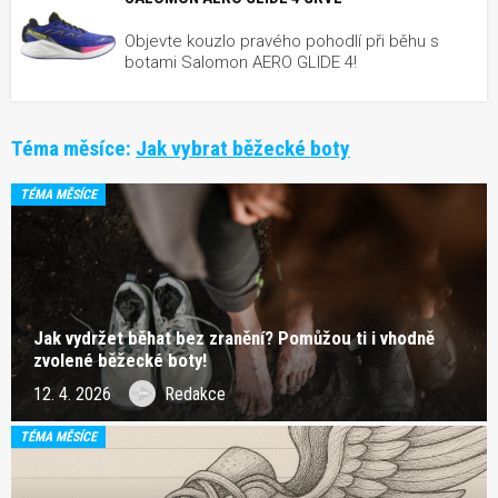
Objevte kouzlo pravého pohodlí při běhu s
botami Salomon AERO GLIDE 4!
Téma měsíce:
Jak vybrat běžecké boty
TÉMA MĚSÍCE
Jak vydržet běhat bez zranění? Pomůžou ti i vhodně
zvolené běžecké boty!
12. 4. 2026
Redakce
TÉMA MĚSÍCE