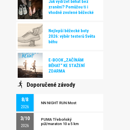
Jak vydržet běhat bez
zranění? Pomůžou ti i
vhodně zvolené běžecké
boty!
Nejlepší běžecké boty
2026: výběr testerů Světa
běhu
E-BOOK „ZAČÍNÁM
BĚHAT“ KE STAŽENÍ
ZDARMA
Doporučené závody
8/8
NN NIGHT RUN Most
2026
3/10
PUMA Třeboňský
půl/maraton 10 a 5 km
2026