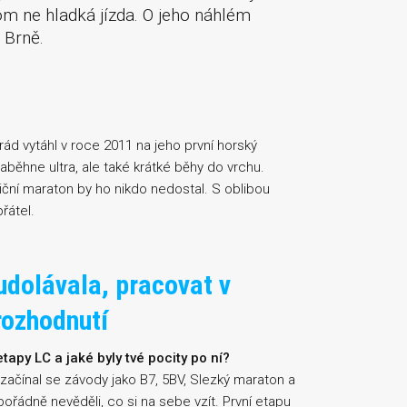
om ne hladká jízda. O jeho náhlém
v Brně.
rád vytáhl v roce 2011 na jeho první horský
aběhne ultra, ale také krátké běhy do vrchu.
niční maraton by ho nikdo nedostal. S oblibou
řátel.
dolávala, pracovat v
rozhodnutí
tapy LC a jaké byly tvé pocity po ní?
začínal se závody jako B7, 5BV, Slezký maraton a
ořádně nevěděli, co si na sebe vzít. První etapu