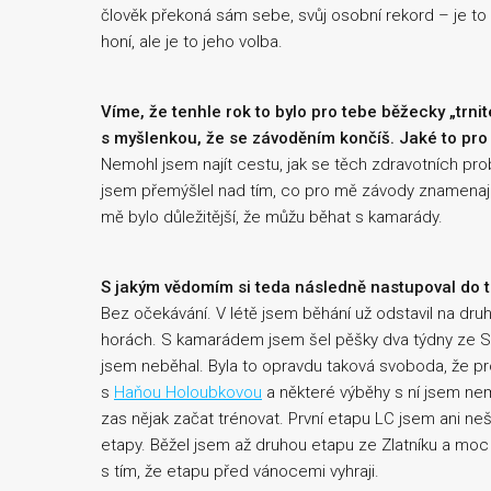
člověk překoná sám sebe, svůj osobní rekord – je t
honí, ale je to jeho volba.
Víme, že tenhle rok to bylo pro tebe běžecky „trni
s myšlenkou, že se závoděním končíš. Jaké to pro
Nemohl jsem najít cestu, jak se těch zdravotních pro
jsem přemýšlel nad tím, co pro mě závody znamenají, a
mě bylo důležitější, že můžu běhat s kamarády.
S jakým vědomím si teda následně nastupoval do 
Bez očekávání. V létě jsem běhání už odstavil na druho
horách. S kamarádem jsem šel pěšky dva týdny ze Sa
jsem neběhal. Byla to opravdu taková svoboda, že p
s
Haňou Holoubkovou
a některé výběhy s ní jsem nemo
zas nějak začat trénovat. První etapu LC jsem ani ne
etapy. Běžel jsem až druhou etapu ze Zlatníku a moc 
s tím, že etapu před vánocemi vyhraji.