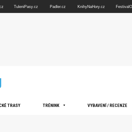
cz
TuleniPasy.cz
Padler.cz
KnihyNaHory.cz
Festival
CKÉ TRASY
TRÉNINK
VYBAVENÍ / RECENZE