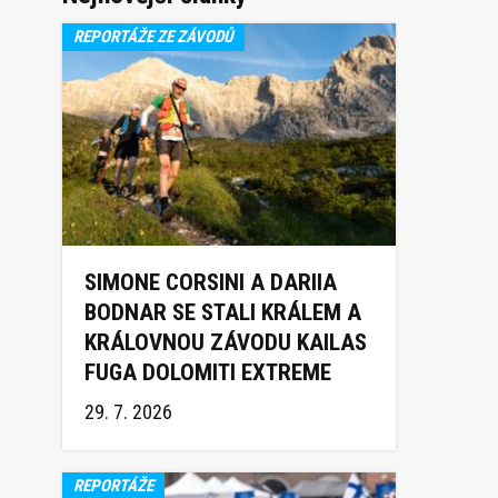
REPORTÁŽE ZE ZÁVODŮ
SIMONE CORSINI A DARIIA
BODNAR SE STALI KRÁLEM A
KRÁLOVNOU ZÁVODU KAILAS
FUGA DOLOMITI EXTREME
TRAIL 2026
29. 7. 2026
REPORTÁŽE