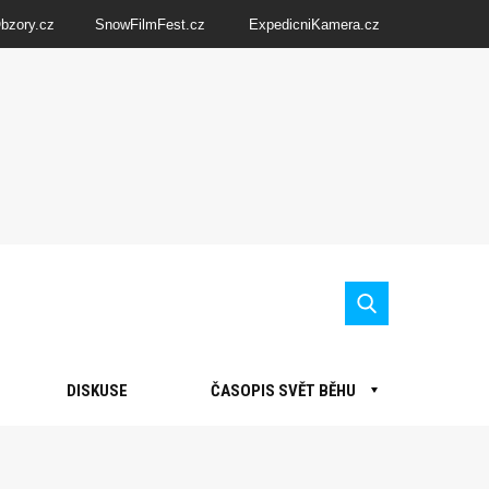
Obzory.cz
SnowFilmFest.cz
ExpedicniKamera.cz
DISKUSE
ČASOPIS SVĚT BĚHU