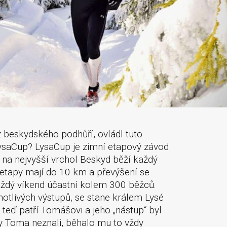
z beskydského podhůří, ovládl tuto
 LysaCup? LysaCup je zimní etapový závod
 na nejvyšší vrchol Beskyd běží každý
, etapy mají do 10 km a převýšení se
ždý víkend účastní kolem 300 běžců.
notlivých výstupů, se stane králem Lysé
 teď patří Tomášovi a jeho „nástup“ byl
by Toma neznali, běhalo mu to vždy