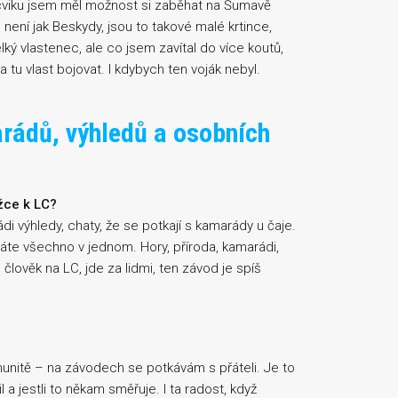
cviku jsem měl možnost si zaběhat na Šumavě
 není jak Beskydy, jsou to takové malé krtince,
elký vlastenec, ale co jsem zavítal do více koutů,
za tu vlast bojovat. I kdybych ten voják nebyl.
rádů, výhledů a osobních
žce k LC?
ádi výhledy, chaty, že se potkají s kamarády u čaje.
áte všechno v jednom. Hory, příroda, kamarádi,
 člověk na LC, jde za lidmi, ten závod je spíš
omunitě – na závodech se potkávám s přáteli. Je to
l a jestli to někam směřuje. I ta radost, když