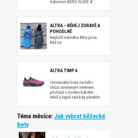
Salomon AERO GLIDE 4!
ALTRA – BĚHEJ ZDRAVĚ A
POHODLNĚ
Nejširší nabídka Altry je na
Běž.cz
ALTRA TIMP 6
Univerzální bota na běh i
chůzi smíšeným terénem
přichází v novém kabátě -
lehčí a lepší než kdy předtím
Téma měsíce:
Jak vybrat běžecké
boty