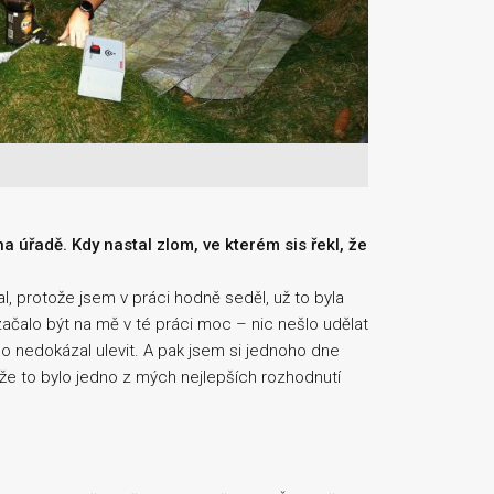
na úřadě. Kdy nastal zlom, ve kterém sis řekl, že
l, protože jsem v práci hodně seděl, už to byla
o začalo být na mě v té práci moc – nic nešlo udělat
ho nedokázal ulevit. A pak jsem si jednoho dne
 že to bylo jedno z mých nejlepších rozhodnutí