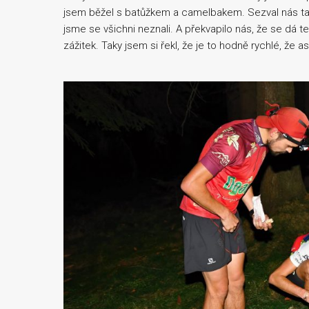
jsem běžel s batůžkem a camelbakem. Sezval nás tam
jsme se všichni neznali. A překvapilo nás, že se dá 
zážitek. Taky jsem si řekl, že je to hodně rychlé, že 