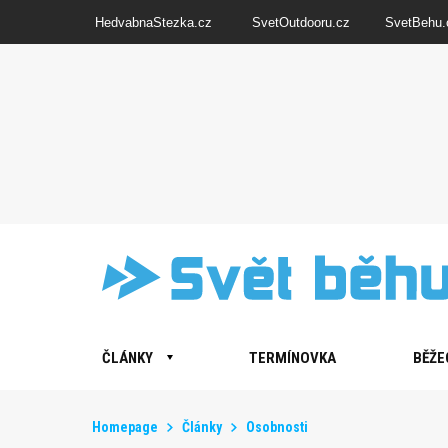
HedvabnaStezka.cz
SvetOutdooru.cz
SvetBehu.
ČLÁNKY
TERMÍNOVKA
BĚŽE
Homepage
Články
Osobnosti