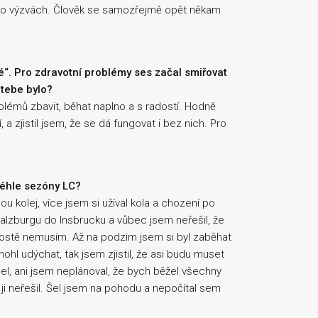
o o výzvách. Člověk se samozřejmě opět někam
té“. Pro zdravotní problémy ses začal smiřovat
 tebe bylo?
blémů zbavit, běhat naplno a s radostí. Hodně
 zjistil jsem, že se dá fungovat i bez nich. Pro
téhle sezóny LC?
u kolej, více jsem si užíval kola a chození po
lzburgu do Insbrucku a vůbec jsem neřešil, že
rostě nemusím. Až na podzim jsem si byl zaběhat
hl udýchat, tak jsem zjistil, že asi budu muset
šel, ani jsem neplánoval, že bych běžel všechny
ji neřešil. Šel jsem na pohodu a nepočítal sem