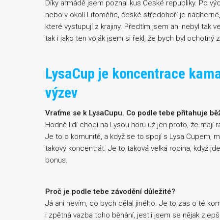
Díky armádě jsem poznal kus České republiky. Po vý
nebo v okolí Litoměřic, české středohoří je nádherné,
které vystupují z krajiny. Předtím jsem ani nebyl tak v
tak i jako ten voják jsem si řekl, že bych byl ochotný 
LysaCup je koncentrace kama
výzev
Vraťme se k LysaCupu. Co podle tebe přitahuje bě
Hodně lidí chodí na Lysou horu už jen proto, že mají r
Je to o komunitě, a když se to spojí s Lysa Cupem, m
takový koncentrát. Je to taková velká rodina, když jde
bonus.
Proč je podle tebe závodění důležité?
Já ani nevím, co bych dělal jiného. Je to zas o té k
i zpětná vazba toho běhání, jestli jsem se nějak zlepši