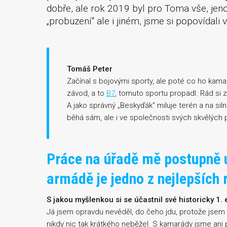
dobře, ale rok 2019 byl pro Toma vše, jen
„probuzení“ ale i jiném, jsme si popovídali 
Tomáš Peter
Začínal s bojovými sporty, ale poté co ho kama
závod, a to
B7
, tomuto sportu propadl. Rád si z
A jako správný „Beskyďák“ miluje terén a na sil
běhá sám, ale i ve společnosti svých skvělých p
Práce na úřadě mě postupně u
armádě je jedno z nejlepších 
S jakou myšlenkou si se účastnil své historicky 1. e
Já jsem opravdu nevěděl, do čeho jdu, protože jsem 
nikdy nic tak krátkého neběžel. S kamarády jsme ani p