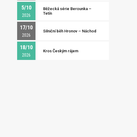
5/10
Běžecká série Berounka –
Tetín
2026
17/10
Silniční běh Hronov – Náchod
2026
18/10
Kros Českým rájem
2026