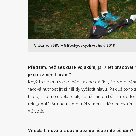
Vítězných 5BV – 5 Beskydských vrcholů 2018
Před tím, než ses dal k vojákům, jsi 7 let pracoval 
je čas změnit práci?
Když to vezmu skrze běh, tak se dá říct, že jsem běha
taková nutnost jít si někdy vyčistit hlavu. Pak už toh
hned, a to mě udolalo tak, že už ani ten běh mi od to
řekl „dost“. Armádu jsem měl v merku déle a myslím,
v životě.
Vnesla ti nová pracovní pozice něco i do běhání?