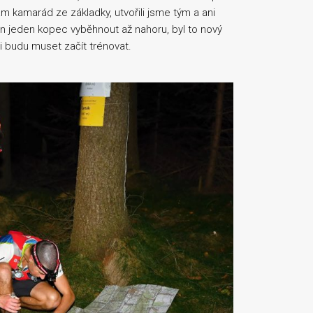
 kamarád ze základky, utvořili jsme tým a ani
ten jeden kopec vyběhnout až nahoru, byl to nový
asi budu muset začít trénovat.