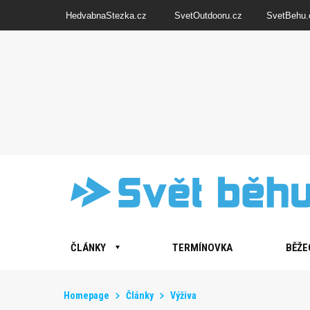
HedvabnaStezka.cz
SvetOutdooru.cz
SvetBehu.
ČLÁNKY
TERMÍNOVKA
BĚŽE
Homepage
Články
Výživa