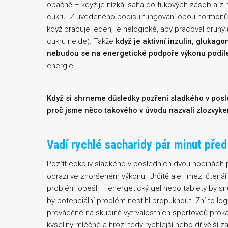
opačně – když je nízká, sahá do tukových zásob a z n
cukru. Z uvedeného popisu fungování obou hormonů je
když pracuje jeden, je nelogické, aby pracoval druhý
cukru nejde). Takže
když je aktivní inzulin, gluka
nebudou se na energetické podpoře výkonu podíle
energie.
Když si shrneme důsledky pozření sladkého v posl
proč jsme něco takového v úvodu nazvali zlozvyke
Vadí rychlé sacharidy pár minut pře
Pozřít cokoliv sladkého v posledních dvou hodinách p
odrazí ve zhoršeném výkonu. Určitě ale i mezi čtenáři 
problém obešli – energetický gel nebo tablety by sn
by potenciální problém nestihl propuknout. Zní to log
prováděné na skupině vytrvalostních sportovců proká
kyseliny mléčné a hrozí tedy rychlejší nebo dřívější 