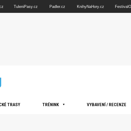
cz
TuleniPasy.cz
Padler.cz
KnihyNaHory.cz
Festival
CKÉ TRASY
TRÉNINK
VYBAVENÍ / RECENZE