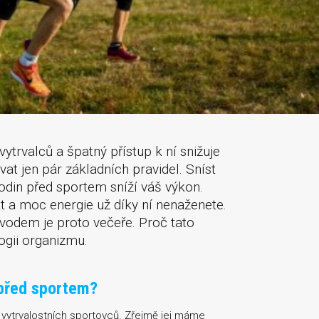
vytrvalců a špatný přístup k ní snižuje
at jen pár základních pravidel. Sníst
odin před sportem sníží váš výkon.
 a moc energie už díky ní nenaženete.
vodem je proto večeře. Proč tato
ogii organizmu.
 před sportem?
 vytrvalostních sportovců. Zřejmě jej máme