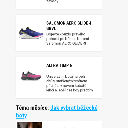
závody.
SALOMON AERO GLIDE 4
GRVL
Objevte kouzlo pravého
pohodlí při běhu s botami
Salomon AERO GLIDE 4!
ALTRA TIMP 6
Univerzální bota na běh i
chůzi smíšeným terénem
přichází v novém kabátě -
lehčí a lepší než kdy předtím
Téma měsíce:
Jak vybrat běžecké
boty