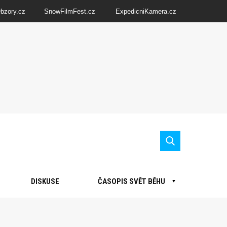
Obzory.cz
SnowFilmFest.cz
ExpedicniKamera.cz
DISKUSE
ČASOPIS SVĚT BĚHU