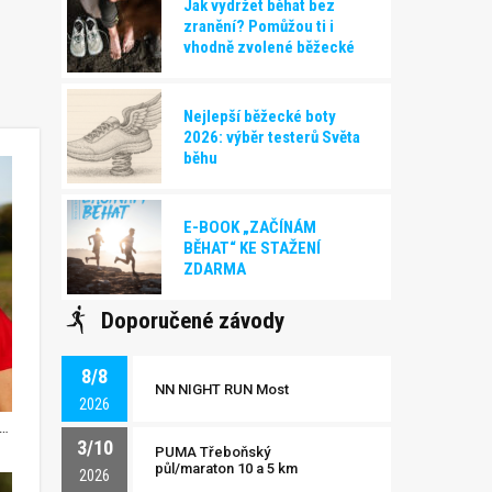
Jak vydržet běhat bez
zranění? Pomůžou ti i
vhodně zvolené běžecké
boty!
Nejlepší běžecké boty
2026: výběr testerů Světa
běhu
E-BOOK „ZAČÍNÁM
BĚHAT“ KE STAŽENÍ
ZDARMA
Doporučené závody
8/8
NN NIGHT RUN Most
2026
závodem je dobré podpořit okysličení svalů pomocí Enervit Carbo Flow
3/10
PUMA Třeboňský
půl/maraton 10 a 5 km
2026