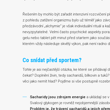
Řešením by mohlo být zařadit intenzivní rozcvičení 
z pohledu zatížení organizmu bylo už téměř jako závod
předzávodní „alchymie“ je však individuální rituál a ka
nevyzpytatelné. Velmi často psychické aspekty poraz
gelu nebo tablet pět minut před startem jako součá
kterém vždy následuje skvělý výkon, pak není radno d
Co snídat před sportem?
Tohle je asi nejčastější otázka, ke které se přidávaj
čekat? Doplnění živin, tedy sacharidů, bílkovin a tuk
věci jako nemít hlad? Pojďme si vše postupně rozebra
Sacharidy jsou zdrojem energie
a ukládají se 
Svalový glykogen je rovněž nejobjemnější zásobo
Problém je, že trávení sacharidů a jejich pře