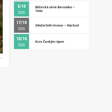
5/10
Běžecká série Berounka –
Tetín
2026
17/10
Silniční běh Hronov – Náchod
2026
18/10
Kros Českým rájem
2026
rpí na křeče, měl by už několik dní před závodem nebo náročným tréninkem doplňovat magnesium