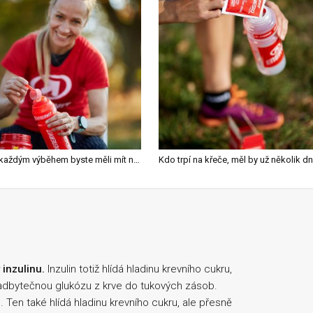
Před každým výběhem byste měli mít nachytaný iontový nápoj
Kdo t
inzulinu.
Inzulin totiž hlídá hladinu krevního cukru,
nadbytečnou glukózu z krve do tukových zásob.
 Ten také hlídá hladinu krevního cukru, ale přesně