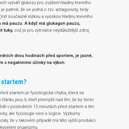
ich vytváří glukózu pro zvýšení hladiny krevního
 patrné, že se jedná o tzv. antagonisty, tedy
 (mít současně nízkou a vysokou hladinu krevního
gon má pauzu. A když má glukagon pauzu,
t tuky,
což je pro vytrvalce nejdůležitější zdroj
edních dvou hodinách před sportem, je jasné,
m s negativními účinky na výkon.
d startem?
řed startem je fyziologická chyba, která se
článku jsou ti, kteří přemýšlí nad tím, že by tento
ědli v posledních 15 minutách před startem a tím
icky, ale fyziologie není o logice. Výzkumy
zaly, že v takovém případě má tělo vyšší produkci
zakyselení organizmu.