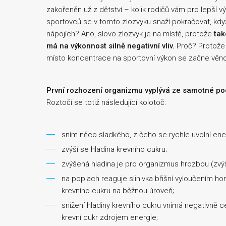
zakořeněn už z dětství – kolik rodičů vám pro lepší 
sportovců se v tomto zlozvyku snaží pokračovat, kdy
nápojích? Ano, slovo zlozvyk je na místě, protože
tak
má na výkonnost silně negativní vliv.
Proč? Protože 
místo koncentrace na sportovní výkon se začne věn
První rozhození organizmu vyplývá ze samotné pod
Roztočí se totiž následující kolotoč:
sním něco sladkého, z čeho se rychle uvolní ene
zvýší se hladina krevního cukru;
zvýšená hladina je pro organizmus hrozbou (zvýší
na poplach reaguje slinivka břišní vyloučením horm
krevního cukru na běžnou úroveň;
snížení hladiny krevního cukru vnímá negativně c
krevní cukr zdrojem energie;