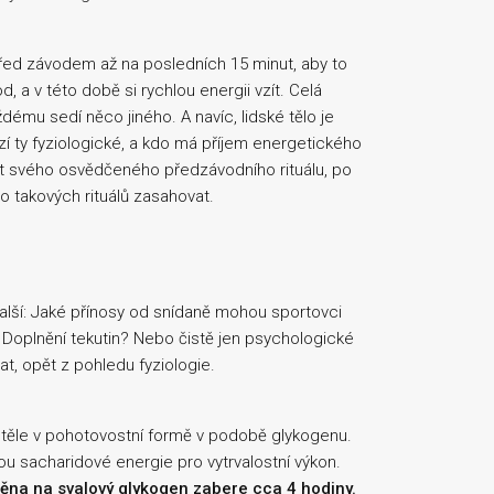
před závodem až na posledních 15 minut, aby to
, a v této době si rychlou energii vzít. Celá
ždému sedí něco jiného. A navíc, lidské tělo je
í ty fyziologické, a kdo má příjem energetického
st svého osvědčeného předzávodního rituálu, po
o takových rituálů zasahovat.
í další: Jaké přínosy od snídaně mohou sportovci
ů? Doplnění tekutin? Nebo čistě jen psychologické
t, opět z pohledu fyziologie.
v těle v pohotovostní formě v podobě glykogenu.
u sacharidové energie pro vytrvalostní výkon.
měna na svalový glykogen zabere cca 4 hodiny.