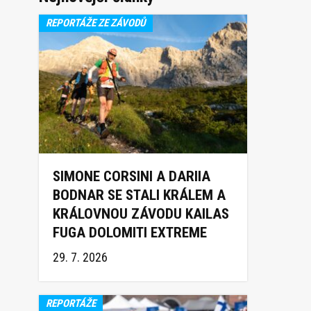
REPORTÁŽE ZE ZÁVODŮ
SIMONE CORSINI A DARIIA
BODNAR SE STALI KRÁLEM A
KRÁLOVNOU ZÁVODU KAILAS
FUGA DOLOMITI EXTREME
TRAIL 2026
29. 7. 2026
REPORTÁŽE