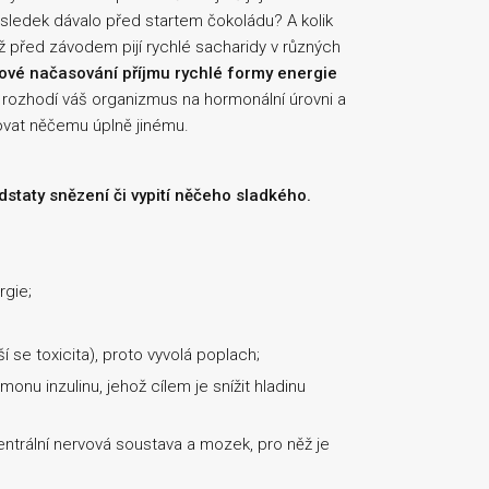
výsledek dávalo před startem čokoládu? A kolik
ž před závodem pijí rychlé sacharidy v různých
ové načasování příjmu rychlé formy energie
rozhodí váš organizmus na hormonální úrovni a
ovat něčemu úplně jinému.
staty snězení či vypití něčeho sladkého.
rgie;
 se toxicita), proto vyvolá poplach;
onu inzulinu, jehož cílem je snížit hladinu
entrální nervová soustava a mozek, pro něž je