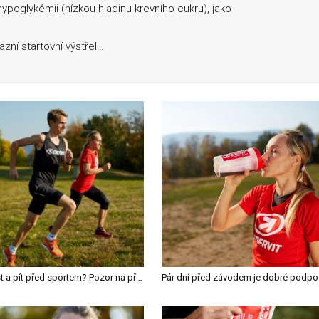
ypoglykémii (nízkou hladinu krevního cukru), jako
azní startovní výstřel…
Co jíst a pít před sportem? Pozor na přemíru sladkého…
Pár dní před 