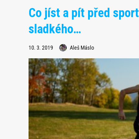
Co jíst a pít před spo
sladkého…
10. 3. 2019
Aleš Máslo