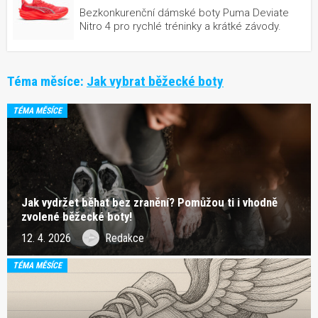
Bezkonkurenční dámské boty Puma Deviate
Nitro 4 pro rychlé tréninky a krátké závody.
Téma měsíce:
Jak vybrat běžecké boty
TÉMA MĚSÍCE
Jak vydržet běhat bez zranění? Pomůžou ti i vhodně
zvolené běžecké boty!
12. 4. 2026
Redakce
TÉMA MĚSÍCE