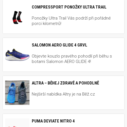
COMPRESSPORT PONOŽKY ULTRA TRAIL
Ponožky Ultra Trail Vás podrží při pořádné
porci kilometrů!
SALOMON AERO GLIDE 4 GRVL
Objevte kouzlo pravého pohodlí při běhu s
botami Salomon AERO GLIDE 4!
ALTRA – BĚHEJ ZDRAVĚ A POHODLNĚ
Nejširší nabídka Altry je na Běž.cz
PUMA DEVIATE NITRO 4