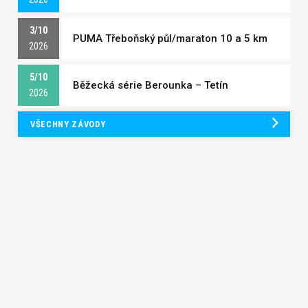
3/10
PUMA Třeboňský půl/maraton 10 a 5 km
2026
5/10
Běžecká série Berounka – Tetín
2026
VŠECHNY ZÁVODY