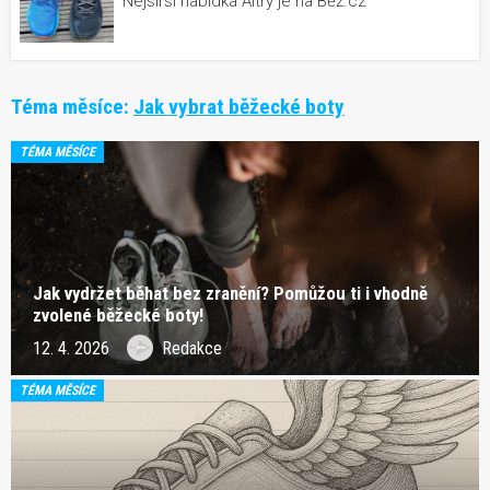
Nejširší nabídka Altry je na Běž.cz
Téma měsíce:
Jak vybrat běžecké boty
TÉMA MĚSÍCE
Jak vydržet běhat bez zranění? Pomůžou ti i vhodně
zvolené běžecké boty!
12. 4. 2026
Redakce
TÉMA MĚSÍCE