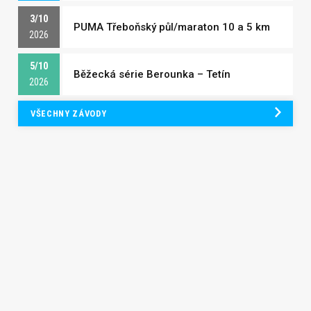
3/10
PUMA Třeboňský půl/maraton 10 a 5 km
2026
5/10
Běžecká série Berounka – Tetín
2026
VŠECHNY ZÁVODY