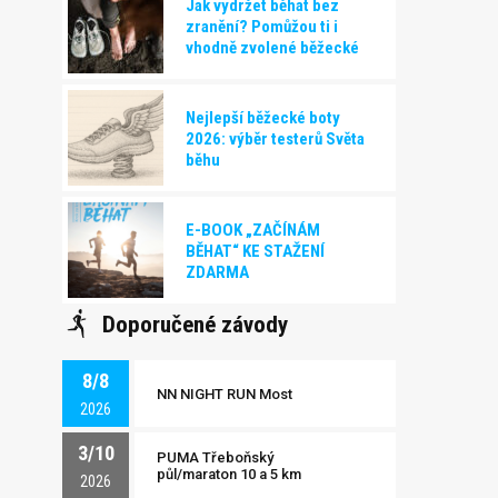
Jak vydržet běhat bez
zranění? Pomůžou ti i
vhodně zvolené běžecké
boty!
Nejlepší běžecké boty
2026: výběr testerů Světa
běhu
E-BOOK „ZAČÍNÁM
BĚHAT“ KE STAŽENÍ
ZDARMA
Doporučené závody
8/8
NN NIGHT RUN Most
2026
3/10
PUMA Třeboňský
půl/maraton 10 a 5 km
2026