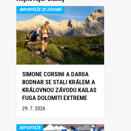
REPORTÁŽE ZE ZÁVODŮ
SIMONE CORSINI A DARIIA
BODNAR SE STALI KRÁLEM A
KRÁLOVNOU ZÁVODU KAILAS
FUGA DOLOMITI EXTREME
TRAIL 2026
29. 7. 2026
REPORTÁŽE