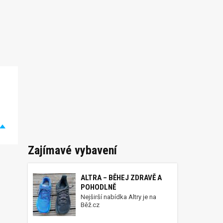
Zajímavé vybavení
ALTRA – BĚHEJ ZDRAVĚ A
POHODLNĚ
Nejširší nabídka Altry je na
Běž.cz