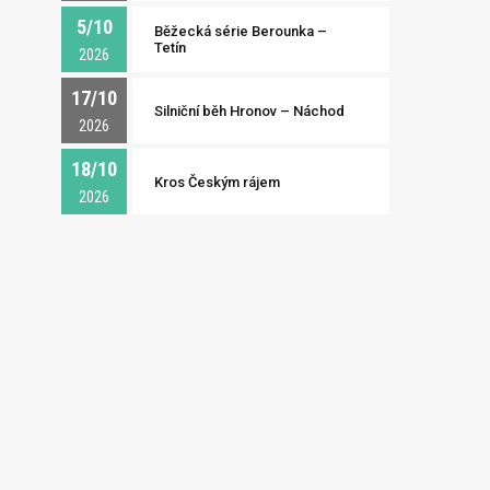
5/10
Běžecká série Berounka –
Tetín
2026
17/10
Silniční běh Hronov – Náchod
2026
18/10
Kros Českým rájem
2026