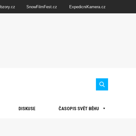
Obzory.cz
SnowFilmFest.cz
ExpedicniKamera.cz
DISKUSE
ČASOPIS SVĚT BĚHU