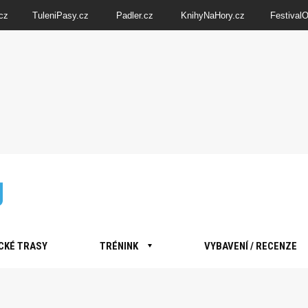
cz
TuleniPasy.cz
Padler.cz
KnihyNaHory.cz
Festival
CKÉ TRASY
TRÉNINK
VYBAVENÍ / RECENZE