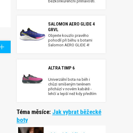
bezkonkurenční přilnavostí.
SALOMON AERO GLIDE 4
GRVL
Objevte kouzlo pravého
pohodlí při běhu s botami
Salomon AERO GLIDE 4!
ALTRA TIMP 6
Univerzální bota na běh i
chůzi smíšeným terénem
přichází v novém kabátě -
lehčí a lepší než kdy předtím
Téma měsíce:
Jak vybrat běžecké
boty