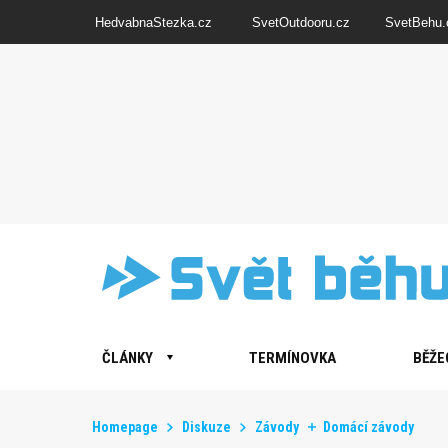
HedvabnaStezka.cz
SvetOutdooru.cz
SvetBehu.
ČLÁNKY
TERMÍNOVKA
BĚŽE
Homepage
Diskuze
Závody
Domácí závody