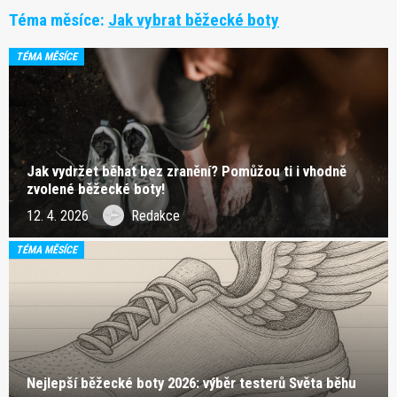
Téma měsíce:
Jak vybrat běžecké boty
TÉMA MĚSÍCE
Jak vydržet běhat bez zranění? Pomůžou ti i vhodně
zvolené běžecké boty!
12. 4. 2026
Redakce
TÉMA MĚSÍCE
Nejlepší běžecké boty 2026: výběr testerů Světa běhu