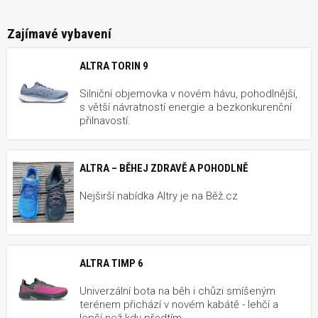
Zajímavé vybavení
ALTRA TORIN 9
Silniční objemovka v novém hávu, pohodlnější,
s větší návratností energie a bezkonkurenční
přilnavostí.
ALTRA – BĚHEJ ZDRAVĚ A POHODLNĚ
Nejširší nabídka Altry je na Běž.cz
ALTRA TIMP 6
Univerzální bota na běh i chůzi smíšeným
terénem přichází v novém kabátě - lehčí a
lepší než kdy předtím