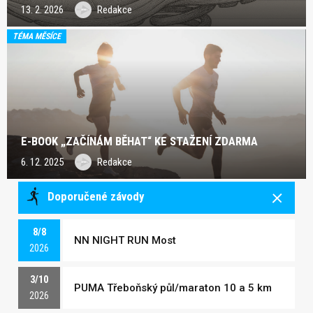
13. 2. 2026
Redakce
TÉMA MĚSÍCE
E-BOOK „ZAČÍNÁM BĚHAT“ KE STAŽENÍ ZDARMA
6. 12. 2025
Redakce
Doporučené závody
8/8
NN NIGHT RUN Most
2026
3/10
PUMA Třeboňský půl/maraton 10 a 5 km
2026