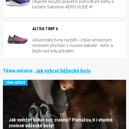
Objevte kouzlo pravého pohodlí při běhu s
botami Salomon AERO GLIDE 4!
ALTRA TIMP 6
Univerzální bota na běh i chůzi smíšeným
terénem přichází v novém kabátě - lehčí a
lepší než kdy předtím
Téma měsíce:
Jak vybrat běžecké boty
TÉMA MĚSÍCE
Jak vydržet běhat bez zranění? Pomůžou ti i vhodně
zvolené běžecké boty!