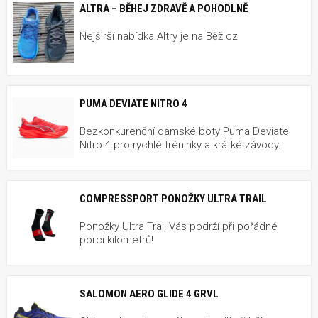
ALTRA – BĚHEJ ZDRAVĚ A POHODLNĚ
Nejširší nabídka Altry je na Běž.cz
PUMA DEVIATE NITRO 4
Bezkonkurenční dámské boty Puma Deviate
Nitro 4 pro rychlé tréninky a krátké závody.
COMPRESSPORT PONOŽKY ULTRA TRAIL
Ponožky Ultra Trail Vás podrží při pořádné
porci kilometrů!
SALOMON AERO GLIDE 4 GRVL