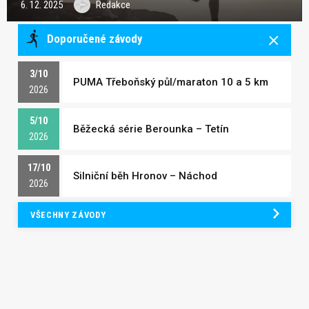
6. 12. 2025
Redakce
Doporučené závody
3/10
PUMA Třeboňský půl/maraton 10 a 5 km
2026
5/10
Běžecká série Berounka – Tetín
2026
17/10
Silniční běh Hronov – Náchod
2026
VŠECHNY ZÁVODY