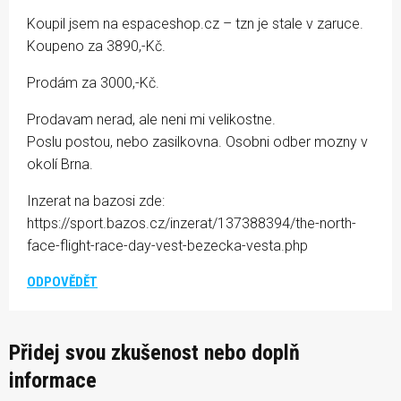
Koupil jsem na espaceshop.cz – tzn je stale v zaruce.
Koupeno za 3890,-Kč.
Prodám za 3000,-Kč.
Prodavam nerad, ale neni mi velikostne.
Poslu postou, nebo zasilkovna. Osobni odber mozny v
okolí Brna.
Inzerat na bazosi zde:
https://sport.bazos.cz/inzerat/137388394/the-north-
face-flight-race-day-vest-bezecka-vesta.php
ODPOVĚDĚT
Přidej svou zkušenost nebo doplň
informace