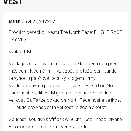
VEST
Martin
2.6.2021, 20:22:02
Prodám běžeckou vestu The North Face: FLIGHT RACE
DAY VEST.
Velikost: M
Vesta je zcela nová, nenošená. Je koupena cca před
měsícem. Nechtějí mi ji vzít zpět, protože jsem sundal
(a vyhodil) papírové cedulky s logem firmy.
Vestu prodávam protože je mi velká. Pokud od North
Face nosíte velikost M (potrebujete na beh vestu o
velikosti S). Takze pokud on North Face nosite velikost
L – bude pro vas vesta velikosti M zcela akorat.
Součástí jsou dvě softflask o 500ml. Jsou nepoužívané
– násosky jsou stále zatavené v igelitu.