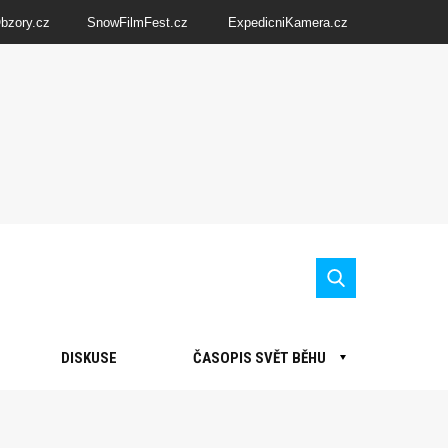
Obzory.cz
SnowFilmFest.cz
ExpedicniKamera.cz
DISKUSE
ČASOPIS SVĚT BĚHU