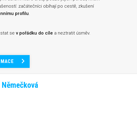
šeností: začátečníci obíhají po cestě, zkušení
énnímu profilu
.
ostat se
v pořádku do cíle
a neztratit úsměv.
RMACE
a Němečková