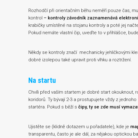
Rozhodčí při orientačním běhu neměří pouze čas, mu
kontrol
– kontroly závodník zaznamenává elektron
krabičky umístěné na stojanu kontroly a poté jej nač
Pokud nemáte vlastní čip, uveďte to v přihlášce, bude
Někdy se kontroly značí mechanicky jehličkovými kl
dobré izolepou také upravit proti vlhku a roztržení.
Na startu
Chvíli před vaším startem je dobré start okouknout, ro
koridorů. Ty bývají 2-3 a prostupujete vždy z jednoh
startéra. Pokud s běží s
čipy, ty se zde musí vymaza
Ujistěte se (klidně dotazem u pořadatele), kde je
map
transparentu, často je ale dál, za nějakou optickou ba