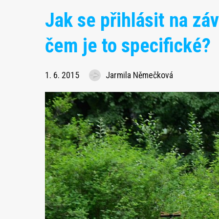
Jak se přihlásit na zá
čem je to specifické?
1. 6. 2015
Jarmila Němečková