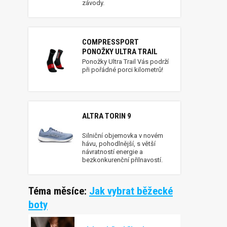
závody.
COMPRESSPORT
PONOŽKY ULTRA TRAIL
Ponožky Ultra Trail Vás podrží
při pořádné porci kilometrů!
ALTRA TORIN 9
Silniční objemovka v novém
hávu, pohodlnější, s větší
návratností energie a
bezkonkurenční přilnavostí.
Téma měsíce:
Jak vybrat běžecké
boty