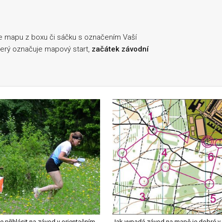
e mapu z boxu či sáčku s označením Vaší
který označuje mapový start,
začátek závodní
Jak se přihlásit na závod v orientačním běhu a v čem je to specifické?
Jak vypadá závod na mapě je