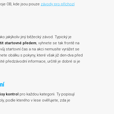
voje OB, kde jsou pouze
závody pro příchozí
ko jakýkoliv jiný běžecký závod. Typický je
atit startovné předem
, vyhnete se tak frontě na
j startovní čas a na akci nemusíte vyrážet se
te obálku s pokyny, které však již den-dva před
té předzávodní informace, určitě je dobré si je
ní
isy kontrol
pro každou kategorii. Ty popisují
ly, podle kterého v lese ověřujete, zda je