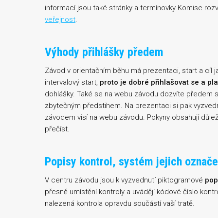
informací jsou také stránky a termínovky Komise roz
veřejnost
.
Výhody přihlášky předem
Závod v orientačním běhu má prezentaci, start a cíl ja
intervalový start,
proto je dobré přihlašovat se a pl
dohlášky. Také se na webu závodu dozvíte předem svů
zbytečným předstihem. Na prezentaci si pak vyzvedne
závodem visí na webu závodu. Pokyny obsahují důleži
přečíst.
Popisy kontrol, systém jejich označe
V centru závodu jsou k vyzvednutí piktogramové
pop
přesně umístění kontroly a uvádějí kódové číslo kontro
nalezená kontrola opravdu součástí vaší tratě.