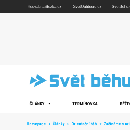
HedvabnaStezka.cz
SvetOutdooru.cz
SvetBehu.
ČLÁNKY
TERMÍNOVKA
BĚŽE
Homepage
Články
Orientační běh
Začínáme s or