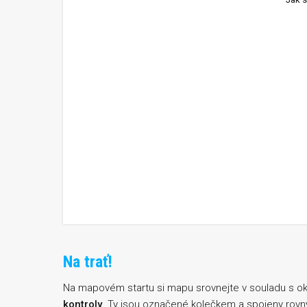
Na trať!
Na mapovém startu si mapu srovnejte v souladu s ok
kontroly
. Ty jsou označené kolečkem a spojeny rovným