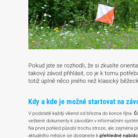
Pokud jste se rozhodli, že si zkusíte orient
takový závod přihlásit, co je k tomu potře
totiž úplně něco jiného než klasický běžec
Kdy a kde je možné startovat na záv
V podstatě každý víkend od března do konce října.
Č
veškeré dokumenty k závodům v informačním syst
Na první pohled působí trochu stroze, ale zejména př
aktuálního měsíce se dostanete k
přehledné nabíd