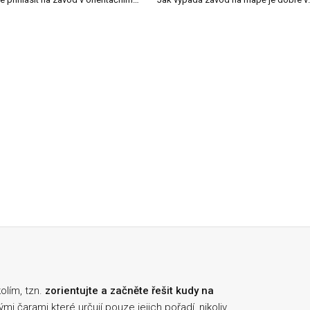
olím, tzn.
zorientujte a začněte řešit kudy na
i čarami které určují pouze jejich pořadí, nikoliv