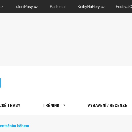
cz
TuleniPasy.cz
Padler.cz
KnihyNaHory.cz
Festival
CKÉ TRASY
TRÉNINK
VYBAVENÍ / RECENZE
ientačním během