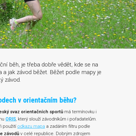
ační běh, je třeba dobře vědět, kde se na
ba a jak závod běžet. Běžet podle mapy je
ký závod.
odech v orientačním běhu?
eský svaz orientačních sportů
má termínovku i
ému
ORIS
, který slouží závodníkům i pořadatelům.
i použití
odkazu mapa
a zadáním filtru podle
ce závodů
v celé republice. Dobrým zdrojem