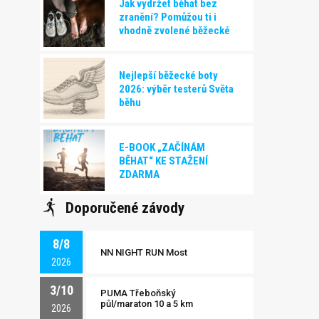
Jak vydržet běhat bez
zranění? Pomůžou ti i
vhodně zvolené běžecké
boty!
Nejlepší běžecké boty
2026: výběr testerů Světa
běhu
E-BOOK „ZAČÍNÁM
BĚHAT“ KE STAŽENÍ
ZDARMA
Doporučené závody
8/8
NN NIGHT RUN Most
2026
3/10
PUMA Třeboňský
půl/maraton 10 a 5 km
2026