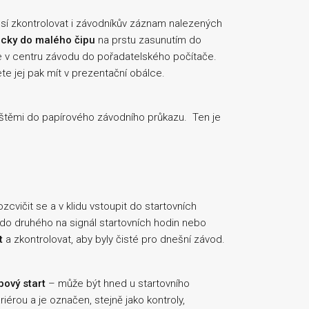
sí zkontrolovat i závodníkův záznam nalezených
icky do malého čipu
na prstu zasunutím do
te v centru závodu do pořadatelského počítače.
te jej pak mít v prezentační obálce.
eštěmi do papírového závodního průkazu. Ten je
zcvičit se a v klidu vstoupit do startovních
o do druhého na signál startovních hodin nebo
t
a zkontrolovat, aby byly čisté pro dnešní závod.
ový start
– může být hned u startovního
riérou a je označen, stejně jako kontroly,