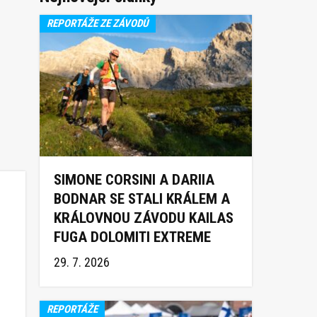
REPORTÁŽE ZE ZÁVODŮ
SIMONE CORSINI A DARIIA
BODNAR SE STALI KRÁLEM A
KRÁLOVNOU ZÁVODU KAILAS
FUGA DOLOMITI EXTREME
TRAIL 2026
29. 7. 2026
REPORTÁŽE