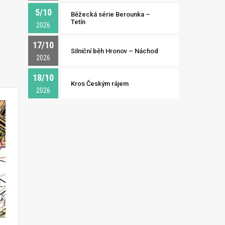
5/10
Běžecká série Berounka –
Tetín
2026
17/10
Silniční běh Hronov – Náchod
2026
18/10
Kros Českým rájem
2026
 dobré vědět dřív, než se postavíte na start