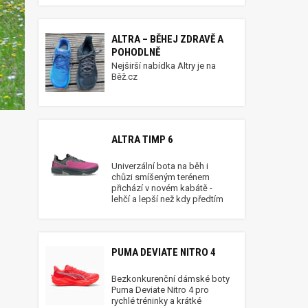
ALTRA – BĚHEJ ZDRAVĚ A
POHODLNĚ
Nejširší nabídka Altry je na
Běž.cz
ALTRA TIMP 6
Univerzální bota na běh i
chůzi smíšeným terénem
přichází v novém kabátě -
lehčí a lepší než kdy předtím
PUMA DEVIATE NITRO 4
Bezkonkurenční dámské boty
Puma Deviate Nitro 4 pro
rychlé tréninky a krátké