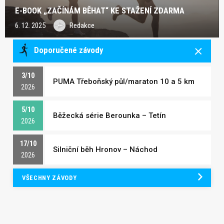
E-BOOK „ZAČÍNÁM BĚHAT“ KE STAŽENÍ ZDARMA
6. 12. 2025
Redakce
Doporučené závody
3/10
PUMA Třeboňský půl/maraton 10 a 5 km
2026
5/10
Běžecká série Berounka – Tetín
2026
17/10
Silniční běh Hronov – Náchod
2026
VŠECHNY ZÁVODY