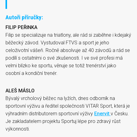
Autoři příručky:
FILIP PEŘINKA
Filip se specializuje na triatlony, ale rád si zaběhne i kdejaký
běžecký závod. Vystudoval FTVS a sport je jeho
celoživotní vášeň. Ročně absolvuje až 40 závodů a rád se
podílí s ostatními o své zkušenosti. I ve své profesi má
velmi blízko ke sportu, věnuje se totiž trenérství jako
osobní a kondiční trenér.
ALEŠ MÁSLO
Bývalý vrcholový běžec na lyžích, dnes odborník na
sportovní výživu a ředitel společnosti VITAR Sport, která je
výhradním distributorem sportovní výživy
Enervit
v Česku.
Je zakladatelem projektu Sportuj lépe pro zdravý růst
výkonnosti.