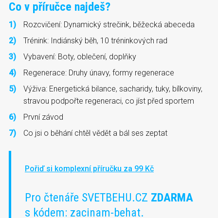
Co v příručce najdeš?
Rozcvičení: Dynamický strečink, běžecká abeceda
Trénink: Indiánský běh, 10 tréninkových rad
Vybavení: Boty, oblečení, doplňky
Regenerace: Druhy únavy, formy regenerace
Výživa: Energetická bilance, sacharidy, tuky, bílkoviny,
stravou podpořte regeneraci, co jíst před sportem
První závod
Co jsi o běhání chtěl vědět a bál ses zeptat
Pořiď si komplexní příručku za 99 Kč
Pro čtenáře SVETBEHU.CZ
ZDARMA
s kódem: zacinam-behat.