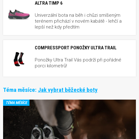
ALTRA TIMP 6
Univerzální bota na běh i chůzi smíšeným
terénem přichází v novém kabátě - lehčí a
lepší než kdy předtím
COMPRESSPORT PONOŽKY ULTRA TRAIL
Ponožky Ultra Trail Vás podrží při pořádné
porci kilometrů!
Téma měsíce:
Jak vybrat běžecké boty
TÉMA MĚSÍCE