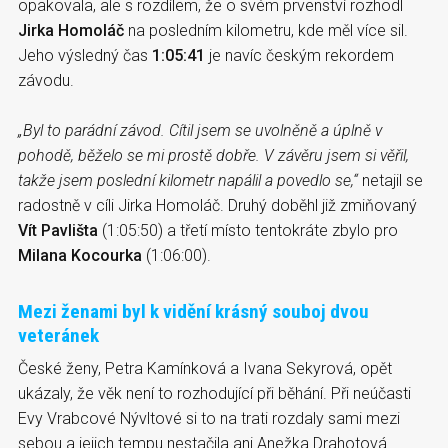
opakovala, ale s rozdílem, že o svém prvenství rozhodl
Jirka Homoláč
na posledním kilometru, kde měl více sil.
Jeho výsledný čas
1:05:41
je navíc českým rekordem
závodu.
„Byl to parádní závod. Cítil jsem se uvolněně a úplně v
pohodě, běželo se mi prostě dobře. V závěru jsem si věřil,
takže jsem poslední kilometr napálil a povedlo se,“
netajil se
radostně v cíli Jirka Homoláč. Druhý doběhl již zmiňovaný
Vít Pavlišta
(1:05:50) a třetí místo tentokráte zbylo pro
Milana Kocourka
(1:06:00).
Mezi ženami byl k vidění krásný souboj dvou
veteránek
České ženy, Petra Kamínková a Ivana Sekyrová, opět
ukázaly, že věk není to rozhodující při běhání. Při neúčasti
Evy Vrabcové Nývltové si to na trati rozdaly sami mezi
sebou a jejich tempu nestačila ani Anežka Drahotová.