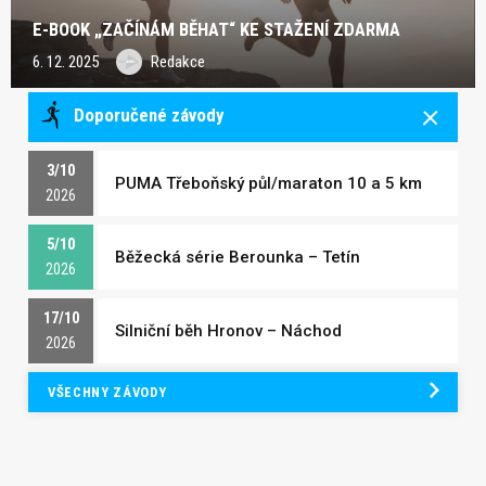
E-BOOK „ZAČÍNÁM BĚHAT“ KE STAŽENÍ ZDARMA
6. 12. 2025
Redakce
Doporučené závody
3/10
PUMA Třeboňský půl/maraton 10 a 5 km
2026
5/10
Běžecká série Berounka – Tetín
2026
17/10
Silniční běh Hronov – Náchod
2026
VŠECHNY ZÁVODY