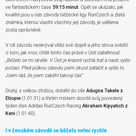
ve fantastickém čase
59:15 minut
. Opět se ukázalo, jak
kvalitní jsou u nás závody běžecké ligy RunCzech a zlatá
známka, kterou vlastní všechny její závody, je udělena
zcela oprávněně.
V cíli závodu neskrýval vítěz své dojetí a jeho slova svědčí
o tom, jak moc chtěl tento čas právě v Ústí zaběhnout:
„Běželo se mi skvěle. V Ústí je krásně rychlá trať a navíc vyšlo
počasí. Před půlkou závodu jsem zkusil zatlačit a vyšlo to.
Jsem rád, že jsem zaběhl takový čas“
.
Druhý, s velkou ztrátou, doběhl do cíle
Adugna Takele z
Etiopie
(1:01:31) a třetím místem dovršil svůj povedený
týden člen Adidas RunCzech Racing
Abraham Kipyatich z
Keni
(1:01:40).
I v ženském závodě se běželo velmi rychle