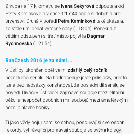
Zhruba na 17 kilometru se
Ivana Sekyrová
odpoutala od
Petry Kamínkové a v čase
1:17:40
hodin si doběhla pro
prvenství. Druhá v pořadí
Petra Kamínkové
také ukázala,
že stále umí běhat výtečné časy (1:18:04). Poněkud z
větším odstupem si třetí místo pojistila
Dagmar
Rychnovská
(1:21:54).
RunCzech 2016 je za námi …
V Ústí byl ukončen opět velmi
zdařilý celý ročník
běžeckého seriálu. Na hodnocení je ještě příliš brzy, přesto
lze a bez nadsázky konstatovat, že poslední díl seriálu se
povedl. Diváci v Ústí viděli zajímavé souboje mezi elitními
běžci a nespočet osobních minisoubojů mezi amatérskými
běžci a hlavně hobíky.
Ti jako vždy bojují sami se sebou, posouvají si své osobní
rekordy, vyhrávají či prohrávají souboje se svými kolegy,