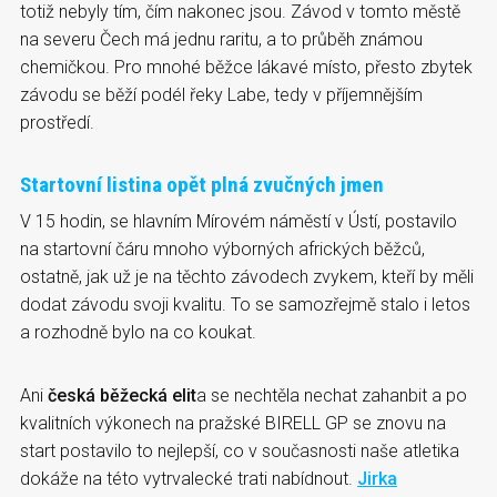
totiž nebyly tím, čím nakonec jsou. Závod v tomto městě
na severu Čech má jednu raritu, a to průběh známou
chemičkou. Pro mnohé běžce lákavé místo, přesto zbytek
závodu se běží podél řeky Labe, tedy v příjemnějším
prostředí.
Startovní listina opět plná zvučných jmen
V 15 hodin, se hlavním Mírovém náměstí v Ústí, postavilo
na startovní čáru mnoho výborných afrických běžců,
ostatně, jak už je na těchto závodech zvykem, kteří by měli
dodat závodu svoji kvalitu. To se samozřejmě stalo i letos
a rozhodně bylo na co koukat.
Ani
česká běžecká elit
a se nechtěla nechat zahanbit a po
kvalitních výkonech na pražské BIRELL GP se znovu na
start postavilo to nejlepší, co v současnosti naše atletika
dokáže na této vytrvalecké trati nabídnout.
Jirka