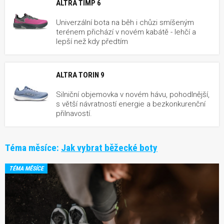
ALTRA TIMP 6
Univerzální bota na běh i chůzi smíšeným
terénem přichází v novém kabátě - lehčí a
lepší než kdy předtím
ALTRA TORIN 9
Silniční objemovka v novém hávu, pohodlnější,
s větší návratností energie a bezkonkurenční
přilnavostí.
Téma měsíce:
Jak vybrat běžecké boty
TÉMA MĚSÍCE