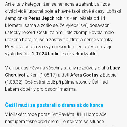
Ani elita v kategorii žen se nenechala zahanbit a i zde
diváci viděli urputné boje a hlavně také skvělé časy. Loňská
šampionka
Peres Jepchirchir
z Keni běžela od 14
kilometru sama a zdálo se, že vylepší svůj dosavadní
ústecký rekord. Cestu za ním ji ale zkomplikovala málo
utažená bota, musela zastavit a ztratila cenné vteřinky.
Přesto zaostala za svým rekordem jen o 7 vteřin. Její
výsledný čas
1:07:24 hodin
je ale velmi kvalitní.
V cíli pak úsměvy na všechny strany rozdávaly druhá
Lucy
Cheruiyot
z Keni (1:08:17) a třetí
Afera Godfay
z Etiopie
(1:08:32). Obě dvě si totiž při půlmaratonu v Ústí nad
Labem doběhly pro osobní maxima.
Čeští muži se postarali o drama až do konce
V loňském roce porazil Vít Pavlišta Jirku Homoláče
nástupem těsně před cílem. Tentokráte se situace