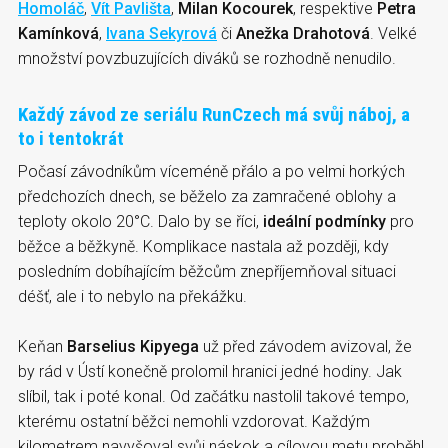
Homoláč
,
Vít Pavlišta
,
Milan Kocourek
, respektive
Petra
Kamínková
,
Ivana Sekyrová
či
Anežka Drahotová
. Velké
množství povzbuzujících diváků se rozhodně nenudilo.
Každý závod ze seriálu RunCzech má svůj náboj, a
to i tentokrát
Počasí závodníkům víceméně přálo a po velmi horkých
předchozích dnech, se běželo za zamračené oblohy a
teploty okolo 20°C. Dalo by se říci,
ideální podmínky
pro
běžce a běžkyně. Komplikace nastala až později, kdy
posledním dobíhajícím běžcům znepříjemňoval situaci
déšť, ale i to nebylo na překážku.
Keňan
Barselius Kipyega
už před závodem avizoval, že
by rád v Ústí konečně prolomil hranici jedné hodiny. Jak
slíbil, tak i poté konal. Od začátku nastolil takové tempo,
kterému ostatní běžci nemohli vzdorovat. Každým
kilometrem navyšoval svůj náskok a cílovou metu proběhl