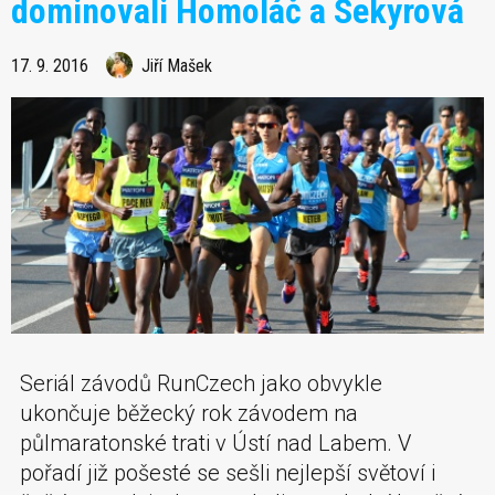
dominovali Homoláč a Sekyrová
17. 9. 2016
Jiří Mašek
Seriál závodů RunCzech jako obvykle
ukončuje běžecký rok závodem na
půlmaratonské trati v Ústí nad Labem. V
pořadí již pošesté se sešli nejlepší světoví i