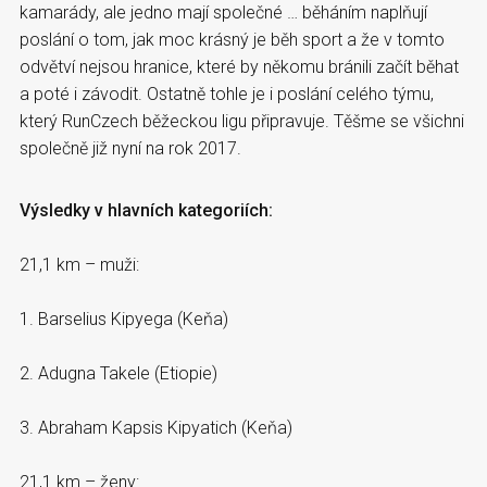
kamarády, ale jedno mají společné … běháním naplňují
poslání o tom, jak moc krásný je běh sport a že v tomto
odvětví nejsou hranice, které by někomu bránili začít běhat
a poté i závodit. Ostatně tohle je i poslání celého týmu,
který RunCzech běžeckou ligu připravuje. Těšme se všichni
společně již nyní na rok 2017.
Výsledky v hlavních kategoriích:
21,1 km – muži:
1. Barselius Kipyega (Keňa)
2. Adugna Takele (Etiopie)
3. Abraham Kapsis Kipyatich (Keňa)
21,1 km – ženy: