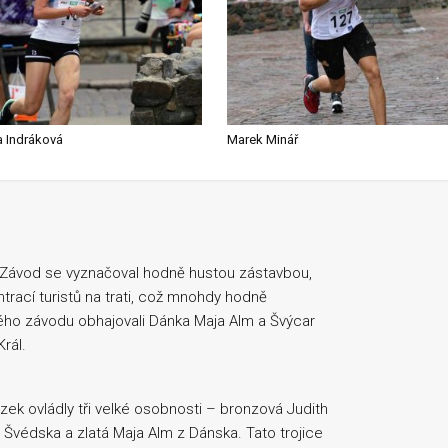
a Indráková
Marek Minář
gy. Závod se vyznačoval hodně hustou zástavbou,
rací turistů na trati, což mnohdy hodně
ského závodu obhajovali Dánka Maja Alm a Švýcar
rál.
ězek ovládly tři velké osobnosti – bronzová Judith
Švédska a zlatá Maja Alm z Dánska. Tato trojice