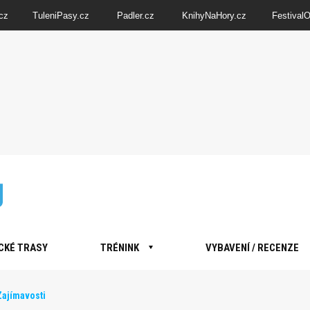
cz
TuleniPasy.cz
Padler.cz
KnihyNaHory.cz
Festival
CKÉ TRASY
TRÉNINK
VYBAVENÍ / RECENZE
Zajímavosti