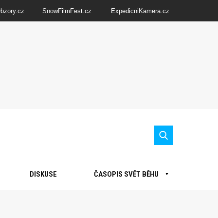
Obzory.cz
SnowFilmFest.cz
ExpedicniKamera.cz
DISKUSE
ČASOPIS SVĚT BĚHU