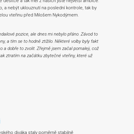
é desítce a tak měl z našich jistě největší ambice.
, a nebýt uklouznutí na poslední kontrole, tak by
necelou vteřinu před Milošem Nykodýmem.
dailové pozice, ale dnes mi nebylo přáno. Závod to
y, a tím se to hodně ztížilo. Některé volby byly fakt
o a dobře to zvolit. Zřejmě jsem začal pomaleji, což
tak ztratím na začátku zbytečné vteřiny, které už
i
eského diváka staly poměrně stabilně