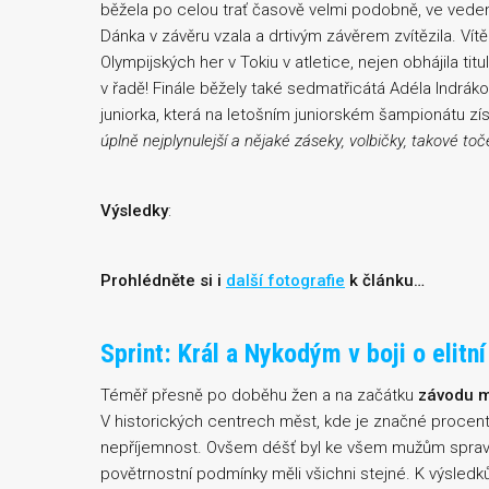
běžela po celou trať časově velmi podobně, ve veden
Dánka v závěru vzala a drtivým závěrem zvítězila. Ví
Olympijských her v Tokiu v atletice, nejen obhájila titul, 
v řadě! Finále běžely také sedmatřicátá Adéla Indrá
juniorka, která na letošním juniorském šampionátu zís
úplně nejplynulejší a nějaké záseky, volbičky, takové toč
Výsledky
:
Prohlédněte si i
další fotografie
k článku…
Sprint: Král a Nykodým v boji o elitní
Téměř přesně po doběhu žen a na začátku
závodu 
V historických centrech měst, kde je značné procent
nepříjemnost. Ovšem déšť byl ke všem mužům spravedl
povětrnostní podmínky měli všichni stejné. K výsledk