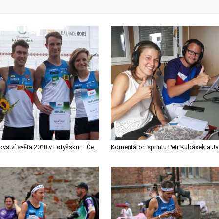
Mistrovství světa 2018 v Lotyšsku – Česká sprintová štafeta se prala o medaili
Komentá