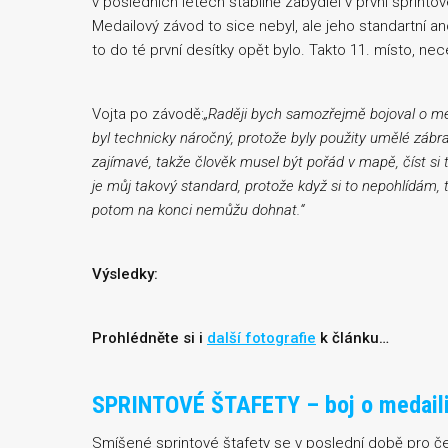
v posledních letech stabilně zabydlel v první sprintov
Medailový závod to sice nebyl, ale jeho standartní ano
to do té první desítky opět bylo. Takto 11. místo, 
Vojta po závodě:
„
Raději bych samozřejmě bojoval o me
byl technicky náročný, protože byly použity umělé zábran
zajímavé, takže člověk musel být pořád v mapě, číst si t
je můj takový standard, protože když si to nepohlídám, 
potom na konci nemůžu dohnat.
“
Výsledky:
Prohlédněte si i
další fotografie
k článku…
SPRINTOVÉ ŠTAFETY – boj o medail
Smíšené sprintové štafety se v poslední době pro č