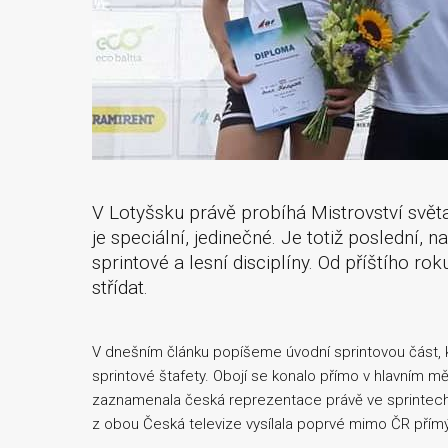
V Lotyšsku právě probíhá Mistrovství svě
je speciální, jedinečné. Je totiž poslední
sprintové a lesní disciplíny. Od příštího r
střídat.
V dnešním článku popíšeme úvodní sprintovou část, kt
sprintové štafety. Obojí se konalo přímo v hlavním 
zaznamenala česká reprezentace právě ve sprintech 
z obou Česká televize vysílala poprvé mimo ČR přím