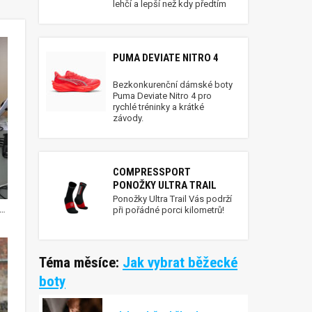
lehčí a lepší než kdy předtím
PUMA DEVIATE NITRO 4
Bezkonkurenční dámské boty
Puma Deviate Nitro 4 pro
rychlé tréninky a krátké
závody.
COMPRESSPORT
PONOŽKY ULTRA TRAIL
Ponožky Ultra Trail Vás podrží
toři sprintu Petr Kubásek a Jana Knapová
při pořádné porci kilometrů!
Téma měsíce:
Jak vybrat běžecké
boty