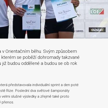
ta v Orientačním běhu. Svým způsobem
, na kterém se poběží dohromady takzvané
oku již budou oddělené a budou se ob rok
erá představovala individuální sprint a den poté
městě Rize. Poslední dva světové šampionáty
velmi slušné výsledky a zřejmě také proto
ý přenos.