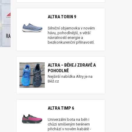
ALTRA TORIN 9
Silniční objemovka v novém
hávu, pohodlnější, s větší
návratností energie a
bezkonkurenční přilnavostí.
ALTRA – BĚHEJ ZDRAVĚ A
POHODLNĚ
Nejširší nabídka Altry je na
Běž.cz
ALTRA TIMP 6
Univerzální bota na běh i
chůzi smíšeným terénem
přichází v novém kabátě -