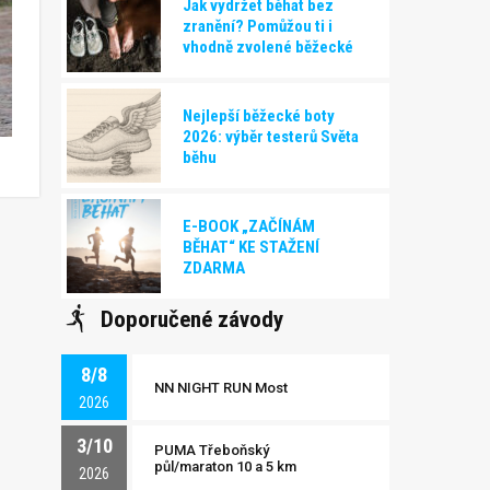
Jak vydržet běhat bez
zranění? Pomůžou ti i
vhodně zvolené běžecké
boty!
Nejlepší běžecké boty
2026: výběr testerů Světa
běhu
E-BOOK „ZAČÍNÁM
BĚHAT“ KE STAŽENÍ
ZDARMA
Doporučené závody
8/8
NN NIGHT RUN Most
2026
3/10
PUMA Třeboňský
půl/maraton 10 a 5 km
2026