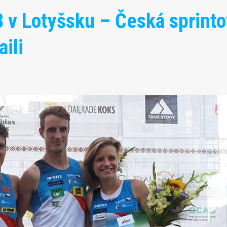
8 v Lotyšsku – Česká sprint
ili