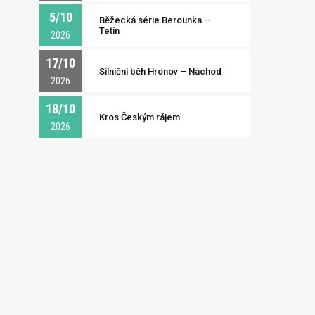
5/10
Běžecká série Berounka –
Tetín
2026
17/10
Silniční běh Hronov – Náchod
2026
18/10
Kros Českým rájem
2026