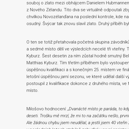
souboj o zlato mezi obhájcem Danielem Hubmann
z Nového Zélandu. Tito dva se virtuálně odpoutali zby
chvilkou Novozélanďana na poslední kontrole, kde na 
osudný. Švýcar tak znovu slavil zlato. Druhý příběh by
O ten se totiž přetahovala početná skupina závodníků.
a sedmé místo dělí ve výsledcích necelé tři vteřiny. 
Kyburz. Šest desetin za ním zůstal hodně smutný Bel
Matthias Kyburz. Tím třetím příběhem bylo vystoupen
úspěšnou kvalifikaci a s konečným 25. místem ve fin
letošní úspěšnou jarní sezonu, ve které udělal další 
postoupil z kvalifikace dokonce z druhého místa, ve 
místo.
Milošovo hodnocení:
„
Dvanácté místo je paráda, to kd
deseti. Trošku mě mrzí, že mi to na začátku nešlo, prvníc
Ale žádnou chybu jsem neudělal, a jestli jsem 40 vteřin 