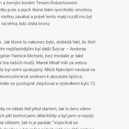
em a černým koněm Timem Robertsonem
tku pole a jejich těsné klání vyvrcholilo smolnou
vteřinu zaváhal a právě tento malý rozdíl mu byl
l na téma, kdo získá bronz.
 Jak těsné to nakonec bylo, dokládá fakt, že třetí
Tím nejšťastnějším byl další Švýcar – Andreas
gičan Yannick Michiels, bez medaile je také
í tria našich mužů. Marek Minář měl za sebou
ále byl velmi spokojený. Miloš Nykodým navázal na
výkonnostní krok směrem k absolutní špičce,
finále se postupně zlepšoval a výsledkem bylo 12.
yby mi někdo řekl před startem, tak to beru všemi
h pět kontrol jsem dělal kličky a byl jsem si nejistý.
za vítězem, tak to je paráda.
“
Vojta Král se