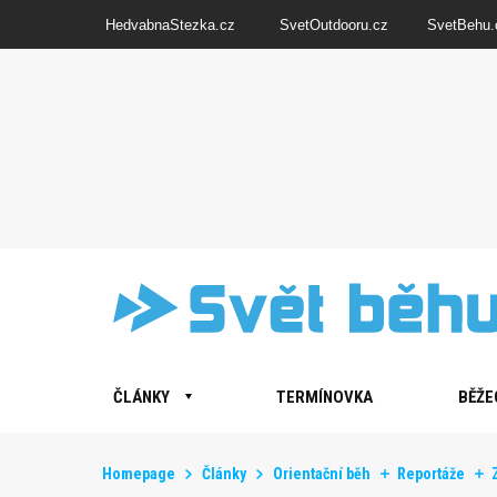
HedvabnaStezka.cz
SvetOutdooru.cz
SvetBehu.
ČLÁNKY
TERMÍNOVKA
BĚŽE
Homepage
Články
Orientační běh
Reportáže