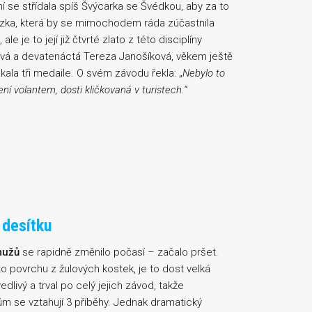
í se střídala spíš Švýcarka se Švédkou, aby za to
tězka, která by se mimochodem ráda zúčastnila
ale je to její již čtvrté zlato z této disciplíny
ková a devatenáctá Tereza Janošíková, věkem ještě
kala tři medaile. O svém závodu řekla: „
Nebylo to
ení volantem, dosti kličkovaná v turistech.
“
 desítku
mužů
se rapidně změnilo počasí – začalo pršet.
o povrchu z žulových kostek, je to dost velká
ivý a trval po celý jejich závod, takže
ům se vztahují 3 příběhy. Jednak dramatický