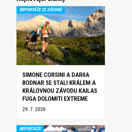
REPORTÁŽE ZE ZÁVODŮ
SIMONE CORSINI A DARIIA
BODNAR SE STALI KRÁLEM A
KRÁLOVNOU ZÁVODU KAILAS
FUGA DOLOMITI EXTREME
TRAIL 2026
29. 7. 2026
REPORTÁŽE