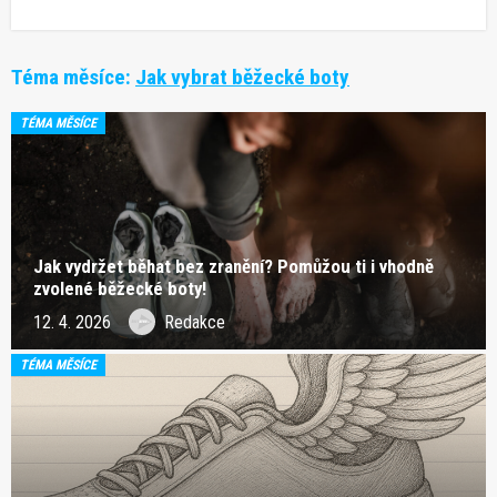
Téma měsíce:
Jak vybrat běžecké boty
TÉMA MĚSÍCE
Jak vydržet běhat bez zranění? Pomůžou ti i vhodně
zvolené běžecké boty!
12. 4. 2026
Redakce
TÉMA MĚSÍCE