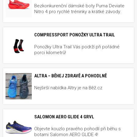
Bezkonkurenční dámské boty Puma Deviate
Nitro 4 pro rychlé tréninky a krátké závody.
COMPRESSPORT PONOŽKY ULTRA TRAIL
Ponožky Ultra Trail Vás podrží při pořádné
porci kilometrů!
ALTRA – BĚHEJ ZDRAVĚ A POHODLNĚ
Nejširší nabídka Altry je na Běž.cz
SALOMON AERO GLIDE 4 GRVL
Objevte kouzlo pravého pohodlí při běhu s
botami Salomon AERO GLIDE 4!