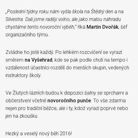
„Poslední týdny roku nám vyšla škola na Štědrý den a na
Silvestra. Dali jsme raději volno, ale jako malou náhradu
chystáme tento novoroční výběh,“
říká
Martin Dvořák
, šéf
organizačního týmu.
Zvládne ho jistě každý. Po lehkém rozcvičení se vyrazí
směrem
na Vyšehrad
, kde se pak podle chuti na tempo i
vzdálenost účastníci rozdělí do menších skupin, vedených
instruktory školy.
Ve Žlutých lázních budou k dispozici šatny se sprchami a
občerstvení včetně
novoročního punče
. To vše zdarma
nejen pro tradiční běžce, ale i ty, kdož vyrazí poprvé nebo
jen na zkoušku.
Hezký a veselý nový běh 2016!