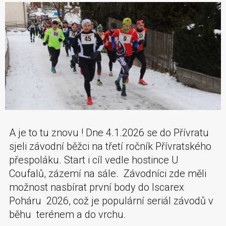
A je to tu znovu ! Dne 4.1.2026 se do Přívratu
sjeli závodní běžci na třetí ročník Přívratského
přespoláku. Start i cíl vedle hostince U
Coufalů, zázemí na sále. Závodníci zde měli
možnost nasbírat první body do Iscarex
Poháru 2026, což je populární seriál závodů v
běhu terénem a do vrchu.