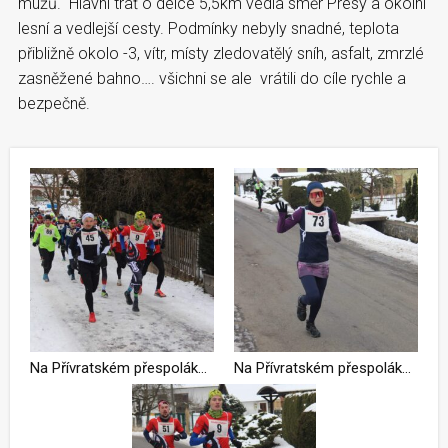
mužů. Hlavní trať o délce 5,5km vedla směr Presy a okolní
lesní a vedlejší cesty. Podmínky nebyly snadné, teplota
přibližně okolo -3, vítr, místy zledovatělý sníh, asfalt, zmrzlé
zasněžené bahno…. všichni se ale vrátili do cíle rychle a
bezpečně.
Na Přívratském přespoláku padnul traťový rekord.
Na Přívratském přespoláku padnul traťový rekord.