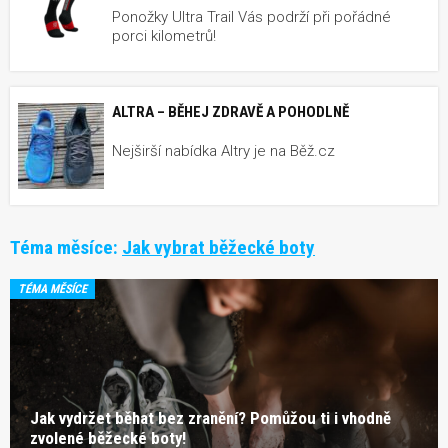
Ponožky Ultra Trail Vás podrží při pořádné
porci kilometrů!
ALTRA – BĚHEJ ZDRAVĚ A POHODLNĚ
Nejširší nabídka Altry je na Běž.cz
Téma měsíce:
Jak vybrat běžecké boty
TÉMA MĚSÍCE
Jak vydržet běhat bez zranění? Pomůžou ti i vhodně
zvolené běžecké boty!