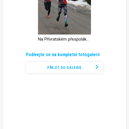
Na Přívratském přespoláku padnul traťový rekord.
Podívejte se na kompletní fotogalerii
PŘEJÍT DO GALERIE