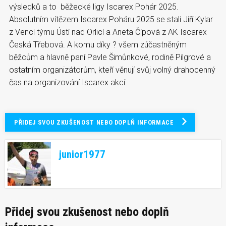
výsledků a to běžecké ligy Iscarex Pohár 2025.
Absolutním vítězem Iscarex Poháru 2025 se stali Jiří Kylar
z Vencl týmu Ústí nad Orlicí a Aneta Čípová z AK Iscarex
Česká Třebová. A komu díky ? všem zúčastněným
běžcům a hlavně paní Pavle Šimůnkové, rodině Pilgrové a
ostatním organizátorům, kteří věnují svůj volný drahocenný
čas na organizování Iscarex akcí.
PŘIDEJ SVOU ZKUŠENOST NEBO DOPLŇ INFORMACE
junior1977
Přidej svou zkušenost nebo doplň