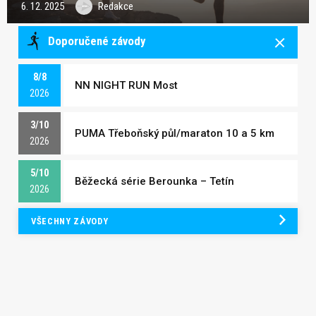
6. 12. 2025
Redakce
Doporučené závody
8/8
NN NIGHT RUN Most
2026
3/10
PUMA Třeboňský půl/maraton 10 a 5 km
2026
5/10
Běžecká série Berounka – Tetín
2026
VŠECHNY ZÁVODY