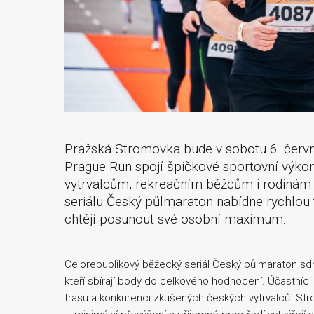
Pražská Stromovka bude v sobotu 6. červn
Prague Run spojí špičkové sportovní výko
vytrvalcům, rekreačním běžcům i rodinám 
seriálu Český půlmaraton nabídne rychlou t
chtějí posunout své osobní maximum.
Celorepublikový běžecký seriál Český půlmaraton sdr
kteří sbírají body do celkového hodnocení. Účastníci 
trasu a konkurenci zkušených českých vytrvalců. Stro