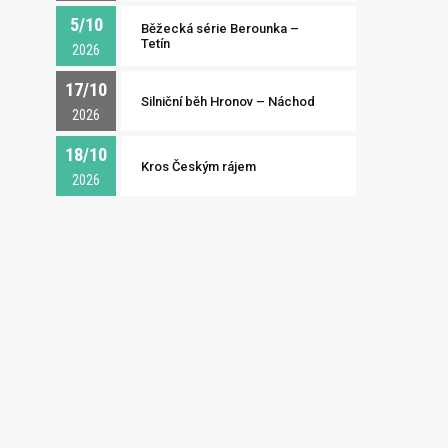
5/10
Běžecká série Berounka –
Tetín
2026
17/10
Silniční běh Hronov – Náchod
2026
18/10
Kros Českým rájem
2026