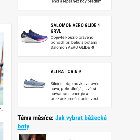
lehčí a lepší než kdy předtím
SALOMON AERO GLIDE 4
GRVL
Objevte kouzlo pravého
pohodlí při běhu s botami
Salomon AERO GLIDE 4!
ALTRA TORIN 9
Silniční objemovka v novém
hávu, pohodlnější, s větší
návratností energie a
bezkonkurenční přilnavostí.
NN Prague Run láká na atraktivní trať i velkou atmosféru
Téma měsíce:
Jak vybrat běžecké
boty