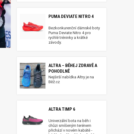
PUMA DEVIATE NITRO 4
Bezkonkurenční dámské boty
Puma Deviate Nitro 4 pro
rychlé tréninky a krátké
závody.
ALTRA – BĚHEJ ZDRAVĚ A
POHODLNĚ
Nejširší nabídka Altry je na
Běž.cz
ALTRA TIMP 6
Univerzální bota na běh i
chůzi smíšeným terénem
přichází v novém kabátě -