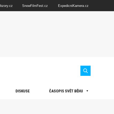
Obzory.cz
SnowFilmFest.cz
ExpedicniKamera.cz
DISKUSE
ČASOPIS SVĚT BĚHU