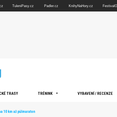
cz
TuleniPasy.cz
Padler.cz
KnihyNaHory.cz
Festival
CKÉ TRASY
TRÉNINK
VYBAVENÍ / RECENZE
a 10 km až půlmaraton