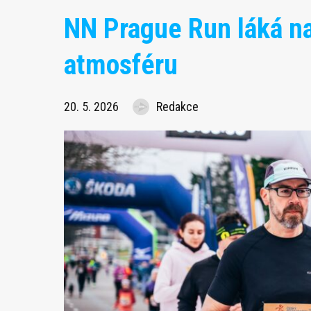
NN Prague Run láká na 
atmosféru
20. 5. 2026
Redakce