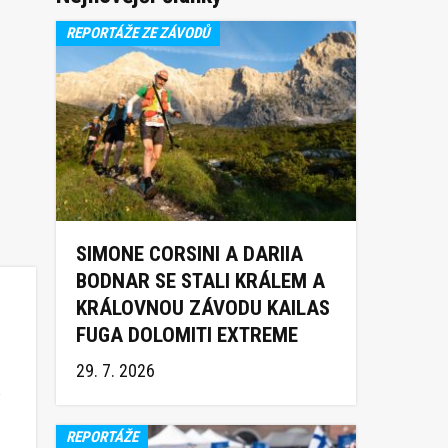
REPORTÁŽE ZE ZÁVODŮ
SIMONE CORSINI A DARIIA
BODNAR SE STALI KRÁLEM A
KRÁLOVNOU ZÁVODU KAILAS
FUGA DOLOMITI EXTREME
TRAIL 2026
29. 7. 2026
a
REPORTÁŽE