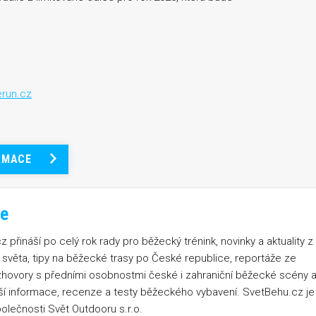
run.cz
RMACE
e
 přináší po celý rok rady pro běžecký trénink, novinky a aktuality z
světa, tipy na běžecké trasy po České republice, reportáže ze
zhovory s předními osobnostmi české i zahraniční běžecké scény 
jší informace, recenze a testy běžeckého vybavení. SvetBehu.cz je
olečnosti Svět Outdooru s.r.o.