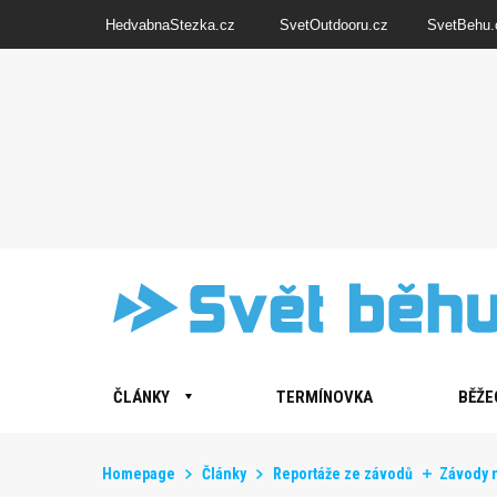
HedvabnaStezka.cz
SvetOutdooru.cz
SvetBehu.
ČLÁNKY
TERMÍNOVKA
BĚŽE
Homepage
Články
Reportáže ze závodů
Závody n