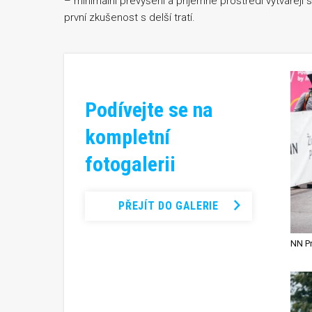
– minimální převýšení a příjemné prostředí vytvářejí 
první zkušenost s delší tratí.
Podívejte se na
kompletní
fotogalerii
PŘEJÍT DO GALERIE