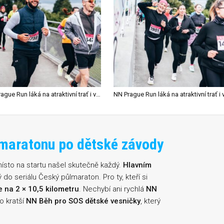
NN Prague Run láká na atraktivní trať i velkou atmosféru
maratonu po dětské závody
ísto na startu našel skutečně každý.
Hlavním
do seriálu Český půlmaraton. Pro ty, kteří si
e na 2 × 10,5 kilometru
. Nechybí ani rychlá
NN
o kratší
NN Běh pro SOS dětské vesničky
, který