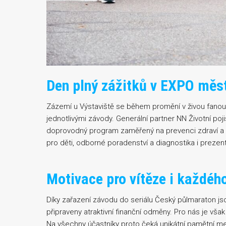
Den plný zážitků v EXPO měs
Zázemí u Výstaviště se během promění v živou fan
jednotlivými závody. Generální partner NN Životní po
doprovodný program zaměřený na prevenci zdraví a ak
pro děti, odborné poradenství a diagnostika i preze
Motivace pro vítěze i každého 
Díky zařazení závodu do seriálu Český půlmaraton js
připraveny atraktivní finanční odměny. Pro nás je vša
Na všechny účastníky proto čeká unikátní pamětní me