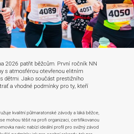
a 2026 patřit běžcům. První ročník NN
ny s atmosférou otevřenou elitním
s dětmi. Jako součást prestižního
rať a vhodné podmínky pro ty, kteří
užuje kvalitní půlmaratonské závody a láká běžce,
se mohou těšit na profi organizaci, certifikovanou
movka navíc nabízí ideální profil pro svižný závod