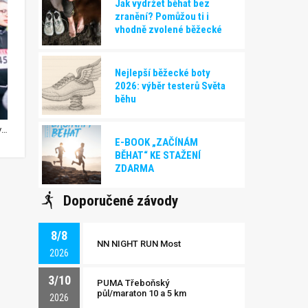
Jak vydržet běhat bez
zranění? Pomůžou ti i
vhodně zvolené běžecké
boty!
Nejlepší běžecké boty
2026: výběr testerů Světa
běhu
NN Prague Run láká na atraktivní trať i velkou atmosféru
E-BOOK „ZAČÍNÁM
BĚHAT“ KE STAŽENÍ
ZDARMA
Doporučené závody
8/8
NN NIGHT RUN Most
2026
3/10
PUMA Třeboňský
půl/maraton 10 a 5 km
2026