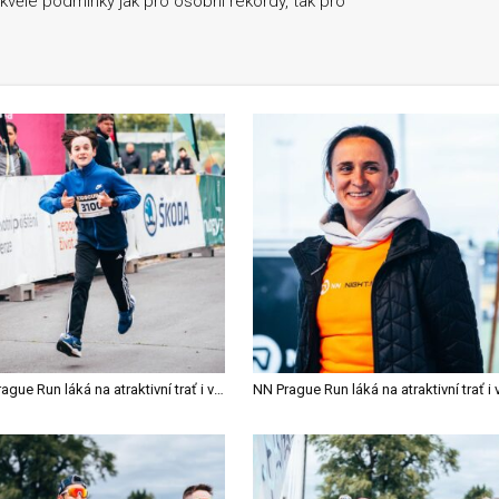
skvělé podmínky jak pro osobní rekordy, tak pro
NN Prague Run láká na atraktivní trať i velkou atmosféru