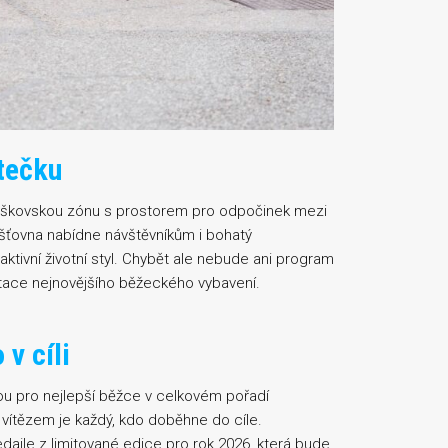
tečku
ouškovskou zónu s prostorem pro odpočinek mezi
jišťovna nabídne návštěvníkům i bohatý
tivní životní styl. Chybět ale nebude ani program
ntace nejnovějšího běžeckého vybavení.
v cíli
ou pro nejlepší běžce v celkovém pořadí
k vítězem je každý, kdo doběhne do cíle.
daile z limitované edice pro rok 2026, která bude