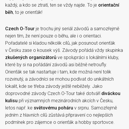
každý, a kdo se ztratí, ten se vždy najde. To je
orientační
běh
, to je orienťák!
Czech O-Tour
je trochu jiný seriál závodů a samozřejmě
nejen tím, že není pouze o běhu, ale i o orientaci.
Pořadatelé si kladou několik cílů, jak posunout orienťák
v Česku zase o kousek výš. Závody pořádá vždy skupinka
zkušených organizátorů
ve spolupráci s lokálními kluby,
které by si na pořádání závodů asi běžně netroufly.
Orienťák se tak nastartuje i tam, kde možná není tolik
rozvinutý, a závodníci se mohou podívat do unikátních
lokalit, kde se třeba závody ještě neběžely. Jako
doprovodné závody Czech O-Tour také dotváří
diváckou
kulisu
při významných mezinárodních akcích v Česku,
letos např. ke
světovému poháru
v srpnu. Samozřejmě
jedním z hlavních cílů zůstává připravení co nejlepších
podmínek pro zájemce o orienťák a hobby sportovce.