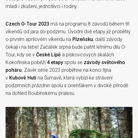
mladí i zkušení, jednotlivci i rodiny.
Czech O-Tour 2023
má na programu 8 závodů během tří
víkendů od jara do podzimu. Úvodní dvě etapy již proběhly
o prvním aprílovém víkendu na
Plzeňsku
, další závody
čekají i na tebe! Začátek srpna bude patřit letnímu dílu O-
Tour, kdy se v
České Lípě
a pískovcových skalách
Kokořínska poběží
4 etapy
spolu se
závody světového
poháru.
Závěr série 2023 proběhne na konci října
v
Kubově Huti
na Šumavě, která vybízí ke strávení
podzimních prázdnin spolu s orienťákem v divoké přírodě
na dohled Boubínskému pralesu.