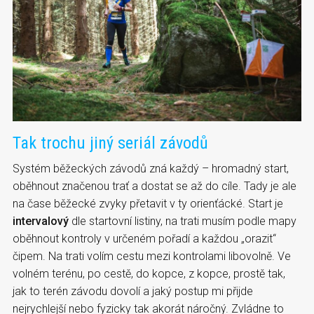
Tak trochu jiný seriál závodů
Systém běžeckých závodů zná každý – hromadný start,
oběhnout značenou trať a dostat se až do cíle. Tady je ale
na čase běžecké zvyky přetavit v ty orienťácké. Start je
intervalový
dle startovní listiny, na trati musím podle mapy
oběhnout kontroly v určeném pořadí a každou „orazit“
čipem. Na trati volím cestu mezi kontrolami libovolně. Ve
volném terénu, po cestě, do kopce, z kopce, prostě tak,
jak to terén závodu dovolí a jaký postup mi přijde
nejrychlejší nebo fyzicky tak akorát náročný. Zvládne to