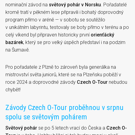
nominační závod na
světový pohár v Norsku
. Pořadatelé
kromě tratí v pěkném lese připravili i bohatý doprovodný
program přímo v aréně — v sobotu se soutěžilo
v unikátním labyrintu, testovaly se boty přímo v terénu a po
celý víkend byl připraven historicky první
orienťácký
bazárek
, který se pro velký úspěch představí i na podzim
na Šumavě.
Pro pořadatele z Plzně to zároveň byla generálka na
mistrovství světa juniorů, které se na Plzeňsku poběží v
roce 2024 a doprovodné závody
Czech O-Tour
nebudou
chybět!
Závody Czech O-Tour proběhnou v srpnu
spolu se světovým pohárem
Světový pohár
se po 5 letech vrací do Česka a
Czech O-