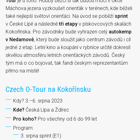
Tour
je u toho. Hobby běžci si tak budou moci v okolí
Máchova jezera vyzkoušet orienťák v terénech, kde běželi
také nejlepší světoví orienťáci. Na úvod se poběží
sprint
v České Lípě a následně
tři etapy
v pískovcových skalách
Kokořínska. Pro závodníky bude vyhrazen celý
autokemp
v Nedamově
, který bude sloužit jako centrum závodů i cíl
jedné z etap. Letní kino a koupání v rybníce určitě dokreslí
skvělou atmosféru letních orienťáckých závodů. Český
tým má o co bojovat, tak fandi českým reprezentantům
přímo na místě!
Czech O-Tour na Kokořínsku
Kdy? 3.–6. srpna 2023
Kde?
Česká Lípa a Ždírec
Pro koho?
Pro všechny od 6 do 99 let
Program:
3. srpna sprint (E1)