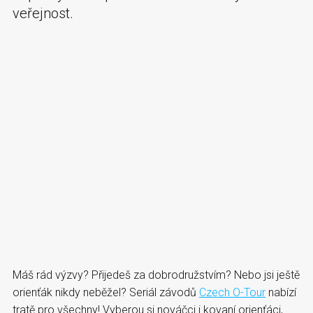
veřejnost.
Máš rád výzvy? Přijedeš za dobrodružstvím? Nebo jsi ještě
orienťák nikdy neběžel? Seriál závodů
Czech O-Tour
nabízí
tratě pro všechny! Vyberou si nováčci i kovaní orienťáci,