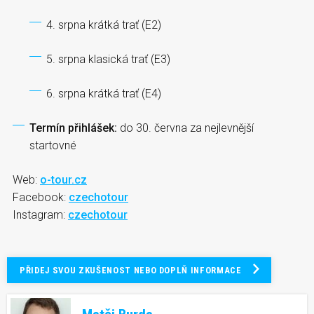
4. srpna krátká trať (E2)
5. srpna klasická trať (E3)
6. srpna krátká trať (E4)
Termín přihlášek:
do 30. června za nejlevnější
startovné
Web:
o-tour.cz
Facebook:
czechotour
Instagram:
czechotour
PŘIDEJ SVOU ZKUŠENOST NEBO DOPLŇ INFORMACE