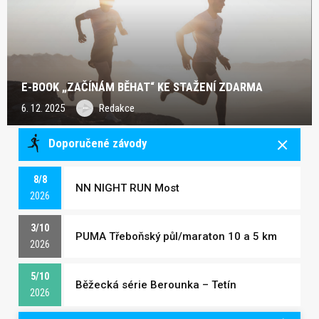
E-BOOK „ZAČÍNÁM BĚHAT“ KE STAŽENÍ ZDARMA
6. 12. 2025
Redakce
Doporučené závody
8/8
NN NIGHT RUN Most
2026
3/10
PUMA Třeboňský půl/maraton 10 a 5 km
2026
5/10
Běžecká série Berounka – Tetín
2026