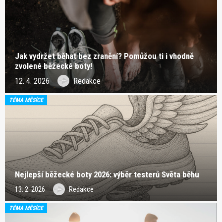
Jak vydržet běhat bez zranění? Pomůžou ti i vhodně
zvolené běžecké boty!
12. 4. 2026
Redakce
TÉMA MĚSÍCE
Nejlepší běžecké boty 2026: výběr testerů Světa běhu
13. 2. 2026
Redakce
TÉMA MĚSÍCE