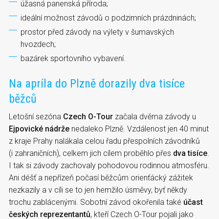
úžasná panenská příroda;
ideální možnost závodů o podzimních prázdninách;
prostor před závody na výlety v šumavských
hvozdech;
bazárek sportovního vybavení.
Na apríla do Plzně dorazily dva tisíce
běžců
Letošní sezóna
Czech O-Tour
začala dvěma závody u
Ejpovické nádrže
nedaleko Plzně. Vzdálenost jen 40 minut
z kraje Prahy nalákala celou řadu přespolních závodníků
(i zahraničních), celkem jich cílem proběhlo přes
dva tisíce
.
I tak si závody zachovaly pohodovou rodinnou atmosféru.
Ani déšť a nepřízeň počasí běžcům orienťácký zážitek
nezkazily a v cíli se to jen hemžilo úsměvy, byť někdy
trochu zablácenými. Sobotní závod okořenila také
účast
českých reprezentantů
, kteří Czech O-Tour pojali jako