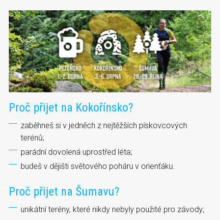
Proč přijet na Kokořínsko?
zaběhneš si v jedněch z nejtěžších pískovcových
terénů;
parádní dovolená uprostřed léta;
budeš v dějišti světového poháru v orienťáku.
Proč přijet na Šumavu?
unikátní terény, které nikdy nebyly použité pro závody;