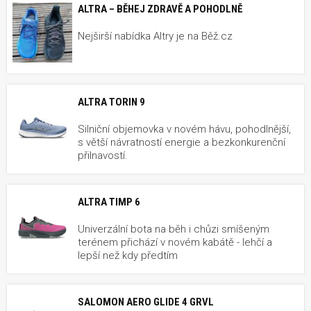
ALTRA – BĚHEJ ZDRAVĚ A POHODLNĚ
Nejširší nabídka Altry je na Běž.cz
ALTRA TORIN 9
Silniční objemovka v novém hávu, pohodlnější,
s větší návratností energie a bezkonkurenční
přilnavostí.
ALTRA TIMP 6
Univerzální bota na běh i chůzi smíšeným
terénem přichází v novém kabátě - lehčí a
lepší než kdy předtím
SALOMON AERO GLIDE 4 GRVL