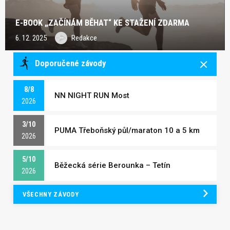
E-BOOK „ZAČÍNÁM BĚHAT“ KE STAŽENÍ ZDARMA
6. 12. 2025
Redakce
Doporučené závody
8/8
NN NIGHT RUN Most
2026
3/10
PUMA Třeboňský půl/maraton 10 a 5 km
2026
5/10
Běžecká série Berounka – Tetín
2026
VŠECHNY ZÁVODY