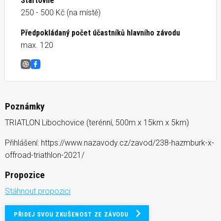
Startovné
250 - 500 Kč (na místě)
Předpokládaný počet účastníků hlavního závodu
max. 120
Házmburk X offroad triathlon
Facebook
Poznámky
TRIATLON Libochovice (terénní, 500m x 15km x 5km)
Přihlášení: https://www.nazavody.cz/zavod/238-hazmburk-x-
offroad-triathlon-2021/
Propozice
Stáhnout propozici
PŘIDEJ SVOU ZKUŠENOST ZE ZÁVODU