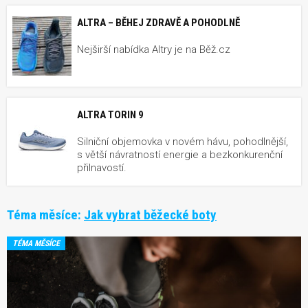
ALTRA – BĚHEJ ZDRAVĚ A POHODLNĚ
Nejširší nabídka Altry je na Běž.cz
ALTRA TORIN 9
Silniční objemovka v novém hávu, pohodlnější,
s větší návratností energie a bezkonkurenční
přilnavostí.
Téma měsíce:
Jak vybrat běžecké boty
TÉMA MĚSÍCE