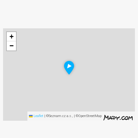
+
−
Leaflet
|
©Seznam.cz a.s., | ©OpenStreetMap