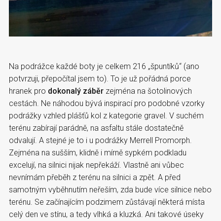
Na podrážce každé boty je celkem 216 „špuntíků“ (ano
potvrzuji, přepočítal jsem to). To je už pořádná porce
hranek pro
dokonalý záběr
zejména na šotolinových
cestách. Ne náhodou bývá inspirací pro podobné vzorky
podrážky vzhled plášťů kol z kategorie gravel. V suchém
terénu zabírají parádně, na asfaltu stále dostatečně
odvalují. A stejné je to i u podrážky Merrell Promorph.
Zejména na sušším, klidně i mírně sypkém podkladu
excelují, na silnici nijak nepřekáží. Vlastně ani vůbec
nevnímám přeběh z terénu na silnici a zpět. A před
samotným vyběhnutím neřeším, zda bude více silnice nebo
terénu. Se začínajícím podzimem zůstávají některá místa
celý den ve stínu, a tedy vlhká a kluzká. Ani takové úseky