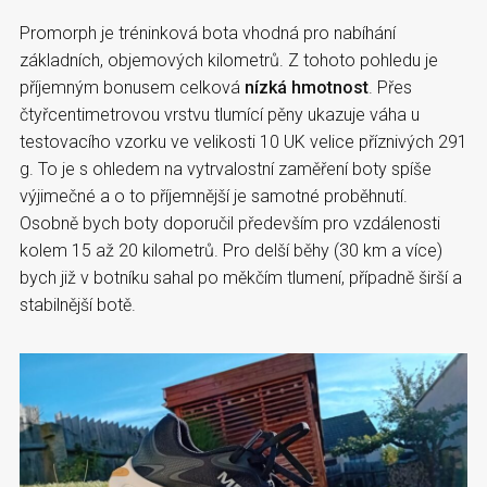
Promorph je tréninková bota vhodná pro nabíhání
základních, objemových kilometrů. Z tohoto pohledu je
příjemným bonusem celková
nízká hmotnost
. Přes
čtyřcentimetrovou vrstvu tlumící pěny ukazuje váha u
testovacího vzorku ve velikosti 10 UK velice příznivých 291
g. To je s ohledem na vytrvalostní zaměření boty spíše
výjimečné a o to příjemnější je samotné proběhnutí.
Osobně bych boty doporučil především pro vzdálenosti
kolem 15 až 20 kilometrů. Pro delší běhy (30 km a více)
bych již v botníku sahal po měkčím tlumení, případně širší a
stabilnější botě.