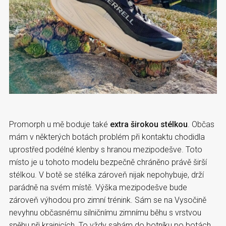
Promorph u mě boduje také
extra širokou stélkou
. Občas
mám v některých botách problém při kontaktu chodidla
uprostřed podélné klenby s hranou mezipodešve. Toto
místo je u tohoto modelu bezpečně chráněno právě širší
stélkou. V botě se stélka zároveň nijak nepohybuje, drží
parádně na svém místě. Výška mezipodešve bude
zároveň výhodou pro zimní trénink. Sám se na Vysočině
nevyhnu občasnému silničnímu zimnímu běhu s vrstvou
sněhu při krajnicích. To vždy sahám do botníku po botách,