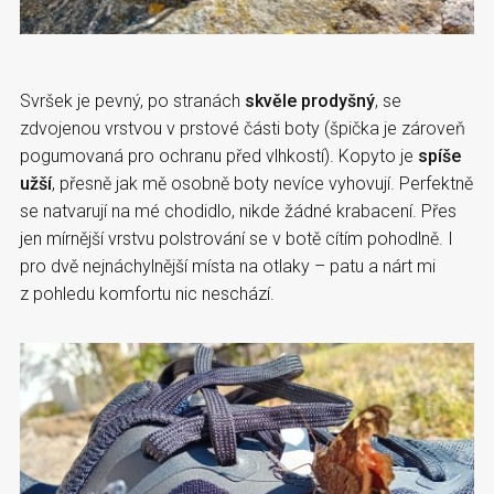
Svršek je pevný, po stranách
skvěle prodyšný
, se
zdvojenou vrstvou v prstové části boty (špička je zároveň
pogumovaná pro ochranu před vlhkostí). Kopyto je
spíše
užší
, přesně jak mě osobně boty nevíce vyhovují. Perfektně
se natvarují na mé chodidlo, nikde žádné krabacení. Přes
jen mírnější vrstvu polstrování se v botě cítím pohodlně. I
pro dvě nejnáchylnější místa na otlaky – patu a nárt mi
z pohledu komfortu nic neschází.