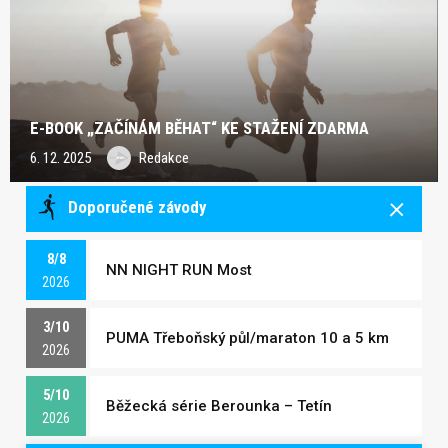
E-BOOK „ZAČÍNÁM BĚHAT“ KE STAŽENÍ ZDARMA
6. 12. 2025
Redakce
Doporučené závody
8/8
NN NIGHT RUN Most
2026
3/10
PUMA Třeboňský půl/maraton 10 a 5 km
2026
5/10
Běžecká série Berounka – Tetín
2026