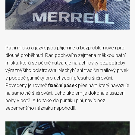
Patní miska a jazyk jsou příjemné a bezproblémové i pro
dlouhé proběhnutí. Rád pochválím zejména měkkou patní
misku, která se pěkně natvaruje na achilovky bez potřeby
výraznějšího polstrování. Nechybí ani tradiční trailový prvek
v podobě gumičky pro uchycení přesahu šněrování.
Povedený je rovněž
fixační pásek
přes nárt, který navazuje
na samotné šněrování. Jeho úkolem je dokonalé usazení
nohy v botě. A to také do puntíku plní, navíc bez
sebemenšího náznaku nepohodlí.