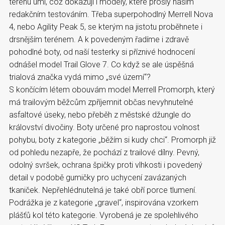
terénu umí, což dokazují i modely, které prošly naším
redakčním testováním. Třeba superpohodlný Merrell Nova
4, nebo Agility Peak 5, se kterým na jistotu proběhnete i
drsnějším terénem. A k povedeným řadíme i zdravě
pohodlné boty, od naší testerky si příznivé hodnocení
odnášel model Trail Glove 7. Co když se ale úspěšná
trialová značka vydá mimo „své území“?
S končícím létem obouvám model Merrell Promorph, který
má trailovým běžcům zpříjemnit občas nevyhnutelné
asfaltové úseky, nebo přeběh z městské džungle do
království divočiny. Boty určené pro naprostou volnost
pohybu, boty z kategorie „běžím si kudy chci“. Promorph již
od pohledu nezapře, že pochází z trailové dílny. Pevný,
odolný svršek, ochrana špičky proti vlhkosti i povedený
detail v podobě gumičky pro uchycení zavázaných
tkaniček. Nepřehlédnutelná je také obří porce tlumení.
Podrážka je z kategorie „gravel“, inspirována vzorkem
plášťů kol této kategorie. Vyrobená je ze spolehlivého