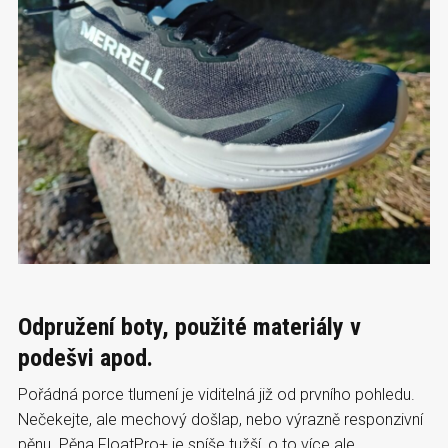
Odpružení boty, použité materiály v
podešvi apod.
Pořádná porce tlumení je viditelná již od prvního pohledu.
Nečekejte, ale mechový došlap, nebo výrazně responzivní
pěnu. Pěna FloatPro+ je spíše tužší, o to více ale