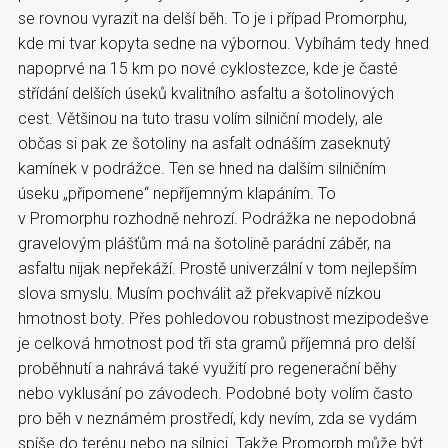
se rovnou vyrazit na delší běh. To je i případ Promorphu,
kde mi tvar kopyta sedne na výbornou. Vybíhám tedy hned
napoprvé na 15 km po nové cyklostezce, kde je časté
střídání delších úseků kvalitního asfaltu a šotolinových
cest. Většinou na tuto trasu volím silniční modely, ale
občas si pak ze šotoliny na asfalt odnáším zaseknutý
kamínek v podrážce. Ten se hned na dalším silničním
úseku „připomene“ nepříjemným klapáním. To
v Promorphu rozhodně nehrozí. Podrážka ne nepodobná
gravelovým plášťům má na šotolině parádní záběr, na
asfaltu nijak nepřekáží. Prostě univerzální v tom nejlepším
slova smyslu. Musím pochválit až překvapivě nízkou
hmotnost boty. Přes pohledovou robustnost mezipodešve
je celková hmotnost pod tři sta gramů příjemná pro delší
proběhnutí a nahrává také využití pro regenerační běhy
nebo vyklusání po závodech. Podobné boty volím často
pro běh v neznámém prostředí, kdy nevím, zda se vydám
spíše do terénu nebo na silnici. Takže Promorph může být