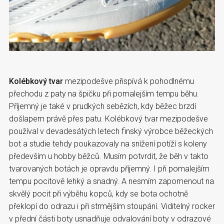
Kolébkový tvar
mezipodešve přispívá k pohodlnému
přechodu z paty na špičku při pomalejším tempu běhu.
Příjemný je také v prudkých sebězích, kdy běžec brzdí
došlapem právě přes patu. Kolébkový tvar mezipodešve
používal v devadesátých letech finský výrobce běžeckých
bot a studie tehdy poukazovaly na snížení potíží s koleny
především u hobby běžců. Musím potvrdit, že běh v takto
tvarovaných botách je opravdu příjemný. I při pomalejším
tempu pocitově lehký a snadný. A nesmím zapomenout na
skvělý pocit při výběhu kopců, kdy se bota ochotně
překlopí do odrazu i při strmějším stoupání. Viditelný rocker
v přední části boty usnadňuje odvalování boty v odrazové