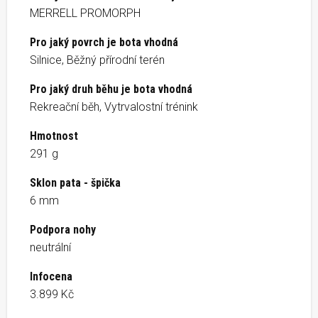
MERRELL PROMORPH
Pro jaký povrch je bota vhodná
Silnice, Běžný přírodní terén
Pro jaký druh běhu je bota vhodná
Rekreační běh, Vytrvalostní trénink
Hmotnost
291 g
Sklon pata - špička
6 mm
Podpora nohy
neutrální
Infocena
3.899 Kč