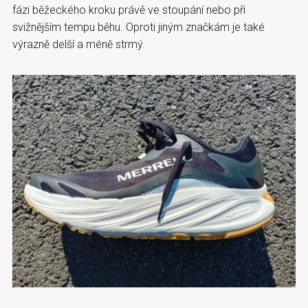
fázi běžeckého kroku právě ve stoupání nebo při
svižnějším tempu běhu. Oproti jiným značkám je také
výrazně delší a méně strmý.