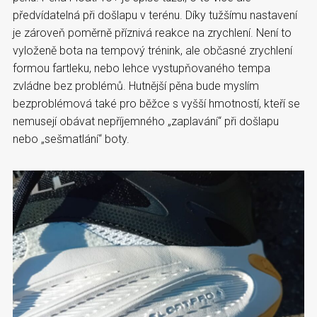
předvídatelná při došlapu v terénu. Díky tužšímu nastavení
je zároveň poměrně příznivá reakce na zrychlení. Není to
vyloženě bota na tempový trénink, ale občasné zrychlení
formou fartleku, nebo lehce vystupňovaného tempa
zvládne bez problémů. Hutnější pěna bude myslím
bezproblémová také pro běžce s vyšší hmotností, kteří se
nemusejí obávat nepříjemného „zaplavání“ při došlapu
nebo „sešmatlání“ boty.