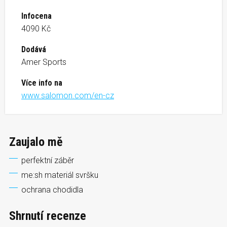
Infocena
4090 Kč
Dodává
Amer Sports
Více info na
www.salomon.com/en-cz
Zaujalo mě
perfektní záběr
me:sh materiál svršku
ochrana chodidla
Shrnutí recenze