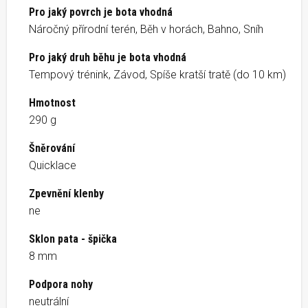
Pro jaký povrch je bota vhodná
Náročný přírodní terén, Běh v horách, Bahno, Sníh
Pro jaký druh běhu je bota vhodná
Tempový trénink, Závod, Spíše kratší tratě (do 10 km)
Hmotnost
290 g
Šněrování
Quicklace
Zpevnění klenby
ne
Sklon pata - špička
8 mm
Podpora nohy
neutrální