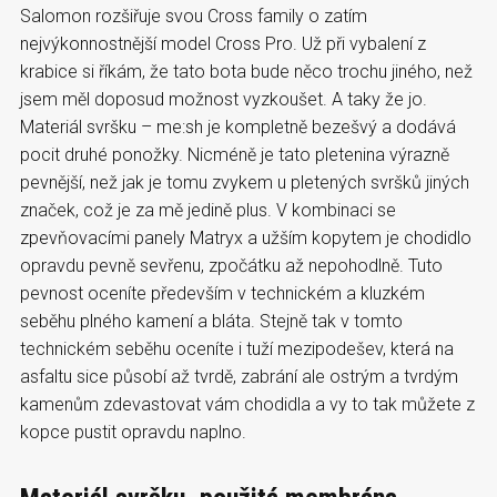
Salomon rozšiřuje svou Cross family o zatím
nejvýkonnostnější model Cross Pro. Už při vybalení z
krabice si říkám, že tato bota bude něco trochu jiného, než
jsem měl doposud možnost vyzkoušet. A taky že jo.
Materiál svršku – me:sh je kompletně bezešvý a dodává
pocit druhé ponožky. Nicméně je tato pletenina výrazně
pevnější, než jak je tomu zvykem u pletených svršků jiných
značek, což je za mě jedině plus. V kombinaci se
zpevňovacími panely Matryx a užším kopytem je chodidlo
opravdu pevně sevřenu, zpočátku až nepohodlně. Tuto
pevnost oceníte především v technickém a kluzkém
seběhu plného kamení a bláta. Stejně tak v tomto
technickém seběhu oceníte i tuží mezipodešev, která na
asfaltu sice působí až tvrdě, zabrání ale ostrým a tvrdým
kamenům zdevastovat vám chodidla a vy to tak můžete z
kopce pustit opravdu naplno.