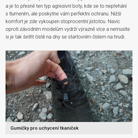
a je to přesně ten typ agresivní boty, kde se to nepřehání
s tlumením, ale poskytne vám perfektní ochranu. Nižší
komfort je zde vykoupen stoprocentní jistotou. Navíc
oproti závodním modelům vydrží výrazně více a nemusíte
si je tak šetřit čistě na dny se startovním číslem na hrudi.
Gumičky pro uchycení tkaniček