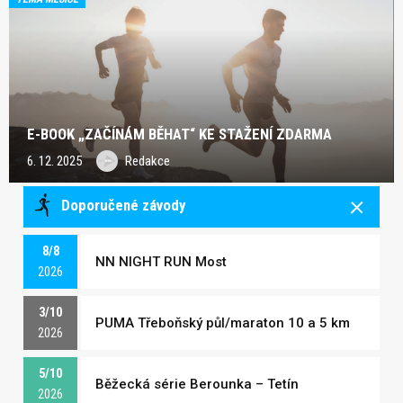
E-BOOK „ZAČÍNÁM BĚHAT“ KE STAŽENÍ ZDARMA
6. 12. 2025
Redakce
Doporučené závody
8/8
NN NIGHT RUN Most
2026
3/10
PUMA Třeboňský půl/maraton 10 a 5 km
2026
5/10
Běžecká série Berounka – Tetín
2026