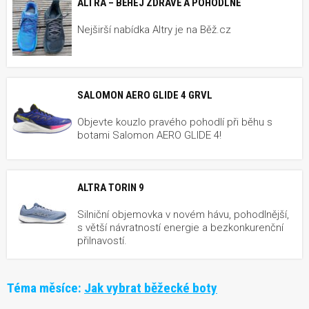
ALTRA – BĚHEJ ZDRAVĚ A POHODLNĚ
Nejširší nabídka Altry je na Běž.cz
SALOMON AERO GLIDE 4 GRVL
Objevte kouzlo pravého pohodlí při běhu s
botami Salomon AERO GLIDE 4!
ALTRA TORIN 9
Silniční objemovka v novém hávu, pohodlnější,
s větší návratností energie a bezkonkurenční
přilnavostí.
Téma měsíce:
Jak vybrat běžecké boty