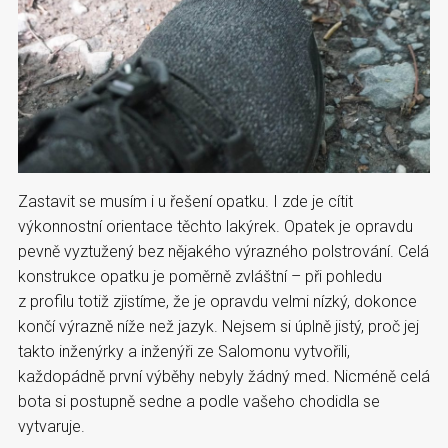
Zastavit se musím i u řešení opatku. I zde je cítit
výkonnostní orientace těchto lakýrek. Opatek je opravdu
pevně vyztužený bez nějakého výrazného polstrování. Celá
konstrukce opatku je poměrně zvláštní – při pohledu
z profilu totiž zjistíme, že je opravdu velmi nízký, dokonce
končí výrazně níže než jazyk. Nejsem si úplně jistý, proč jej
takto inženýrky a inženýři ze Salomonu vytvořili,
každopádně první výběhy nebyly žádný med. Nicméně celá
bota si postupně sedne a podle vašeho chodidla se
vytvaruje.