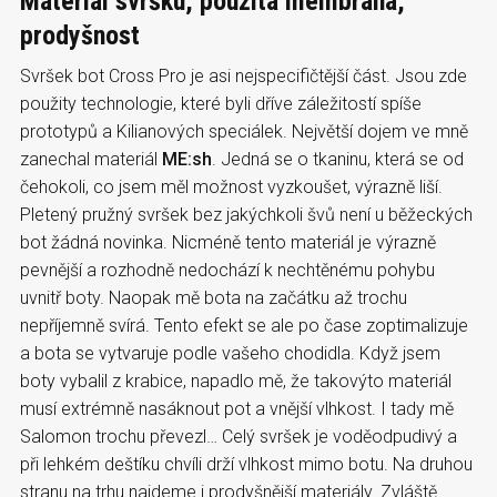
Materiál svršku, použitá membrána,
prodyšnost
Svršek bot Cross Pro je asi nejspecifičtější část. Jsou zde
použity technologie, které byli dříve záležitostí spíše
prototypů a Kilianových speciálek. Největší dojem ve mně
zanechal materiál
ME:sh
. Jedná se o tkaninu, která se od
čehokoli, co jsem měl možnost vyzkoušet, výrazně liší.
Pletený pružný svršek bez jakýchkoli švů není u běžeckých
bot žádná novinka. Nicméně tento materiál je výrazně
pevnější a rozhodně nedochází k nechtěnému pohybu
uvnitř boty. Naopak mě bota na začátku až trochu
nepříjemně svírá. Tento efekt se ale po čase zoptimalizuje
a bota se vytvaruje podle vašeho chodidla. Když jsem
boty vybalil z krabice, napadlo mě, že takovýto materiál
musí extrémně nasáknout pot a vnější vlhkost. I tady mě
Salomon trochu převezl… Celý svršek je voděodpudivý a
při lehkém deštíku chvíli drží vlhkost mimo botu. Na druhou
stranu na trhu najdeme i prodyšnější materiály. Zvláště