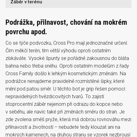
Záběr v terénu
Podrážka, přilnavost, chování na mokrém
povrchu apod.
Co se týče podvozku, Cross Pro mají jednoznačné určení.
Čím měkčí terén, tím větší výhodu oproti ostatním
získáváte. Vysoké špunty se pořádně zakousnou do bláta
bahna nebo třeba sněhu. Oproti ostatním modelům z řady
Cross Family došlo k lehkým kosmetickým změnám. Na
podrážce nenajdeme pravidelně rozmístěné šipky, které
mění pod patou směr. U těchto bot je grip řešen pomocí
nepravidelných hvězdicovitých tvarů. To zajistí
stoprocentní záběr nejenom při odrazu do kopce nebo
v seběhu, ale navíc také při změnách směru do stran. Je
zde zvolena směš pryže, která má dobrou rovnováhu mezi
přilnavostí a životností – nebudete tedy klouzat ani na
mokrých kamenech, na druhou stranu se vzorek nezbrousí