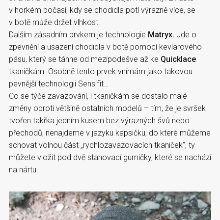
v horkém počasí, kdy se chodidla potí výrazně více, se
v botě může držet vlhkost.
Dalším zásadním prvkem je technologie
Matryx.
Jde o
zpevnění a usazení chodidla v botě pomocí kevlarového
pásu, který se táhne od mezipodešve až ke
Quicklace
tkaničkám. Osobně tento prvek vnímám jako takovou
pevnější technologii Sensifit…
Co se týče zavazování, i tkaničkám se dostalo malé
změny oproti většině ostatních modelů – tím, že je svršek
tvořen takřka jedním kusem bez výrazných švů nebo
přechodů, nenajdeme v jazyku kapsičku, do které můžeme
schovat volnou část „rychlozavazovacích tkaniček“, ty
můžete vložit pod dvě stahovací gumičky, které se nachází
na nártu.