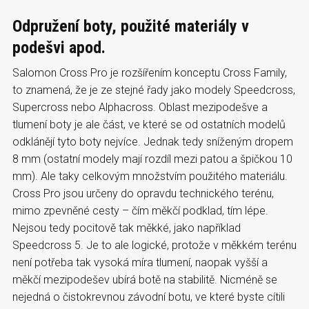
Odpružení boty, použité materiály v
podešvi apod.
Salomon Cross Pro je rozšířením konceptu Cross Family,
to znamená, že je ze stejné řady jako modely Speedcross,
Supercross nebo Alphacross. Oblast mezipodešve a
tlumení boty je ale část, ve které se od ostatních modelů
odklánějí tyto boty nejvíce. Jednak tedy sníženým dropem
8 mm (ostatní modely mají rozdíl mezi patou a špičkou 10
mm). Ale taky celkovým množstvím použitého materiálu.
Cross Pro jsou určeny do opravdu technického terénu,
mimo zpevněné cesty – čím měkčí podklad, tím lépe.
Nejsou tedy pocitově tak měkké, jako například
Speedcross 5. Je to ale logické, protože v měkkém terénu
není potřeba tak vysoká míra tlumení, naopak vyšší a
měkčí mezipodešev ubírá botě na stabilitě. Nicméně se
nejedná o čistokrevnou závodní botu, ve které byste cítili