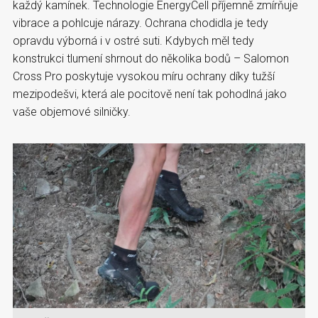
každý kamínek. Technologie EnergyCell příjemně zmírňuje
vibrace a pohlcuje nárazy. Ochrana chodidla je tedy
opravdu výborná i v ostré suti. Kdybych měl tedy
konstrukci tlumení shrnout do několika bodů – Salomon
Cross Pro poskytuje vysokou míru ochrany díky tužší
mezipodešvi, která ale pocitově není tak pohodlná jako
vaše objemové silničky.