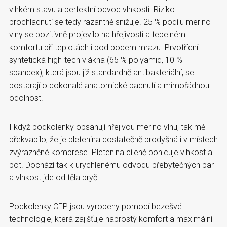
vlhkém stavu a perfektní odvod vlhkosti. Riziko
prochladnutí se tedy razantně snižuje. 25 % podílu merino
vlny se pozitivně projevilo na hřejivosti a tepelném
komfortu při teplotách i pod bodem mrazu. Prvotřídní
syntetická high-tech vlákna (65 % polyamid, 10 %
spandex), která jsou již standardně antibakteriální, se
postarají o dokonalé anatomické padnutí a mimořádnou
odolnost.
I když podkolenky obsahují hřejivou merino vlnu, tak mě
překvapilo, že je pletenina dostatečně prodyšná i v místech
zvýrazněné komprese. Pletenina cíleně pohlcuje vlhkost a
pot. Dochází tak k urychlenému odvodu přebytečných par
a vlhkost jde od těla pryč.
Podkolenky CEP jsou vyrobeny pomocí bezešvé
technologie, která zajišťuje naprostý komfort a maximální