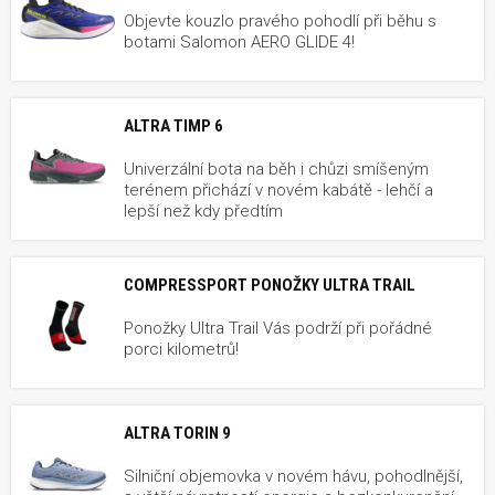
Objevte kouzlo pravého pohodlí při běhu s
botami Salomon AERO GLIDE 4!
ALTRA TIMP 6
Univerzální bota na běh i chůzi smíšeným
terénem přichází v novém kabátě - lehčí a
lepší než kdy předtím
COMPRESSPORT PONOŽKY ULTRA TRAIL
Ponožky Ultra Trail Vás podrží při pořádné
porci kilometrů!
ALTRA TORIN 9
Silniční objemovka v novém hávu, pohodlnější,