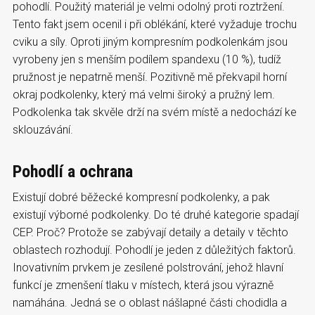
pohodlí. Použitý materiál je velmi odolný proti roztržení.
Tento fakt jsem ocenil i při oblékání, které vyžaduje trochu
cviku a síly. Oproti jiným kompresním podkolenkám jsou
vyrobeny jen s menším podílem spandexu (10 %), tudíž
pružnost je nepatrně menší. Pozitivně mě překvapil horní
okraj podkolenky, který má velmi široký a pružný lem.
Podkolenka tak skvěle drží na svém místě a nedochází ke
sklouzávání.
Pohodlí a ochrana
Existují dobré běžecké kompresní podkolenky, a pak
existují výborné podkolenky. Do té druhé kategorie spadají
CEP. Proč? Protože se zabývají detaily a detaily v těchto
oblastech rozhodují. Pohodlí je jeden z důležitých faktorů.
Inovativním prvkem je zesílené polstrování, jehož hlavní
funkcí je zmenšení tlaku v místech, která jsou výrazně
namáhána. Jedná se o oblast nášlapné části chodidla a