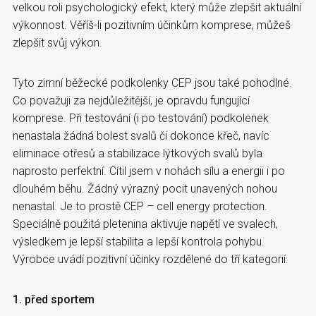
velkou roli psychologický efekt, který může zlepšit aktuální
výkonnost. Věříš-li pozitivním účinkům komprese, můžeš
zlepšit svůj výkon.
Tyto zimní běžecké podkolenky CEP jsou také pohodlné.
Co považuji za nejdůležitější, je opravdu fungující
komprese. Při testování (i po testování) podkolenek
nenastala žádná bolest svalů či dokonce křeč, navíc
eliminace otřesů a stabilizace lýtkových svalů byla
naprosto perfektní. Cítil jsem v nohách sílu a energii i po
dlouhém běhu. Žádný výrazný pocit unavených nohou
nenastal. Je to prostě CEP – cell energy protection.
Speciálně použitá pletenina aktivuje napětí ve svalech,
výsledkem je lepší stabilita a lepší kontrola pohybu.
Výrobce uvádí pozitivní účinky rozdělené do tří kategorií:
1. před sportem