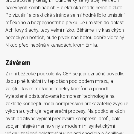
propracovaný design. Podkolenky se vyrábějí ve třech
barevných kombinacích – elektrická modř, černá a žlutá.
Po vizuální a praktické stránce se mi hodně líbilo umístění
reflexního a bezpečnostního prvku. Je umístěn do oblasti
Achillovy šlachy, tedy velmi nízko. Běháme-li v klasických
běžeckých botách, bude prvek nad botou dobře viditelný.
Nikdo přeci neběhá v kanadách, krom Emila.
Závěrem
Zimní běžecké podkolenky CEP se jednoznačně povedly.
Jsou plně funkční i v teplotách pod bodem mrazu, a
zajišťují tak mimořádně tepelný komfort a pohodlí.
Vylepšená odstupňovaná kompresní technologie na
základě konceptu medi compression prokazatelně zvyšuje
výkon a urychluje regenerační procesy. Na podkolenkách
bych pozitivně vypíchl především kompresní profil, dále
spojení hřejivé merino vlny s moderními syntetickými
vlákny, zesílené polstrování v oblasti chodidla a Achillovy