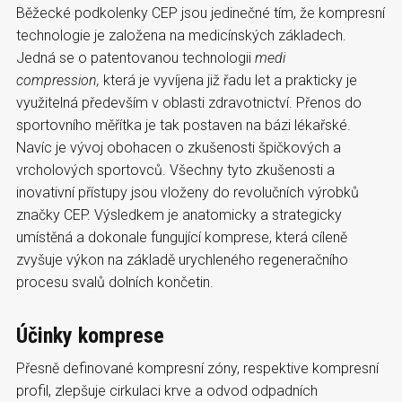
Běžecké podkolenky CEP jsou jedinečné tím, že kompresní
technologie je založena na medicínských základech.
Jedná se o patentovanou technologii
medi
compression,
která je vyvíjena již řadu let a prakticky je
využitelná především v oblasti zdravotnictví. Přenos do
sportovního měřítka je tak postaven na bázi lékařské.
Navíc je vývoj obohacen o zkušenosti špičkových a
vrcholových sportovců. Všechny tyto zkušenosti a
inovativní přístupy jsou vloženy do revolučních výrobků
značky CEP. Výsledkem je anatomicky a strategicky
umístěná a dokonale fungující komprese, která cíleně
zvyšuje výkon na základě urychleného regeneračního
procesu svalů dolních končetin.
Účinky komprese
Přesně definované kompresní zóny, respektive kompresní
profil, zlepšuje cirkulaci krve a odvod odpadních