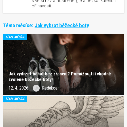
s větší návratností energie a bezkonkurenční
přilnavostí.
Téma měsíce:
Jak vybrat běžecké boty
TÉMA MĚSÍCE
Jak vydržet běhat bez zranění? Pomůžou ti i vhodně
zvolené běžecké boty!
12. 4. 2026
Redakce
TÉMA MĚSÍCE