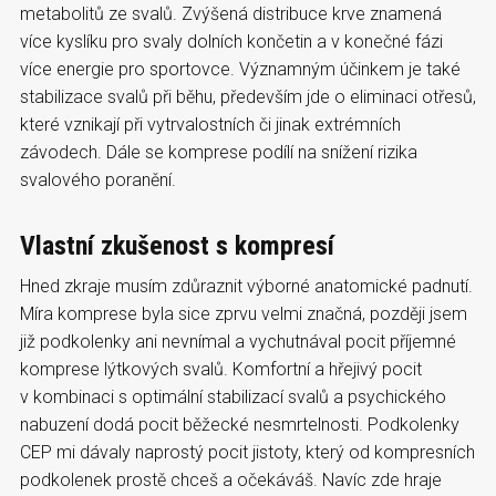
metabolitů ze svalů. Zvýšená distribuce krve znamená
více kyslíku pro svaly dolních končetin a v konečné fázi
více energie pro sportovce. Významným účinkem je také
stabilizace svalů při běhu, především jde o eliminaci otřesů,
které vznikají při vytrvalostních či jinak extrémních
závodech. Dále se komprese podílí na snížení rizika
svalového poranění.
Vlastní zkušenost s kompresí
Hned zkraje musím zdůraznit výborné anatomické padnutí.
Míra komprese byla sice zprvu velmi značná, později jsem
již podkolenky ani nevnímal a vychutnával pocit příjemné
komprese lýtkových svalů. Komfortní a hřejivý pocit
v kombinaci s optimální stabilizací svalů a psychického
nabuzení dodá pocit běžecké nesmrtelnosti. Podkolenky
CEP mi dávaly naprostý pocit jistoty, který od kompresních
podkolenek prostě chceš a očekáváš. Navíc zde hraje