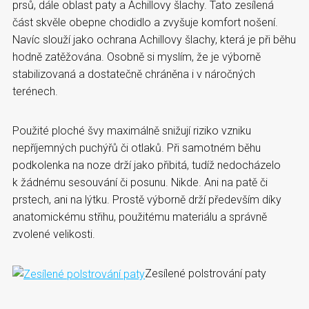
prsů, dále oblast paty a Achillovy šlachy. Tato zesílená
část skvěle obepne chodidlo a zvyšuje komfort nošení.
Navíc slouží jako ochrana Achillovy šlachy, která je při běhu
hodně zatěžována. Osobně si myslím, že je výborně
stabilizovaná a dostatečně chráněna i v náročných
terénech.
Použité ploché švy maximálně snižují riziko vzniku
nepříjemných puchýřů či otlaků. Při samotném běhu
podkolenka na noze drží jako přibitá, tudíž nedocházelo
k žádnému sesouvání či posunu. Nikde. Ani na patě či
prstech, ani na lýtku. Prostě výborně drží především díky
anatomickému střihu, použitému materiálu a správně
zvolené velikosti.
Zesílené polstrování paty