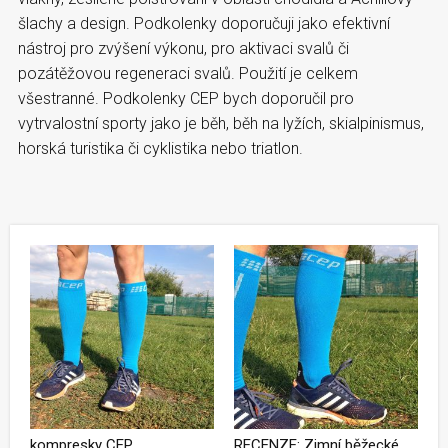
šlachy a design. Podkolenky doporučuji jako efektivní
nástroj pro zvýšení výkonu, pro aktivaci svalů či
pozátěžovou regeneraci svalů. Použití je celkem
všestranné. Podkolenky CEP bych doporučil pro
vytrvalostní sporty jako je běh, běh na lyžích, skialpinismus,
horská turistika či cyklistika nebo triatlon.
kompresky CEP
RECENZE: Zimní běžecké kompresní podkolenky CEP