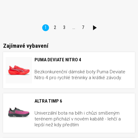
1
2
3
…
7
DALŠÍ
Zajímavé vybavení
PUMA DEVIATE NITRO 4
Bezkonkurenční dámské boty Puma Deviate
Nitro 4 pro rychlé tréninky a krátké závody.
ALTRA TIMP 6
Univerzální bota na běh i chůzi smíšeným
terénem přichází v novém kabátě - lehčí a
lepší než kdy předtím