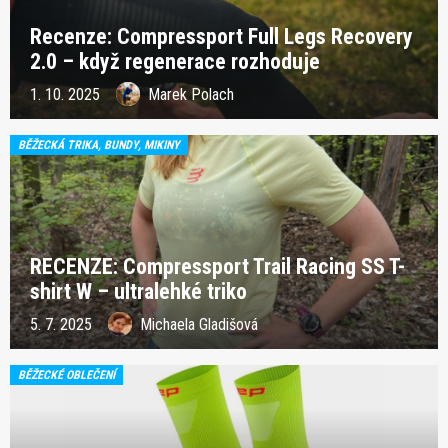
Recenze: Compressport Full Legs Recovery
2.0 – když regenerace rozhoduje
1. 10. 2025
Marek Polach
BĚŽECKÁ TRIKA, BUNDY, MIKINY
RECENZE: Compressport Trail Racing SS T-
shirt W – ultralehké triko
5. 7. 2025
Michaela Gladišová
BĚŽECKÉ OBLEČENÍ