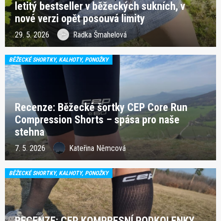
letitý bestseller v běžeckých sukních, v
nové verzi opět posouvá limity
29. 5. 2026
Radka Šmahelová
BĚŽECKÉ SHORTKY, KALHOTY, PONOŽKY
Recenze: Běžecké šortky CEP Core Run
Compression Shorts – spása pro naše
stehna
7. 5. 2026
Kateřina Němcová
BĚŽECKÉ SHORTKY, KALHOTY, PONOŽKY
RECENZE: CEP KOMPRESNÍ PODKOLENKY