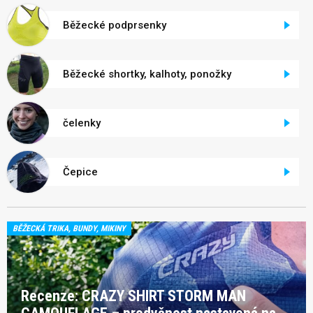
Běžecké podprsenky
Běžecké shortky, kalhoty, ponožky
čelenky
Čepice
BĚŽECKÁ TRIKA, BUNDY, MIKINY
Recenze: CRAZY SHIRT STORM MAN