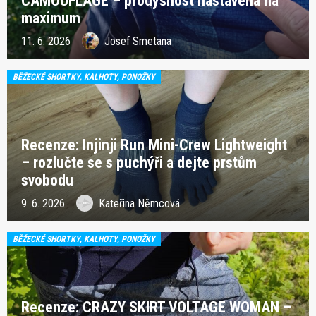
CAMOUFLAGE – prodyšnost nastavená na
maximum
11. 6. 2026
Josef Smetana
BĚŽECKÉ SHORTKY, KALHOTY, PONOŽKY
Recenze: Injinji Run Mini-Crew Lightweight
– rozlučte se s puchýři a dejte prstům
svobodu
9. 6. 2026
Kateřina Němcová
BĚŽECKÉ SHORTKY, KALHOTY, PONOŽKY
Recenze: CRAZY SKIRT VOLTAGE WOMAN –