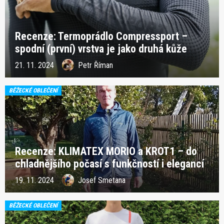
Recenze: Termoprádlo Compressport –
spodní (první) vrstva je jako druhá kůže
21. 11. 2024
Petr Říman
BĚŽECKÉ OBLEČENÍ
Recenze: KLIMATEX MORIO a KROT1 – do
chladnějšího počasí s funkčností i elegancí
19. 11. 2024
Josef Smetana
BĚŽECKÉ OBLEČENÍ