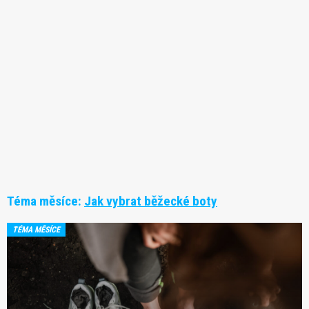
Téma měsíce:
Jak vybrat běžecké boty
TÉMA MĚSÍCE