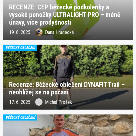
RECENZE: CEP běžecké podkolenky a
vysoké ponožky ULTRALIGHT PRO – méně
únavy, více prodyšnosti
19. 6. 2025
Dana Hradecká
BĚŽECKÉ OBLEČENÍ
Recenze: Běžecké oblečení DYNAFIT Trail –
neohlížej se na počasí
17. 6. 2025
Michal Prošek
BĚŽECKÉ OBLEČENÍ