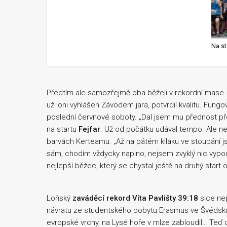
Na st
Předtím ale samozřejmě oba běželi v rekordní mase
už loni vyhlášen Závodem jara, potvrdil kvalitu. Fun
poslední červnové soboty. „Dal jsem mu přednost pře
na startu
Fejfar
. Už od počátku udával tempo. Ale ne
barvách Kerteamu. „Až na pátém kiláku ve stoupání j
sám, chodím vždycky naplno, nejsem zvyklý nic vypouš
nejlepší běžec, který se chystal ještě na druhý star
Loňský
zaváděcí rekord Víta Pavlišty 39:18
sice nep
návratu ze studentského pobytu Erasmus ve Švédsku. 
evropské vrchy, na Lysé hoře v mlze zabloudil… Teď c