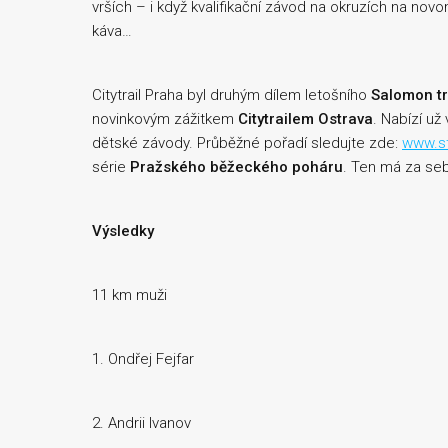
vrších – i když kvalifikační závod na okruzích na no
káva…
Citytrail Praha byl druhým dílem letošního
Salomon tr
novinkovým zážitkem
Citytrailem Ostrava
. Nabízí už 
dětské závody. Průběžné pořadí sledujte zde:
www.st
série
Pražského běžeckého poháru
. Ten má za seb
Výsledky
11 km muži
1. Ondřej Fejfar
2. Andrii Ivanov