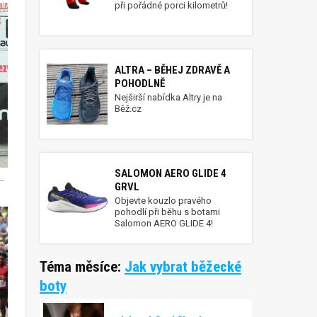
při pořádné porci kilometrů!
ALTRA – BĚHEJ ZDRAVĚ A
POHODLNĚ
Nejširší nabídka Altry je na
Běž.cz
SALOMON AERO GLIDE 4
Citytrail Praha – vítězi Fejfar a Zahálková
GRVL
Objevte kouzlo pravého
pohodlí při běhu s botami
Salomon AERO GLIDE 4!
Téma měsíce:
Jak vybrat běžecké
boty