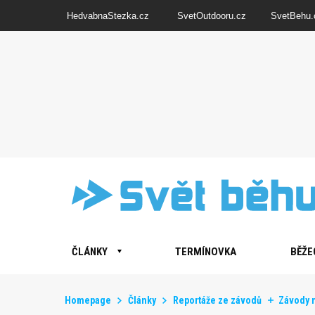
HedvabnaStezka.cz
SvetOutdooru.cz
SvetBehu.
ČLÁNKY
TERMÍNOVKA
BĚŽE
Homepage
Články
Reportáže ze závodů
Závody n