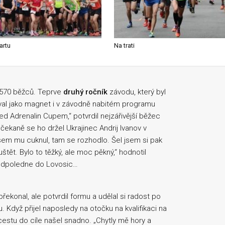
artu
Na trati
 570 běžců. Teprve
druhý ročník
závodu, který byl
goval jako magnet i v závodně nabitém programu
d Adrenalin Cupem,“ potvrdil nejzářivější běžec
čekaně se ho držel Ukrajinec Andrij Ivanov v
sem mu cuknul, tam se rozhodlo. Šel jsem si pak
tět. Bylo to těžký, ale moc pěkný,“ hodnotil
t odpoledne do Lovosic…
řekonal, ale potvrdil formu a udělal si radost po
Když přijel naposledy na otočku na kvalifikaci na
estu do cíle našel snadno. „Chytly mě hory a