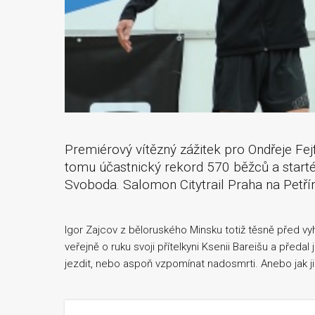
Premiérový vítězný zážitek pro Ondřeje Fej
tomu účastnický rekord 570 běžců a startér
Svoboda. Salomon Citytrail Praha na Petřín
Igor Zajcov z běloruského Minsku totiž těsně před vy
veřejně o ruku svoji přítelkyni Ksenii Bareišu a předal
jezdit, nebo aspoň vzpomínat nadosmrti. Anebo jak ji