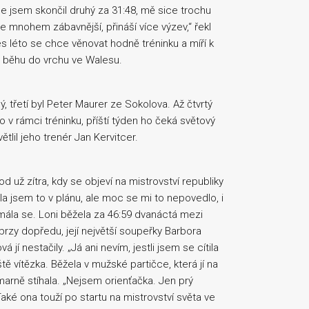
kde jsem skončil druhý za 31:48, mě sice trochu
n je mnohem zábavnější, přináší více výzev,“ řekl
s léto se chce věnovat hodně tréninku a míří k
 běhu do vrchu ve Walesu.
, třetí byl Peter Maurer ze Sokolova. Až čtvrtý
v rámci tréninku, příští týden ho čeká světový
lil jeho trenér Jan Kervitcer.
d už zítra, kdy se objeví na mistrovství republiky
ěla jsem to v plánu, ale moc se mi to nepovedlo, i
smála se. Loni běžela za 46:59 dvanáctá mezi
rzy dopředu, její největší soupeřky Barbora
í nestačily. „Já ani nevím, jestli jsem se cítila
eště vítězka. Běžela v mužské partičce, která jí na
arně stíhala. „Nejsem orienťačka. Jen prý
 Také ona touží po startu na mistrovství světa ve