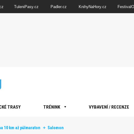
cz
TuleniPasy.cz
Padler.cz
KnihyNaHory.cz
Festival
CKÉ TRASY
TRÉNINK
VYBAVENÍ / RECENZE
a 10 km až půlmaraton
Salomon