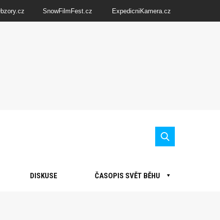
Obzory.cz
SnowFilmFest.cz
ExpedicniKamera.cz
DISKUSE
ČASOPIS SVĚT BĚHU