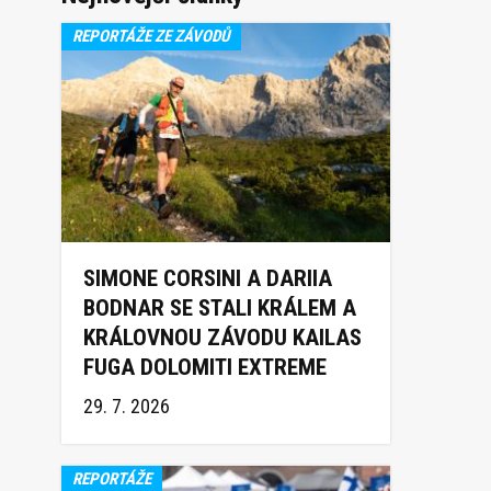
REPORTÁŽE ZE ZÁVODŮ
SIMONE CORSINI A DARIIA
BODNAR SE STALI KRÁLEM A
KRÁLOVNOU ZÁVODU KAILAS
FUGA DOLOMITI EXTREME
TRAIL 2026
29. 7. 2026
REPORTÁŽE