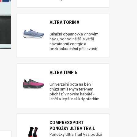
ALTRA TORIN 9
Silniční objemovka v novém
hávu, pohodlnější, s větší
návratností energie a
bezkonkurenční přilnavostí.
ALTRA TIMP 6
Univerzální bota na běh i
chůzi smíšeným terénem
přichází v novém kabátě -
lehčí a lepší než kdy předtím
COMPRESSPORT
PONOŽKY ULTRA TRAIL
Ponožky Ultra Trail Vás podrží