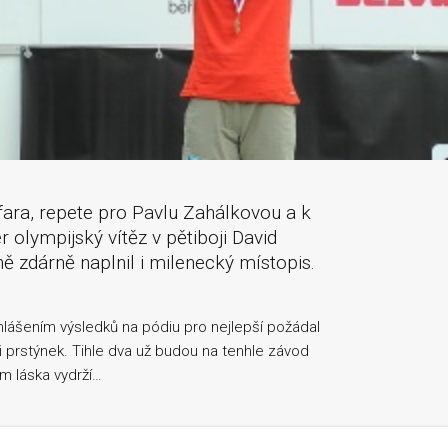
fara, repete pro Pavlu Zahálkovou a k
 olympijský vítěz v pětiboji David
ě zdárně naplnil i milenecký místopis.
hlášením výsledků na pódiu pro nejlepší požádal
 ji prstýnek. Tihle dva už budou na tenhle závod
m láska vydrží…