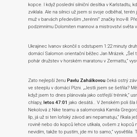
kopce. I když poslední silniční desítka v Karlstadtu, 
zviklala. Ale na silnici už jsem si svoje odběhal, teré
muž v barvách především „terénní“ značky Inov-8. Pře
podzimnímu Dolomiten mannovi a mistrovství světa v
Ukrajinec Ivanov skončil s odstupem 1:22 minuty druhý
domácí Salomon orientační běžec Jan Mrázek. „Šel to 
pohár družstev v horském maratonu v Zermattu,“ vysvět
Zato nejlepší ženu
Pavlu Zahálkovou
čeká ostrý závo
ve steeplu v domácí Plzni. „Jestli jsem se šetřila? M
když jsem to dnes plánovala jako ostřejší trénink,“ u
chlapy,
letos 47:01
jako desátá… V ženském poli šla b
Nekolová z Nike teamu a salomonská Kamila Gregorová j
líp, já už si ten loňský závod ani nepamatuju,“ říkala j
rovině nebo do kopců lehce utíkala, ovšem z kopců m
nevidím, takže to pustím, jde mi to samo,“ vysvětlila.