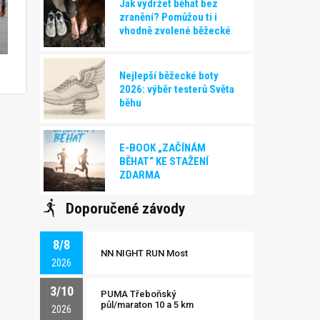
Jak vydržet běhat bez
zranění? Pomůžou ti i
vhodně zvolené běžecké
boty!
Nejlepší běžecké boty
2026: výběr testerů Světa
běhu
E-BOOK „ZAČÍNÁM
BĚHAT“ KE STAŽENÍ
ZDARMA
Doporučené závody
8/8
NN NIGHT RUN Most
2026
3/10
PUMA Třeboňský
půl/maraton 10 a 5 km
2026